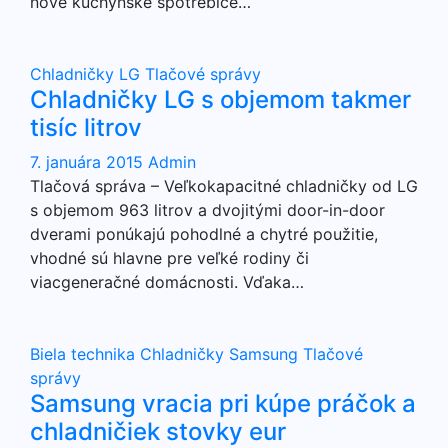
nové kuchynské spotrebiče…
Chladničky
LG
Tlačové správy
Chladničky LG s objemom takmer
tisíc litrov
7. januára 2015
Admin
Tlačová správa – Veľkokapacitné chladničky od LG
s objemom 963 litrov a dvojitými door-in-door
dverami ponúkajú pohodlné a chytré použitie,
vhodné sú hlavne pre veľké rodiny či
viacgeneračné domácnosti. Vďaka…
Biela technika
Chladničky
Samsung
Tlačové
správy
Samsung vracia pri kúpe práčok a
chladničiek stovky eur