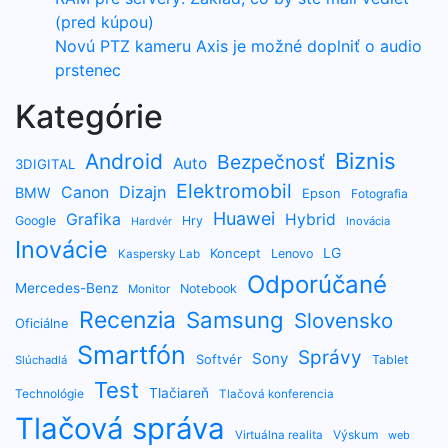
(pred kúpou)
Novú PTZ kameru Axis je možné doplniť o audio
prstenec
Kategórie
Biznis
Android
Bezpečnosť
Auto
3DIGITAL
Elektromobil
Dizajn
Canon
BMW
Epson
Fotografia
Huawei
Grafika
Hybrid
Google
Hry
Inovácia
Hardvér
Inovácie
LG
Koncept
Lenovo
Kaspersky Lab
Odporúčané
Mercedes-Benz
Notebook
Monitor
Recenzia
Samsung
Slovensko
Oficiálne
Smartfón
Správy
Sony
Softvér
Tablet
Slúchadlá
Test
Tlačiareň
Technológie
Tlačová konferencia
Tlačová správa
Výskum
Virtuálna realita
web