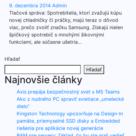
9. decembra 2014
Admin
Tlačová správa: Spotrebitelia, ktorí zvažujú kúpu
novej chladničky či práčky, majú teraz o dôvod
viac, prečo zvoliť značku Samsung. Získajú nielen
špičkový spotrebič s mnohými šikovnými
funkciami, ale súčasne ušetria…
Hľadať
Hľadať
Najnovšie články
Axis prepája bezpečnostný svet s MS Teams
Ako z nudného PC spraviť svietiace „umelecké
dielo“
Kingston Technology upozorňuje na Design-In
pamäte, priemyselné SSD disky a Embedded
riešenia pre aplikácie novej generácie
RAM pre servery: Základ, čo by ste mali vedieť