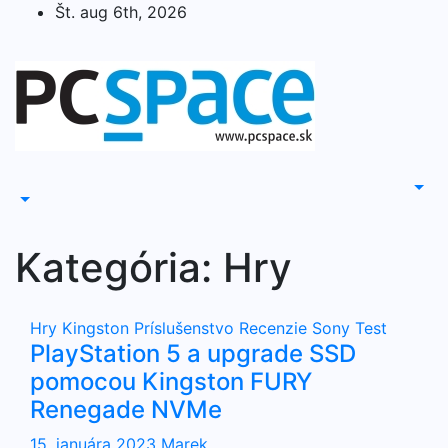
Skip
Št. aug 6th, 2026
to
content
Kategória:
Hry
Hry
Kingston
Príslušenstvo
Recenzie
Sony
Test
PlayStation 5 a upgrade SSD
pomocou Kingston FURY
Renegade NVMe
15. januára 2023
Marek