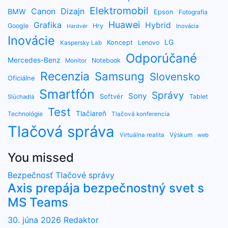
Elektromobil
Dizajn
Canon
BMW
Epson
Fotografia
Huawei
Grafika
Hybrid
Google
Hry
Inovácia
Hardvér
Inovácie
LG
Koncept
Lenovo
Kaspersky Lab
Odporúčané
Mercedes-Benz
Notebook
Monitor
Recenzia
Samsung
Slovensko
Oficiálne
Smartfón
Správy
Sony
Softvér
Tablet
Slúchadlá
Test
Tlačiareň
Technológie
Tlačová konferencia
Tlačová správa
Výskum
Virtuálna realita
web
You missed
Bezpečnosť
Tlačové správy
Axis prepája bezpečnostný svet s
MS Teams
30. júna 2026
Redaktor