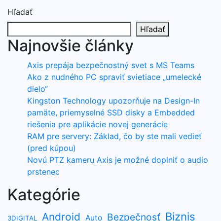
Hľadať
Hľadať
Najnovšie články
Axis prepája bezpečnostný svet s MS Teams
Ako z nudného PC spraviť svietiace „umelecké
dielo“
Kingston Technology upozorňuje na Design-In
pamäte, priemyselné SSD disky a Embedded
riešenia pre aplikácie novej generácie
RAM pre servery: Základ, čo by ste mali vedieť
(pred kúpou)
Novú PTZ kameru Axis je možné doplniť o audio
prstenec
Kategórie
Biznis
Android
Bezpečnosť
Auto
3DIGITAL