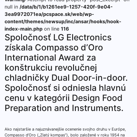
null in
/data/b/1/b1261ee9-1257-420f-9e04-
3ea9972071ea/pcspace.sk/web/wp-
content/themes/newsup/inc/ansar/hooks/hook-
index-main.php
on line
116
Spoločnosť LG Electronics
získala Compasso d’Oro
International Award za
konštrukciu revolučnej
chladničky Dual Door-in-door.
Spoločnosť si odniesla hlavnú
cenu v kategórii Design Food
Preparation and Instruments.
Ako najstaršie a najuznávanejšie ocenenie svojho druhu v Európe,
Compasso d’Oro („Zlatý kompas“), bolo založené v roku 1954 na