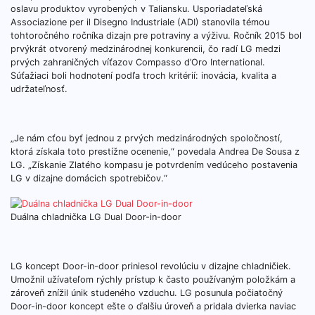
oslavu produktov vyrobených v Taliansku. Usporiadateľská
Associazione per il Disegno Industriale (ADI) stanovila témou
tohtoročného ročníka dizajn pre potraviny a výživu. Ročník 2015 bol
prvýkrát otvorený medzinárodnej konkurencii, čo radí LG medzi
prvých zahraničných víťazov Compasso d’Oro International.
Súťažiaci boli hodnotení podľa troch kritérií: inovácia, kvalita a
udržateľnosť.
„Je nám cťou byť jednou z prvých medzinárodných spoločností,
ktorá získala toto prestížne ocenenie,“ povedala Andrea De Sousa z
LG. „Získanie Zlatého kompasu je potvrdením vedúceho postavenia
LG v dizajne domácich spotrebičov.“
Duálna chladnička LG Dual Door-in-door
LG koncept Door-in-door priniesol revolúciu v dizajne chladničiek.
Umožnil užívateľom rýchly prístup k často používaným položkám a
zároveň znížil únik studeného vzduchu. LG posunula počiatočný
Door-in-door koncept ešte o ďalšiu úroveň a pridala dvierka naviac