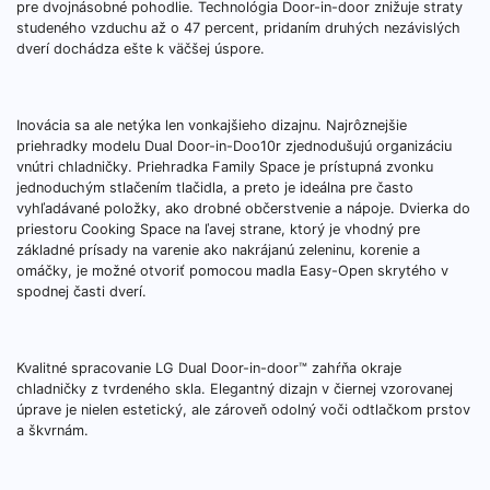
pre dvojnásobné pohodlie. Technológia Door-in-door znižuje straty
studeného vzduchu až o 47 percent, pridaním druhých nezávislých
dverí dochádza ešte k väčšej úspore.
Inovácia sa ale netýka len vonkajšieho dizajnu. Najrôznejšie
priehradky modelu Dual Door-in-Doo10r zjednodušujú organizáciu
vnútri chladničky. Priehradka Family Space je prístupná zvonku
jednoduchým stlačením tlačidla, a preto je ideálna pre často
vyhľadávané položky, ako drobné občerstvenie a nápoje. Dvierka do
priestoru Cooking Space na ľavej strane, ktorý je vhodný pre
základné prísady na varenie ako nakrájanú zeleninu, korenie a
omáčky, je možné otvoriť pomocou madla Easy-Open skrytého v
spodnej časti dverí.
Kvalitné spracovanie LG Dual Door-in-door™ zahŕňa okraje
chladničky z tvrdeného skla. Elegantný dizajn v čiernej vzorovanej
úprave je nielen estetický, ale zároveň odolný voči odtlačkom prstov
a škvrnám.