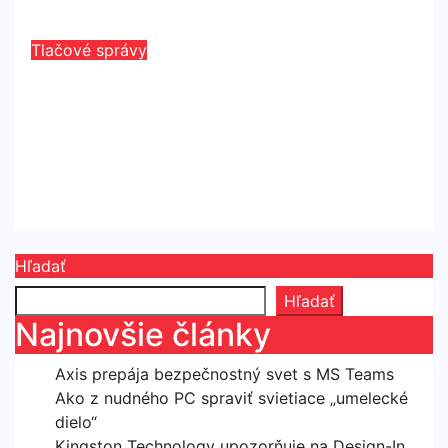
máj 29, 2026
Redaktor
Tlačové správy
Spoločnosť Kingston dosiahla
významný míľnik – celosvetovo
dodala už 100 miliónov SATA SSD
Kingston A400
máj 11, 2026
Redaktor
Hľadať
Hľadať
Najnovšie články
Axis prepája bezpečnostný svet s MS Teams
Ako z nudného PC spraviť svietiace „umelecké
dielo“
Kingston Technology upozorňuje na Design-In