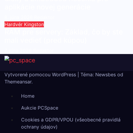
aplikácie novej generácie
8. júna 2026
Redaktor
Hardvér
Kingston
RAM pre servery: Základ, čo by ste
mali vedieť (pred kúpou)
7. júna 2026
Redaktor
Vytvorené pomocou WordPress
|
Téma:
Newsbes
od
Themeansar
.
Home
Aukcie PCSpace
Cookies a GDPR/VPOU (všeobecné pravidlá
ochrany údajov)