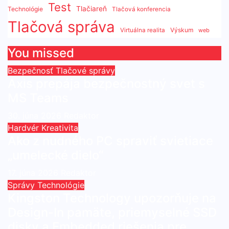
Test
Tlačiareň
Technológie
Tlačová konferencia
Tlačová správa
Výskum
Virtuálna realita
web
You missed
Bezpečnosť
Tlačové správy
Axis prepája bezpečnostný svet s
MS Teams
30. júna 2026
Redaktor
Hardvér
Kreativita
Ako z nudného PC spraviť svietiace
„umelecké dielo“
17. júna 2026
Redaktor
Správy
Technológie
Kingston Technology upozorňuje na
Design-In pamäte, priemyselné SSD
disky a Embedded riešenia pre