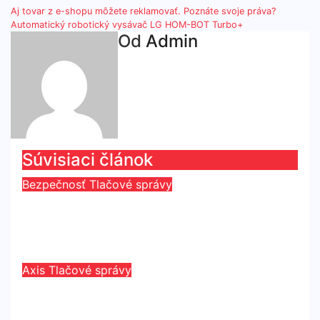
Navigácia
Aj tovar z e-shopu môžete reklamovať. Poznáte svoje práva?
Automatický robotický vysávač LG HOM-BOT Turbo+
v
Od
Admin
článku
Súvisiaci článok
Bezpečnosť
Tlačové správy
Axis prepája bezpečnostný svet s
MS Teams
jún 30, 2026
Redaktor
Axis
Tlačové správy
Novú PTZ kameru Axis je možné
doplniť o audio prstenec