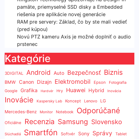
pamäte, priemyselné SSD disky a Embedded
riešenia pre aplikácie novej generácie
RAM pre servery: Základ, čo by ste mali vedieť
(pred kúpou)
Novú PTZ kameru Axis je možné doplniť o audio
prstenec
Kategórie
Biznis
Android
Bezpečnosť
Auto
3DIGITAL
Elektromobil
Dizajn
Canon
BMW
Epson
Fotografia
Huawei
Grafika
Hybrid
Google
Hry
Inovácia
Hardvér
Inovácie
LG
Koncept
Lenovo
Kaspersky Lab
Odporúčané
Mercedes-Benz
Notebook
Monitor
Recenzia
Samsung
Slovensko
Oficiálne
Smartfón
Správy
Sony
Softvér
Tablet
Slúchadlá