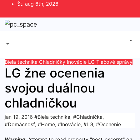
Skip
Št. aug 6th, 2026
to
content
Biela technika
Chladničky
Inovácie
LG
Tlačové správy
LG žne ocenenia
svojou duálnou
chladničkou
jan 19, 2016
#Biela technika
,
#Chladnička
,
#Domácnosť
,
#Home
,
#Inovácie
,
#LG
,
#Ocenenie
Warning
: Attempt to read property "post_excerpt" on