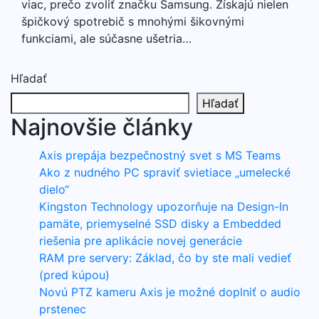
viac, prečo zvoliť značku Samsung. Získajú nielen
špičkový spotrebič s mnohými šikovnými
funkciami, ale súčasne ušetria…
Hľadať
Hľadať
Najnovšie články
Axis prepája bezpečnostný svet s MS Teams
Ako z nudného PC spraviť svietiace „umelecké
dielo“
Kingston Technology upozorňuje na Design-In
pamäte, priemyselné SSD disky a Embedded
riešenia pre aplikácie novej generácie
RAM pre servery: Základ, čo by ste mali vedieť
(pred kúpou)
Novú PTZ kameru Axis je možné doplniť o audio
prstenec