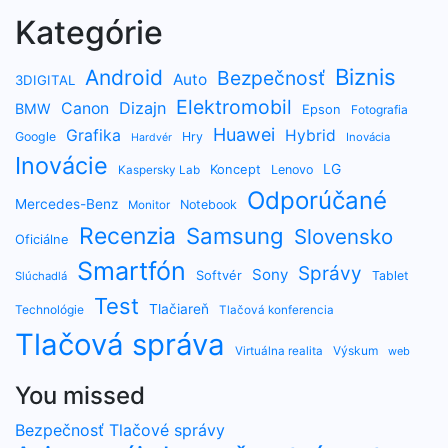
Kategórie
Biznis
Android
Bezpečnosť
Auto
3DIGITAL
Elektromobil
Dizajn
Canon
BMW
Epson
Fotografia
Huawei
Grafika
Hybrid
Google
Hry
Inovácia
Hardvér
Inovácie
LG
Koncept
Lenovo
Kaspersky Lab
Odporúčané
Mercedes-Benz
Notebook
Monitor
Recenzia
Samsung
Slovensko
Oficiálne
Smartfón
Správy
Sony
Softvér
Tablet
Slúchadlá
Test
Tlačiareň
Technológie
Tlačová konferencia
Tlačová správa
Výskum
Virtuálna realita
web
You missed
Bezpečnosť
Tlačové správy