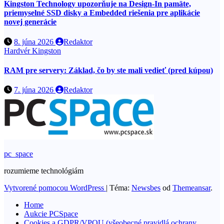
Kingston Technology upozorňuje na Design-In pamäte,
priemyselné SSD disky a Embedded riešenia pre aplikácie
novej generácie
8. júna 2026
Redaktor
Hardvér
Kingston
RAM pre servery: Základ, čo by ste mali vedieť (pred kúpou)
7. júna 2026
Redaktor
pc_space
rozumieme technológiám
Vytvorené pomocou WordPress
|
Téma:
Newsbes
od
Themeansar
.
Home
Aukcie PCSpace
Cookies a GDPR/VPOU (všeobecné pravidlá ochrany