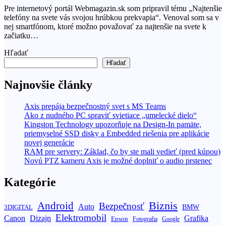
Pre internetový portál Webmagazin.sk som pripravil tému „Najtenšie
telefóny na svete vás svojou hrúbkou prekvapia“. Venoval som sa v
nej smartfónom, ktoré možno považovať za najtenšie na svete k
začiatku…
Hľadať
Hľadať
Najnovšie články
Axis prepája bezpečnostný svet s MS Teams
Ako z nudného PC spraviť svietiace „umelecké dielo“
Kingston Technology upozorňuje na Design-In pamäte,
priemyselné SSD disky a Embedded riešenia pre aplikácie
novej generácie
RAM pre servery: Základ, čo by ste mali vedieť (pred kúpou)
Novú PTZ kameru Axis je možné doplniť o audio prstenec
Kategórie
Biznis
Android
Bezpečnosť
Auto
BMW
3DIGITAL
Elektromobil
Canon
Dizajn
Grafika
Epson
Fotografia
Google