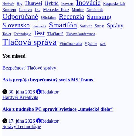
Inovácie
Huawei
Hybrid
Hry
Inovácia
Kaspersky Lab
Hardvér
Koncept
LG
Mercedes-Benz
Lenovo
Notebook
Monitor
Odporúčané
Recenzia
Samsung
Oficiálne
Smartfón
Slovensko
Správy
Sony
Softvér
Slúchadlá
Test
Tlačiareň
Tablet
Technológie
Tlačová konferencia
Tlačová správa
Výskum
Virtuálna realita
web
You missed
Bezpečnosť
Tlačové správy
Axis prepája bezpečnostný svet s MS Teams
30. júna 2026
Redaktor
Hardvér
Kreativita
Ako z nudného PC spraviť svietiace „umelecké dielo“
17. júna 2026
Redaktor
Správy
Technológie