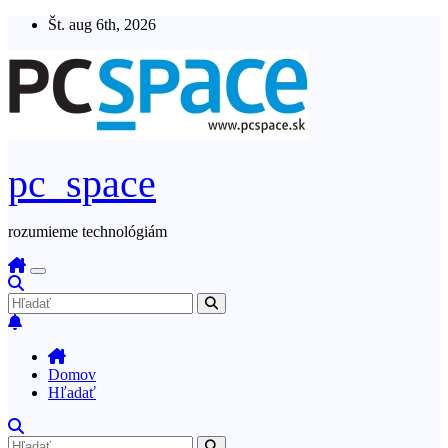
Skip
Št. aug 6th, 2026
to
content
pc_space
rozumieme technológiám
Domov
Hľadať