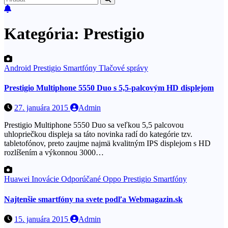
Kategória:
Prestigio
Android
Prestigio
Smartfóny
Tlačové správy
Prestigio Multiphone 5550 Duo s 5,5-palcovým HD displejom
27. januára 2015
Admin
Prestigio Multiphone 5550 Duo sa veľkou 5,5 palcovou
uhlopriečkou displeja sa táto novinka radí do kategórie tzv.
tabletofónov, preto zaujme najmä kvalitným IPS displejom s HD
rozlíšením a výkonnou 3000…
Huawei
Inovácie
Odporúčané
Oppo
Prestigio
Smartfóny
Najtenšie smartfóny na svete podľa Webmagazin.sk
15. januára 2015
Admin