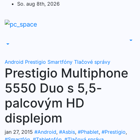
Skip
So. aug 8th, 2026
to
content
Android
Prestigio
Smartfóny
Tlačové správy
Prestigio Multiphone
5550 Duo s 5,5-
palcovým HD
displejom
jan 27, 2015
#Android
,
#Asbis
,
#Phablet
,
#Prestigio
,
#Smartfón
,
#Tabletofón
,
#Tlačová správa