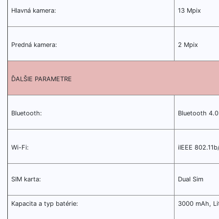
Hlavná kamera:
13 Mpix
Predná kamera:
2 Mpix
ĎALŠIE PARAMETRE
Bluetooth:
Bluetooth 4.0
Wi-Fi:
iIEEE 802.11b
SIM karta:
Dual Sim
Kapacita a typ batérie:
3000 mAh, Li