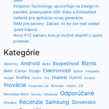
dielo“
Kingston Technology upozorňuje na Design-In
pamäte, priemyselné SSD disky a Embedded
riešenia pre aplikácie novej generácie
RAM pre servery: Základ, čo by ste mali vedieť
(pred kúpou)
Novú PTZ kameru Axis je možné doplniť o audio
prstenec
Kategórie
Biznis
Android
Bezpečnosť
Auto
3DIGITAL
Elektromobil
Dizajn
Canon
BMW
Epson
Fotografia
Huawei
Grafika
Hybrid
Google
Hry
Inovácia
Hardvér
Inovácie
LG
Koncept
Lenovo
Kaspersky Lab
Odporúčané
Mercedes-Benz
Notebook
Monitor
Recenzia
Samsung
Slovensko
Oficiálne