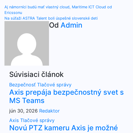
Navigácia
Aj námorníci budú mať vlastný cloud, Maritime ICT Cloud od
Ericssonu
v
Na súťaži ASTRA Talent boli úspešné slovenské deti
Od
Admin
článku
Súvisiaci článok
Bezpečnosť
Tlačové správy
Axis prepája bezpečnostný svet s
MS Teams
jún 30, 2026
Redaktor
Axis
Tlačové správy
Novú PTZ kameru Axis je možné