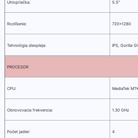
Uhlopriečka:
5.5″
Rozlíšenie:
720×1280
Tehnológia diespleja:
IPS, Gorilla Gl
PROCESOR
CPU:
MediaTek MT
Obnovovacia frekvencia:
1.30 GHz
Počet jadier:
4