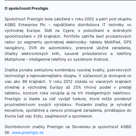
O spoločnosti Prestigio
Spoločnosť Prestigio bola založená v roku 2002 a patrí pod skupinu
ASBIS Enterprise Plc – najväčšieho distribútora IT techniky vo
východnej Európe. Sídli na Cypre, s pobočkami a dcérskymi
spoločnosťami v 29 krajinách. Portfólio zahŕňa šesť produktových
radov zo segmentu spotrebnej elektroniky: tablety MultiPad, GPS
navigátory, DVR do automobilov, prenosné úložné zariadenia,
čítačky elektronických kníh, luxusné príslušenstvo a telefóny
Multiphone – inteligentné telefóny so systémom Android.
Značka ponúka exkluzívnu kombináciu vysokej kvality, pokrokových
technológií a najmodernejšieho dizajnu. V súčasnosti je dostupná vo
viac ako 86 krajinách. V roku 2012 získala vo viacerých krajinách
strednej a východnej Európy až 25% trhový podiel v predaji
tabletov, koncom roka vstúpila aj na trh inteligentných telefónov.
Prestigio si kladie za cieľ vyvíjať funkcie, ktoré môže ponúknuť
prostredníctvom svojich výrobkov. Poslaním značky je vytvárať
inovatívne, spoľahlivé a cenovo prístupné zariadenia, prinášajúce do
života ľudí viac štýlu, zaujímavostí a spomienok.
Distribútorom značky Prestigio na Slovensku je spoločnosť ASBIS
SK.
www.prestigio.sk