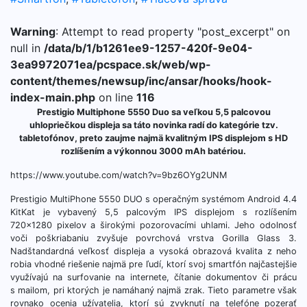
Warning
: Attempt to read property "post_excerpt" on
null in
/data/b/1/b1261ee9-1257-420f-9e04-
3ea9972071ea/pcspace.sk/web/wp-
content/themes/newsup/inc/ansar/hooks/hook-
index-main.php
on line
116
Prestigio Multiphone 5550 Duo sa
veľkou 5,5 palcovou
uhlopriečkou displeja sa táto novinka radí do kategórie tzv.
tabletofónov, preto zaujme najmä kvalitným IPS displejom s HD
rozlíšením a výkonnou 3000 mAh batériou.
https://www.youtube.com/watch?v=9bz6OYg2UNM
Prestigio MultiPhone 5550 DUO s operačným systémom Android 4.4
KitKat je vybavený 5,5 palcovým IPS displejom s rozlíšením
720×1280 pixelov a širokými pozorovacími uhlami. Jeho odolnosť
voči poškriabaniu zvyšuje povrchová vrstva Gorilla Glass 3.
Nadštandardná veľkosť displeja a vysoká obrazová kvalita z neho
robia vhodné riešenie najmä pre ľudí, ktorí svoj smartfón najčastejšie
využívajú na surfovanie na internete, čítanie dokumentov či prácu
s mailom, pri ktorých je namáhaný najmä zrak. Tieto parametre však
rovnako ocenia užívatelia, ktorí sú zvyknutí na telefóne pozerať