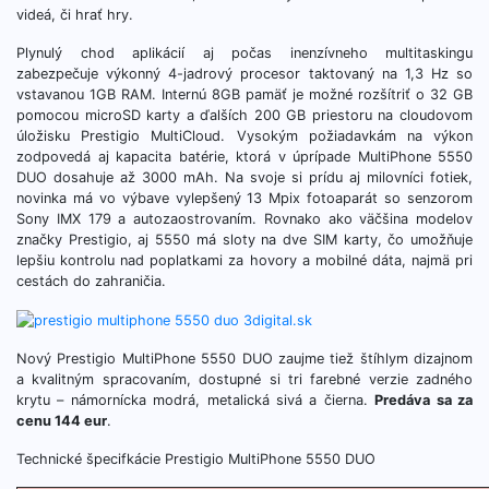
videá, či hrať hry.
Plynulý chod aplikácií aj počas inenzívneho multitaskingu
zabezpečuje výkonný 4-jadrový procesor taktovaný na 1,3 Hz so
vstavanou 1GB RAM. Internú 8GB pamäť je možné rozšítriť o 32 GB
pomocou microSD karty a ďalších 200 GB priestoru na cloudovom
úložisku Prestigio MultiCloud. Vysokým požiadavkám na výkon
zodpovedá aj kapacita batérie, ktorá v úprípade MultiPhone 5550
DUO dosahuje až 3000 mAh. Na svoje si prídu aj milovníci fotiek,
novinka má vo výbave vylepšený 13 Mpix fotoaparát so senzorom
Sony IMX 179 a autozaostrovaním. Rovnako ako väčšina modelov
značky Prestigio, aj 5550 má sloty na dve SIM karty, čo umožňuje
lepšiu kontrolu nad poplatkami za hovory a mobilné dáta, najmä pri
cestách do zahraničia.
Nový Prestigio MultiPhone 5550 DUO zaujme tiež štíhlym dizajnom
a kvalitným spracovaním, dostupné si tri farebné verzie zadného
krytu – námornícka modrá, metalická sivá a čierna.
Predáva sa za
cenu 144 eur
.
Technické špecifkácie Prestigio MultiPhone 5550 DUO