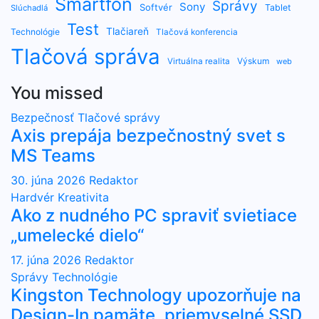
Smartfón
Správy
Sony
Softvér
Tablet
Slúchadlá
Test
Tlačiareň
Technológie
Tlačová konferencia
Tlačová správa
Výskum
Virtuálna realita
web
You missed
Bezpečnosť
Tlačové správy
Axis prepája bezpečnostný svet s
MS Teams
30. júna 2026
Redaktor
Hardvér
Kreativita
Ako z nudného PC spraviť svietiace
„umelecké dielo“
17. júna 2026
Redaktor
Správy
Technológie
Kingston Technology upozorňuje na
Design-In pamäte, priemyselné SSD