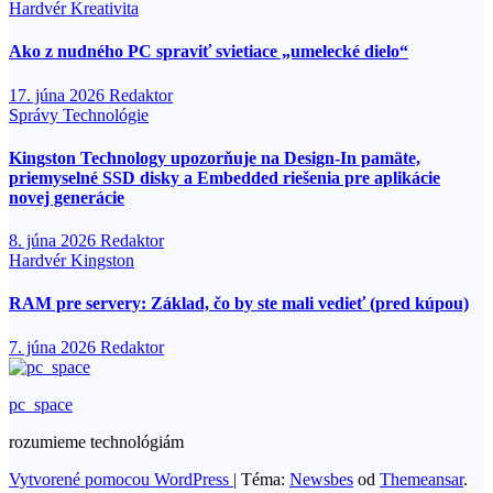
Hardvér
Kreativita
Ako z nudného PC spraviť svietiace „umelecké dielo“
17. júna 2026
Redaktor
Správy
Technológie
Kingston Technology upozorňuje na Design-In pamäte,
priemyselné SSD disky a Embedded riešenia pre aplikácie
novej generácie
8. júna 2026
Redaktor
Hardvér
Kingston
RAM pre servery: Základ, čo by ste mali vedieť (pred kúpou)
7. júna 2026
Redaktor
pc_space
rozumieme technológiám
Vytvorené pomocou WordPress
|
Téma:
Newsbes
od
Themeansar
.