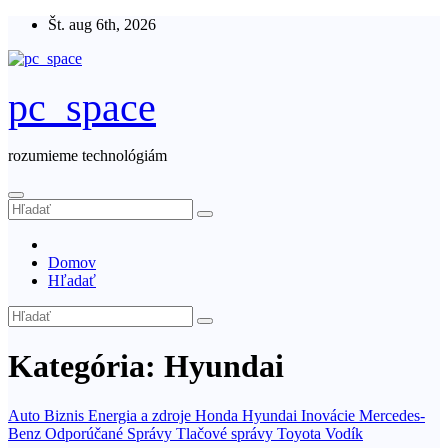
Skip
Št. aug 6th, 2026
to
content
pc_space
rozumieme technológiám
Domov
Hľadať
Kategória:
Hyundai
Auto
Biznis
Energia a zdroje
Honda
Hyundai
Inovácie
Mercedes-
Benz
Odporúčané
Správy
Tlačové správy
Toyota
Vodík