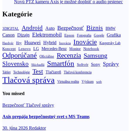
Novú PTZ kameru Axis je možné doplniť o audio prstenec
Kategórie
Biznis
Android
Bezpečnosť
Auto
BMW
3DIGITAL
Elektromobil
Canon
Dizajn
Grafika
Epson
Fotografia
Google
Inovácie
Huawei
Hybrid
Hry
Inovácia
Kaspersky Lab
Hardvér
Koncept
LG
Mercedes-Benz
Lenovo
Notebook
Monitor
Odporúčané
Recenzia
Samsung
Oficiálne
Smartfón
Slovensko
Správy
Sony
Softvér
Slúchadlá
Test
Tlačiareň
Tablet
Technológie
Tlačová konferencia
Tlačová správa
Výskum
Virtuálna realita
web
You missed
Bezpečnosť
Tlačové správy
Axis prepája bezpečnostný svet s MS Teams
30. júna 2026
Redaktor