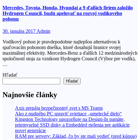
Mercedes, Toyota, Honda, Hyundai a 9 ďalších firiem založilo
Hydrogen Council, budú apelovať na rozvoj vodíkového
pohonu
30. januára 2017
Admin
Vodíkový pohon je pravdepodobne najlepšou alternatívou k
spaľovacím pohonom dneška, ktoré dosahujú hranice svojej
maximálnej efektivity. Mercedes-Benz a ďalších 12 medzinárodných
spoločností stoja za vznikom Hydrogen Council (Výbor pre vodík),
…
Hľadať
Hľadať
Najnovšie články
Axis prepája bezpečnostný svet s MS Teams
Ako z nudného PC spraviť svietiace „umelecké dielo“
Kingston Technology upozorňuje na Design-In pamäte,
priemyselné SSD disky a Embedded riešenia pre aplikácie
novej generácie
RAM pre servery: Základ, čo by ste mali vedieť (pred kúpou)