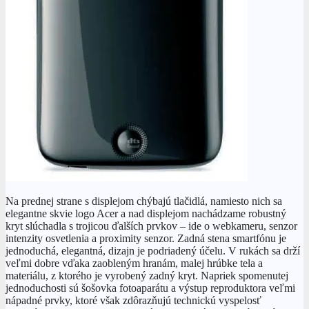
Na prednej strane s displejom chýbajú tlačidlá, namiesto nich sa
elegantne skvie logo Acer a nad displejom nachádzame robustný
kryt slúchadla s trojicou ďalších prvkov – ide o webkameru, senzor
intenzity osvetlenia a proximity senzor. Zadná stena smartfónu je
jednoduchá, elegantná, dizajn je podriadený účelu. V rukách sa drží
veľmi dobre vďaka zaobleným hranám, malej hrúbke tela a
materiálu, z ktorého je vyrobený zadný kryt. Napriek spomenutej
jednoduchosti sú šošovka fotoaparátu a výstup reproduktora veľmi
nápadné prvky, ktoré však zdôrazňujú technickú vyspelosť