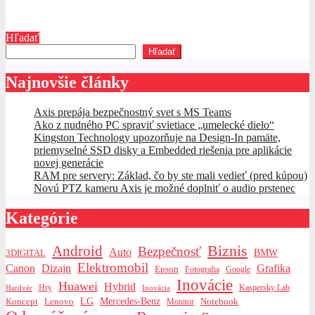
feb 4, 2025
Marek
Hľadať
Hľadať
Najnovšie články
Axis prepája bezpečnostný svet s MS Teams
Ako z nudného PC spraviť svietiace „umelecké dielo“
Kingston Technology upozorňuje na Design-In pamäte,
priemyselné SSD disky a Embedded riešenia pre aplikácie
novej generácie
RAM pre servery: Základ, čo by ste mali vedieť (pred kúpou)
Novú PTZ kameru Axis je možné doplniť o audio prstenec
Kategórie
Biznis
Android
Bezpečnosť
Auto
BMW
3DIGITAL
Elektromobil
Canon
Dizajn
Grafika
Epson
Fotografia
Google
Inovácie
Huawei
Hybrid
Hry
Inovácia
Kaspersky Lab
Hardvér
Koncept
LG
Mercedes-Benz
Lenovo
Notebook
Monitor