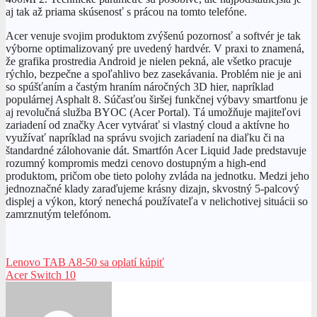
aj tak až priama skúsenosť s prácou na tomto telefóne.
Acer venuje svojim produktom zvýšenú pozornosť a softvér je tak
výborne optimalizovaný pre uvedený hardvér. V praxi to znamená,
že grafika prostredia Android je nielen pekná, ale všetko pracuje
rýchlo, bezpečne a spoľahlivo bez zasekávania. Problém nie je ani
so spúšťaním a častým hraním náročných 3D hier, napríklad
populárnej Asphalt 8. Súčasťou širšej funkčnej výbavy smartfonu je
aj revolučná služba BYOC (Acer Portal). Tá umožňuje majiteľovi
zariadení od značky Acer vytvárať si vlastný cloud a aktívne ho
využívať napríklad na správu svojich zariadení na diaľku či na
štandardné zálohovanie dát. Smartfón Acer Liquid Jade predstavuje
rozumný kompromis medzi cenovo dostupným a high-end
produktom, pričom obe tieto polohy zvláda na jednotku. Medzi jeho
jednoznačné klady zaraďujeme krásny dizajn, skvostný 5-palcový
displej a výkon, ktorý nenechá používateľa v nelichotivej situácii so
zamrznutým telefónom.
Navigácia
Lenovo TAB A8-50 sa oplatí kúpiť
Acer Switch 10
v
článku