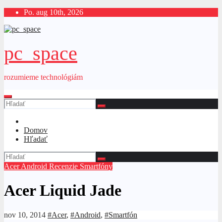
Skip
Po. aug 10th, 2026
to
content
pc_space
rozumieme technológiám
Domov
Hľadať
Acer
Android
Recenzie
Smartfóny
Acer Liquid Jade
nov 10, 2014
#Acer
,
#Android
,
#Smartfón