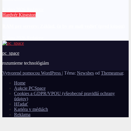
8. júna 2026
Redaktor
Hardvér
Kingston
RAM pre servery: Základ, čo by ste mali vedieť (pred kúpou)
7. júna 2026
Redaktor
pc_space
rozumieme technológiám
Vytvorené pomocou WordPress
|
Téma:
Newsbes
od
Themeansar
.
Home
Aukcie PCSpace
Cookies a GDPR/VPOU (všeobecné pravidlá ochrany
údajov)
Hľadať
Kariéra v médiách
Reklama