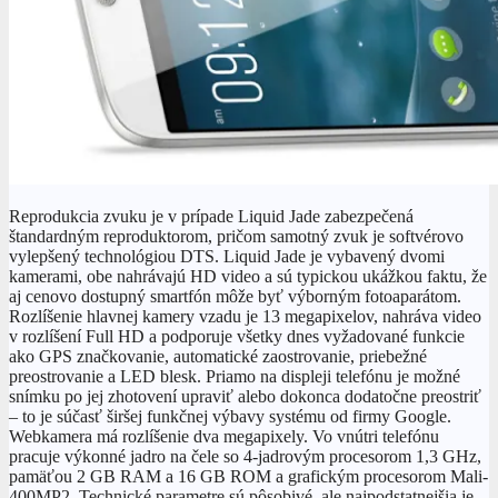
Reprodukcia zvuku je v prípade Liquid Jade zabezpečená
štandardným reproduktorom, pričom samotný zvuk je softvérovo
vylepšený technológiou DTS. Liquid Jade je vybavený dvomi
kamerami, obe nahrávajú HD video a sú typickou ukážkou faktu, že
aj cenovo dostupný smartfón môže byť výborným fotoaparátom.
Rozlíšenie hlavnej kamery vzadu je 13 megapixelov, nahráva video
v rozlíšení Full HD a podporuje všetky dnes vyžadované funkcie
ako GPS značkovanie, automatické zaostrovanie, priebežné
preostrovanie a LED blesk. Priamo na displeji telefónu je možné
snímku po jej zhotovení upraviť alebo dokonca dodatočne preostriť
– to je súčasť širšej funkčnej výbavy systému od firmy Google.
Webkamera má rozlíšenie dva megapixely. Vo vnútri telefónu
pracuje výkonné jadro na čele so 4-jadrovým procesorom 1,3 GHz,
pamäťou 2 GB RAM a 16 GB ROM a grafickým procesorom Mali-
400MP2. Technické parametre sú pôsobivé, ale najpodstatnejšia je