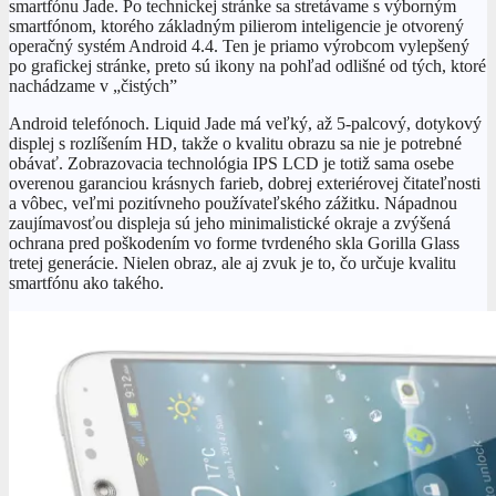
smartfónu Jade. Po technickej stránke sa stretávame s výborným
smartfónom, ktorého základným pilierom inteligencie je otvorený
operačný systém Android 4.4. Ten je priamo výrobcom vylepšený
po grafickej stránke, preto sú ikony na pohľad odlišné od tých, ktoré
nachádzame v „čistých”
Android telefónoch. Liquid Jade má veľký, až 5-palcový, dotykový
displej s rozlíšením HD, takže o kvalitu obrazu sa nie je potrebné
obávať. Zobrazovacia technológia IPS LCD je totiž sama osebe
overenou garanciou krásnych farieb, dobrej exteriérovej čitateľnosti
a vôbec, veľmi pozitívneho používateľského zážitku. Nápadnou
zaujímavosťou displeja sú jeho minimalistické okraje a zvýšená
ochrana pred poškodením vo forme tvrdeného skla Gorilla Glass
tretej generácie. Nielen obraz, ale aj zvuk je to, čo určuje kvalitu
smartfónu ako takého.