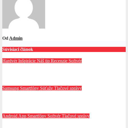
Od
Admin
Súvisiaci článok
Hardvér
Inšpirácie
Náš tip
Recenzie
Softvér
Zálohujete svoje dáta? A robíte to správne?
mar 31, 2025
Redaktor
Samsung
Smartfóny
Súťaže
Tlačové správy
Samsung Galaxy S25 je na Slovensku oficiálne v predaji
feb 7, 2025
Marek
Android App
Smartfóny
Softvér
Tlačové správy
České a slovenské rozprávky uspeli už v Brazílii a Poľsku