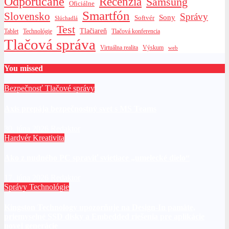
Odporúčané
Recenzia
Samsung
Oficiálne
Smartfón
Slovensko
Správy
Sony
Softvér
Slúchadlá
Test
Tlačiareň
Tablet
Technológie
Tlačová konferencia
Tlačová správa
Výskum
Virtuálna realita
web
You missed
Bezpečnosť
Tlačové správy
Axis prepája bezpečnostný svet s MS Teams
30. júna 2026
Redaktor
Hardvér
Kreativita
Ako z nudného PC spraviť svietiace „umelecké dielo“
17. júna 2026
Redaktor
Správy
Technológie
Kingston Technology upozorňuje na Design-In pamäte,
priemyselné SSD disky a Embedded riešenia pre aplikácie
novej generácie