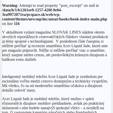
Warning
: Attempt to read property "post_excerpt" on null in
/data/b/1/b1261ee9-1257-420f-9e04-
3ea9972071ea/pcspace.sk/web/wp-
content/themes/newsup/inc/ansar/hooks/hook-index-main.php
on line
116
V aktuálnom vydaní magazínu SLOVAK LINES nájdete okrem
skvelých reportážnych cestovateľských článkov vlastnej produkcie
aj témy spojené s technológiami. V poslednom čísle časopisu si
môžete prečítať aj recenziu smartfónu Acer Liquid Jade, ktorú sme
pre magazín pripravili. Nižšie si môžete prečítať viac o smarfóne,
ktorý zaujme nielen cenou, ale predovšetkým krásnym dizajnom a
balíkom extra služieb.
Inteligentný mobilný telefón Acer Liquid Jade je symbolom pre
racionálnu voľbu medzi cenovo dostupným a technicky vyspelým.
Má všetko, čo sa od moderného smartfónu očakáva a dizajnom
dokáže osloviť masy.
Acer Liquid Jade je mobilný telefón, ktorý možno v spleti
rôznorodých dizajnov mobilov prehliadnete, avšak po praktickej
skúsenosti s ním budete nanajvýš spokojní všetci – a nezáleží na
tom, či zastupujete kategóriu náročných alebo štandardných