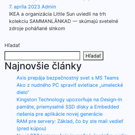
7. apríla 2023
Admin
IKEA a organizácia Little Sun uviedli na trh
kolekciu SAMMANLÄNKAD — skúmajú svetelné
zdroje poháňané slnkom
Hľadať
Hľadať
Najnovšie články
Axis prepája bezpečnostný svet s MS Teams
Ako z nudného PC spraviť svietiace „umelecké
dielo“
Kingston Technology upozorňuje na Design-In
pamäte, priemyselné SSD disky a Embedded
riešenia pre aplikácie novej generácie
RAM pre servery: Základ, čo by ste mali vedieť
(pred kúpou)