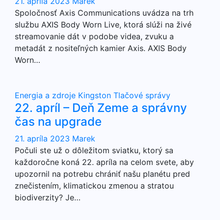
21. apríla 2023
Marek
Spoločnosť Axis Communications uvádza na trh
službu AXIS Body Worn Live, ktorá slúži na živé
streamovanie dát v podobe videa, zvuku a
metadát z nositeľných kamier Axis. AXIS Body
Worn…
Energia a zdroje
Kingston
Tlačové správy
22. apríl – Deň Zeme a správny
čas na upgrade
21. apríla 2023
Marek
Počuli ste už o dôležitom sviatku, ktorý sa
každoročne koná 22. apríla na celom svete, aby
upozornil na potrebu chrániť našu planétu pred
znečistením, klimatickou zmenou a stratou
biodiverzity? Je…