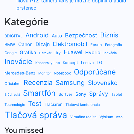
Novú PTZ kameru Axis je možné doplniť o audio
prstenec
Kategórie
Biznis
Android
Bezpečnosť
Auto
3DIGITAL
Elektromobil
Dizajn
Canon
BMW
Epson
Fotografia
Huawei
Grafika
Hybrid
Google
Hry
Inovácia
Hardvér
Inovácie
LG
Koncept
Lenovo
Kaspersky Lab
Odporúčané
Mercedes-Benz
Notebook
Monitor
Recenzia
Samsung
Slovensko
Oficiálne
Smartfón
Správy
Sony
Softvér
Tablet
Slúchadlá
Test
Tlačiareň
Technológie
Tlačová konferencia
Tlačová správa
Výskum
Virtuálna realita
web
You missed