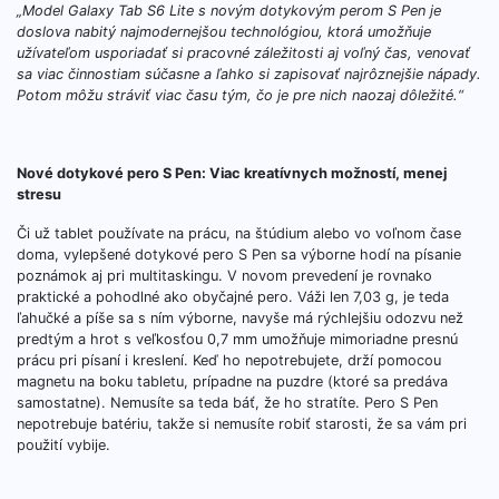
„Model Galaxy Tab S6 Lite s novým dotykovým perom S Pen je
doslova nabitý najmodernejšou technológiou, ktorá umožňuje
užívateľom usporiadať si pracovné záležitosti aj voľný čas, venovať
sa viac činnostiam súčasne a ľahko si zapisovať najrôznejšie nápady.
Potom môžu stráviť viac času tým, čo je pre nich naozaj dôležité.“
Nové dotykové pero S Pen: Viac kreatívnych možností, menej
stresu
Či už tablet používate na prácu, na štúdium alebo vo voľnom čase
doma, vylepšené dotykové pero S Pen sa výborne hodí na písanie
poznámok aj pri multitaskingu. V novom prevedení je rovnako
praktické a pohodlné ako obyčajné pero. Váži len 7,03 g, je teda
ľahučké a píše sa s ním výborne, navyše má rýchlejšiu odozvu než
predtým a hrot s veľkosťou 0,7 mm umožňuje mimoriadne presnú
prácu pri písaní i kreslení. Keď ho nepotrebujete, drží pomocou
magnetu na boku tabletu, prípadne na puzdre (ktoré sa predáva
samostatne). Nemusíte sa teda báť, že ho stratíte. Pero S Pen
nepotrebuje batériu, takže si nemusíte robiť starosti, že sa vám pri
použití vybije.