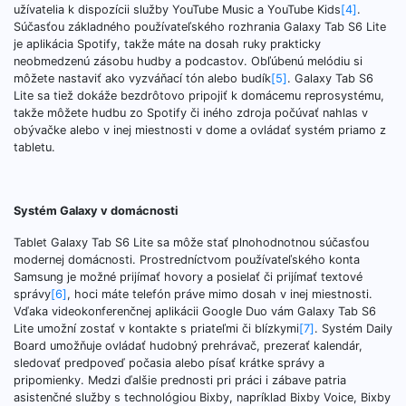
užívatelia k dispozícii služby YouTube Music a YouTube Kids
[4]
.
Súčasťou základného používateľského rozhrania Galaxy Tab S6 Lite
je aplikácia Spotify, takže máte na dosah ruky prakticky
neobmedzenú zásobu hudby a podcastov. Obľúbenú melódiu si
môžete nastaviť ako vyzváňací tón alebo budík
[5]
. Galaxy Tab S6
Lite sa tiež dokáže bezdrôtovo pripojiť k domácemu reprosystému,
takže môžete hudbu zo Spotify či iného zdroja počúvať nahlas v
obývačke alebo v inej miestnosti v dome a ovládať systém priamo z
tabletu.
Systém Galaxy v domácnosti
Tablet Galaxy Tab S6 Lite sa môže stať plnohodnotnou súčasťou
modernej domácnosti. Prostredníctvom používateľského konta
Samsung je možné prijímať hovory a posielať či prijímať textové
správy
[6]
, hoci máte telefón práve mimo dosah v inej miestnosti.
Vďaka videokonferenčnej aplikácii Google Duo vám Galaxy Tab S6
Lite umožní zostať v kontakte s priateľmi či blízkymi
[7]
. Systém Daily
Board umožňuje ovládať hudobný prehrávač, prezerať kalendár,
sledovať predpoveď počasia alebo písať krátke správy a
pripomienky. Medzi ďalšie prednosti pri práci i zábave patria
asistenčné služby s technológiou Bixby, napríklad Bixby Voice, Bixby