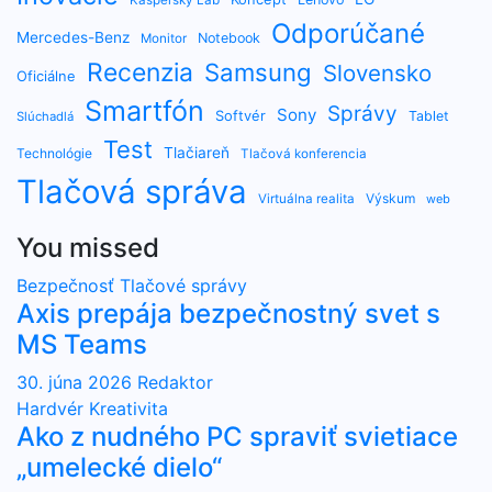
Odporúčané
Mercedes-Benz
Notebook
Monitor
Recenzia
Samsung
Slovensko
Oficiálne
Smartfón
Správy
Sony
Softvér
Tablet
Slúchadlá
Test
Tlačiareň
Technológie
Tlačová konferencia
Tlačová správa
Výskum
Virtuálna realita
web
You missed
Bezpečnosť
Tlačové správy
Axis prepája bezpečnostný svet s
MS Teams
30. júna 2026
Redaktor
Hardvér
Kreativita
Ako z nudného PC spraviť svietiace
„umelecké dielo“