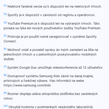
[2]
Niektoré farebné verzie sú k dispozícii len na niektorých trhoch.
[3]
Spotify je k dispozícii v závislosti od regiónu a operátorovi.
[4]
YouTube Premium je k dispozícii len na vybraných trhoch. Táto
ponuka sa týka len nových používateľov služby YouTube Premium.
[5]
Prístroje je pri použití nutné zaregistrovať v systéme Spotify
Connect.
[6]
Možnosť volať a posielať správy do iných zariadení sa líšia na
jednotlivých trhoch a u jednotlivých poskytovateľov mobilných
služieb.
[7]
Systém Google Duo umožňuje videokonferencie až 12 užívateľov.
[8]
Dostupnosť systému Samsung Kids závisí na danej krajine,
prístrojoch a funkčnej výbave. Viac informácií na webe
https://www.samsung.com/kids
[9]
Rozmer displeja udáva uhlopriečka obdĺžnika bez zaoblených
rohov.
[10]
Obvyklá hodnota v podmienkach nezávislého laboratóriá.