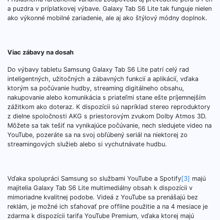
a puzdra v príplatkovej výbave. Galaxy Tab S6 Lite tak funguje nielen
ako výkonné mobilné zariadenie, ale aj ako štýlový módny doplnok.
Viac zábavy na dosah
Do výbavy tabletu Samsung Galaxy Tab S6 Lite patrí celý rad
inteligentných, užitočných a zábavných funkcií a aplikácií, vďaka
ktorým sa počúvanie hudby, streaming digitálneho obsahu,
nakupovanie alebo komunikácia s priateľmi stane ešte príjemnejším
zážitkom ako doteraz. K dispozícii sú napríklad stereo reproduktory
z dielne spoločnosti AKG s priestorovým zvukom Dolby Atmos 3D.
Môžete sa tak tešiť na vynikajúce počúvanie, nech sledujete video na
YouTube, pozeráte sa na svoj obľúbený seriál na niektorej zo
streamingových služieb alebo si vychutnávate hudbu.
Vďaka spolupráci Samsung so službami YouTube a Spotify
[3]
majú
majitelia Galaxy Tab S6 Lite multimediálny obsah k dispozícii v
mimoriadne kvalitnej podobe. Videá z YouTube sa prenášajú bez
reklám, je možné ich sťahovať pre offline použitie a na 4 mesiace je
zdarma k dispozícii tarifa YouTube Premium, vďaka ktorej majú