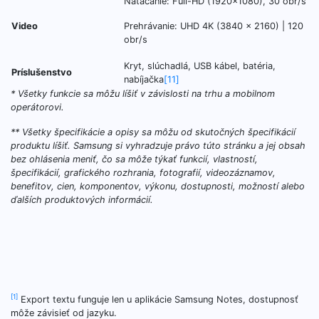
Natáčanie: Full-HD (1920×1080), 30 obr/s
Video
Prehrávanie: UHD 4K (3840 x 2160) | 120
obr/s
Kryt, slúchadlá, USB kábel, batéria,
Príslušenstvo
nabíjačka
[11]
* Všetky funkcie sa môžu líšiť v závislosti na trhu a mobilnom
operátorovi.
** Všetky špecifikácie a opisy sa môžu od skutočných špecifikácií
produktu líšiť. Samsung si vyhradzuje právo túto stránku a jej obsah
bez ohlásenia meniť, čo sa môže týkať funkcií, vlastností,
špecifikácií, grafického rozhrania, fotografií, videozáznamov,
benefitov, cien, komponentov, výkonu, dostupnosti, možností alebo
ďalších produktových informácií.
[1]
Export textu funguje len u aplikácie Samsung Notes, dostupnosť
môže závisieť od jazyku.