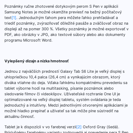
Poznámky ručne zhotovené dotykovým perom S Pen v aplikácii
Samsung Notes je možné okamžite previesť na bežný počítačový
text
[1]
. Jednoduchým ťahom pera môžete ľahko prehľadávať a
triediť poznámky, zvýrazňovať dôležité pasáže a zväčšovať obraz na
displeji až na pomer 300 %. Všetky poznámky je možné exportovať v
PDF, ako obrázky v JPG, ako textové súbory alebo ako dokumenty
programu Microsoft Word.
Vylepšený dizajn a nízka hmotnosť
Jednou z najväčších predností Galaxy Tab S6 Lite je veľký displej s
uhlopriečkou 10,4 palca (26,4 cm) a vynikajúcim obrazom, ktorý
diváka vtiahne do deja. Vďaka ľahkému kompaktnému prevedeniu sa
tablet výborne hodí na multitasking, písanie poznámok alebo
sledovanie filmov či videoklipov. Užívateľské rozhranie One UI je
optimalizované na veľký displej tabletu, systém ovládania je teda
jednoduchý a intuitívny. Medzi jednotlivými otvorenými aplikáciami je
možné hladko prepínať a užívateľ sa tak môže plne sústrediť na
aktuálnu činnosť.
Tablet je k dispozícii v vo farebnej verzii
[2]
Oxford Gray (šedá).
Príslušnému farebnému variantu zodpovedá aj prevedenie pera S Pen