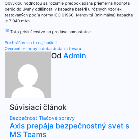
Obvyklou hodnotou sa rozumie predpokladaná priemerná hodnota
berúc do úvahy odlišnosti v kapacite batérií u rôznych vzoriek
testovaných podľa normy IEC 61960. Menovitá (minimálna) kapacita
je 7 040 mAh.
[11]
Toto príslušenstvo sa predáva samostatne.
Navigácia
Pre hráčov len to najlepšie !
Overené e-shopy a doba dodania tovaru
v
Od
Admin
článku
Súvisiaci článok
Bezpečnosť
Tlačové správy
Axis prepája bezpečnostný svet s
MS Teams