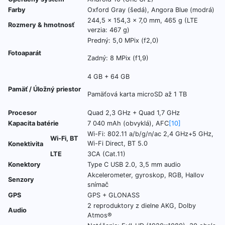
Farby
Oxford Gray (šedá), Angora Blue (modrá)
244,5 x 154,3 x 7,0 mm, 465 g (LTE
Rozmery & hmotnosť
verzia: 467 g)
Predný: 5,0 MPix (f2,0)
Fotoaparát
Zadný: 8 MPix (f1,9)
4 GB + 64 GB
Pamäť / Úložný priestor
Pamäťová karta microSD až 1 TB
Procesor
Quad 2,3 GHz + Quad 1,7 GHz
Kapacita batérie
7 040 mAh (obvyklá), AFC
[10]
Wi-Fi: 802.11 a/b/g/n/ac 2,4 GHz+5 GHz,
Wi-Fi, BT
Wi-Fi Direct, BT 5.0
Konektivita
LTE
3CA (Cat.11)
Konektory
Type C USB 2.0, 3,5 mm audio
Akcelerometer, gyroskop, RGB, Hallov
Senzory
snímač
GPS
GPS + GLONASS
2 reproduktory z dielne AKG, Dolby
Audio
Atmos®