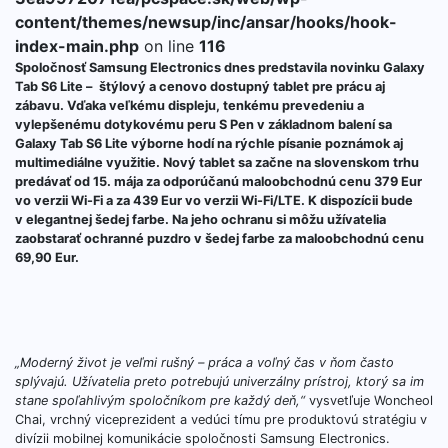
content/themes/newsup/inc/ansar/hooks/hook-
index-main.php
on line
116
Spoločnosť Samsung Electronics dnes predstavila novinku Galaxy
Tab S6 Lite –
štýlový a cenovo dostupný tablet pre prácu aj
zábavu. Vďaka veľkému displeju, tenkému prevedeniu a
vylepšenému dotykovému peru S Pen v základnom balení sa
Galaxy Tab S6 Lite výborne hodí na rýchle písanie poznámok aj
multimediálne využitie. Nový tablet sa začne na slovenskom trhu
predávať od 15. mája za odporúčanú maloobchodnú cenu 379 Eur
vo verzii Wi-Fi a za 439 Eur vo verzii Wi-Fi/LTE. K dispozícii bude
v elegantnej šedej farbe. Na jeho ochranu si môžu užívatelia
zaobstarať ochranné puzdro v šedej farbe za maloobchodnú cenu
69,90 Eur.
„Moderný život je veľmi rušný – práca a voľný čas v ňom často
splývajú. Užívatelia preto potrebujú univerzálny prístroj, ktorý sa im
stane spoľahlivým spoločníkom pre každý deň,“
vysvetľuje Woncheol
Chai, vrchný viceprezident a vedúci tímu pre produktovú stratégiu v
divízii mobilnej komunikácie spoločnosti Samsung Electronics.