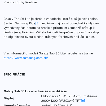
Vision či Bixby Routines.
Galaxy Tab S6 Lite je skrátka zariadenie, ktoré si užije celá rodina.
Systém Samsung Kids
[8]
umožňuje majiteľovi ponechať každý deň
vymedzený čas deťom na hranie a pritom im zamedziť prístup k
niektorým aplikáciám. Môžete tak deti bezpečne pripraviť na vstup
do digitálneho sveta plného krásnych farebných aplikácií a hier.
Viac informácií o modeli Galaxy Tab S6 Lite nájdete na stránke
https://www.samsung.com/sk/
ŠPECIFIKÁCIE
Galaxy Tab S6 Lite – technické špecifikácie
Uhlopriečka 10,4” (26,4 cm), rozlíšenie
Displej
2000×1200 (WUXGA+) TFT
[9]
Operačný systém
Android 10 (One UI 2)