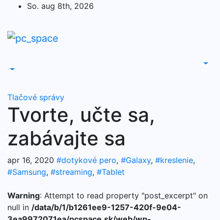
Skip
So. aug 8th, 2026
to
content
Tlačové správy
Tvorte, učte sa,
zabávajte sa
apr 16, 2020
#dotykové pero
,
#Galaxy
,
#kreslenie
,
#Samsung
,
#streaming
,
#Tablet
Warning
: Attempt to read property "post_excerpt" on
null in
/data/b/1/b1261ee9-1257-420f-9e04-
3ea9972071ea/pcspace.sk/web/wp-