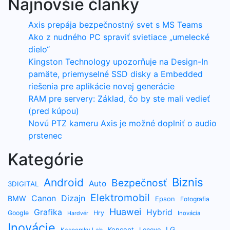
Najnovšie články
Axis prepája bezpečnostný svet s MS Teams
Ako z nudného PC spraviť svietiace „umelecké
dielo“
Kingston Technology upozorňuje na Design-In
pamäte, priemyselné SSD disky a Embedded
riešenia pre aplikácie novej generácie
RAM pre servery: Základ, čo by ste mali vedieť
(pred kúpou)
Novú PTZ kameru Axis je možné doplniť o audio
prstenec
Kategórie
Biznis
Android
Bezpečnosť
Auto
3DIGITAL
Elektromobil
Dizajn
Canon
BMW
Epson
Fotografia
Huawei
Grafika
Hybrid
Google
Hry
Inovácia
Hardvér
Inovácie
LG
Koncept
Lenovo
Kaspersky Lab