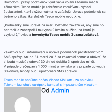
Dôvodom úpravy podmienok využívania volaní zadarmo medzi
zákazníkmi Tesco mobile je zabránenie zneužívaniu výhod
špekulantmi, ktorí službu neúmerne zaťažujú. Úprava podmienok sa
bežného zákazníka služieb Tesco mobile nedotkne.
„Podmienky sme upravili na mieru bežného zákazníka, aby sme ho
ochránili a zabezpečili mu vysokú kvalitu služieb, na ktorú je
zvyknutý,“ uviedla
hovorkyňa Tesco mobile Zuzana Lošáková
.
Zákazníci budú informovaní o úprave podmienok prostredníctvom
SMS správy. Ani po 31. marci 2015 sa zákazníci nemusia obávať, že
si budú musieť sledovať 30 dní od dobitia či spotrebu minút.
V prípade prečerpania 1 000 minút a rovnako aj v prípade uplynutia
30-dňovej lehoty budú upozornení SMS správou.
Navigácia
Tesco mobile ponúkne počas Vianoc SIM kartu za polovicu
Telekom launchuje európsku kampaň s impozantným vizuálom
v
Od
Admin
článku