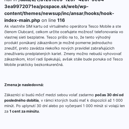
3ea9972071ea/pcspace.sk/web/wp-
content/themes/newsup/inc/ansar/hooks/hook-
index-main.php
on line
116
Ak vlastníte SIM kartu od virtuálneho operátora Tesco Mobile a ste
členom Clubcard, celkom určite oceňujete možnosť telefonovania vo
vlastnej sieti bezplatne. Tesco prišlo na to, že tento výhodný
produkt ponúkaný zákazníkom je možné pomerne jednoducho
zneužiť, preto zavádza niekoľko nových pravidiel zabraňujúcich
zneužívaniu predplatených kariet. Zmeny možno nebudú vyhovovať
zákazníkom, ktorí radi špekulujú, avšak stále bude ponuka od Tesco
Mobile prakticky bezkonkurenčná.
Zmena je nasledovná:
Zákazníci si budú môcť medzi sebou volať zadarmo
počas 30 dní od
posledného dobitia
, v rámci ktorých budú mať k dispozícii až 1 000
minút. Po uplynutí 30 dní alebo po vyčerpaní 1 000 minút si volajú len
za
1 cent za minútu
.