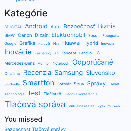
Kategórie
Biznis
Android
Bezpečnosť
Auto
3DIGITAL
Elektromobil
Dizajn
Canon
BMW
Epson
Fotografia
Huawei
Grafika
Hybrid
Google
Hry
Inovácia
Hardvér
Inovácie
LG
Koncept
Lenovo
Kaspersky Lab
Odporúčané
Mercedes-Benz
Notebook
Monitor
Recenzia
Samsung
Slovensko
Oficiálne
Smartfón
Správy
Sony
Softvér
Tablet
Slúchadlá
Test
Tlačiareň
Technológie
Tlačová konferencia
Tlačová správa
Výskum
Virtuálna realita
web
You missed
Bezpečnosť
Tlačové správy