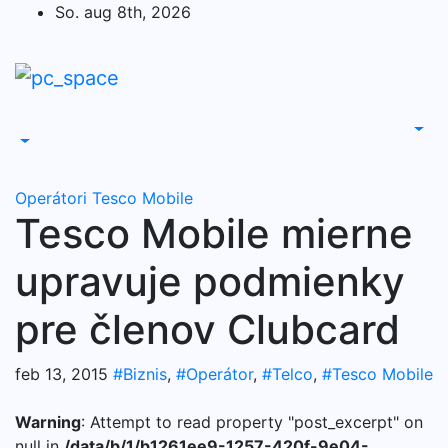
Skip
So. aug 8th, 2026
to
content
Operátori
Tesco Mobile
Tesco Mobile mierne
upravuje podmienky
pre členov Clubcard
feb 13, 2015
#Biznis
,
#Operátor
,
#Telco
,
#Tesco Mobile
Warning
: Attempt to read property "post_excerpt" on
null in
/data/b/1/b1261ee9-1257-420f-9e04-