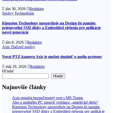
jún 30, 2026
Redaktor
Správy
Technológie
Kingston Technology upozorňuje na Design-In pamäte,
priemyselné SSD disky a Embedded riešenia pre aplikácie
novej generácie
jún 8, 2026
Redaktor
Axis
Tlačové správy
Novú PTZ kameru Axis je možné doplniť o audio prstenec
máj 29, 2026
Redaktor
Hľadať
Hľadať
Najnovšie články
Axis prepája bezpečnostný svet s MS Teams
Ako z nudného PC spraviť svietiace „umelecké dielo“
Kingston Technology upozorňuje na Design-In pamäte,
priemyselné SSD disky a Embedded riešenia pre aplikácie