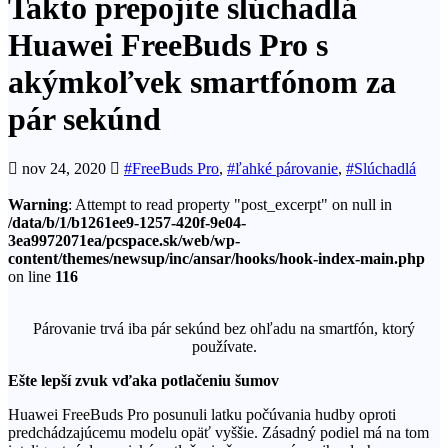
Takto prepojíte slúchadlá
Huawei FreeBuds Pro s
akýmkoľvek smartfónom za
pár sekúnd
nov 24, 2020
#FreeBuds Pro
,
#ľahké párovanie
,
#Slúchadlá
Warning
: Attempt to read property "post_excerpt" on null in
/data/b/1/b1261ee9-1257-420f-9e04-
3ea9972071ea/pcspace.sk/web/wp-
content/themes/newsup/inc/ansar/hooks/hook-index-main.php
on line
116
Párovanie trvá iba pár sekúnd bez ohľadu na smartfón, ktorý
používate.
Ešte lepší zvuk vďaka potlačeniu šumov
Huawei FreeBuds Pro posunuli latku počúvania hudby oproti
predchádzajúcemu modelu opäť vyššie. Zásadný podiel má na tom