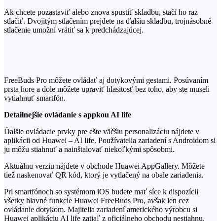
Ak chcete pozastaviť alebo znova spustiť skladbu, stačí ho raz
stlačiť. Dvojitým stlačením prejdete na ďalšiu skladbu, trojnásobné
stlačenie umožní vrátiť sa k predchádzajúcej.
FreeBuds Pro môžete ovládať aj dotykovými gestami. Posúvaním
prsta hore a dole môžete upraviť hlasitosť bez toho, aby ste museli
vytiahnuť smartfón.
Detailn
ejšie ovládanie s appkou AI life
Ďalšie ovládacie prvky pre ešte väčšiu personalizáciu nájdete v
aplikácii od Huawei – AI life. Používatelia zariadení s Androidom si
ju môžu stiahnuť a nainštalovať niekoľkými spôsobmi.
Aktuálnu verziu nájdete v obchode Huawei AppGallery. Môžete
tiež naskenovať QR kód, ktorý je vytlačený na obale zariadenia.
Pri smartfónoch so systémom iOS budete mať síce k dispozícii
všetky hlavné funkcie Huawei FreeBuds Pro, avšak len cez
ovládanie dotykom. Majitelia zariadení amerického výrobcu si
Huawei aplikáciu AI life zatiaľ z oficiálneho obchodu nestiahnu.