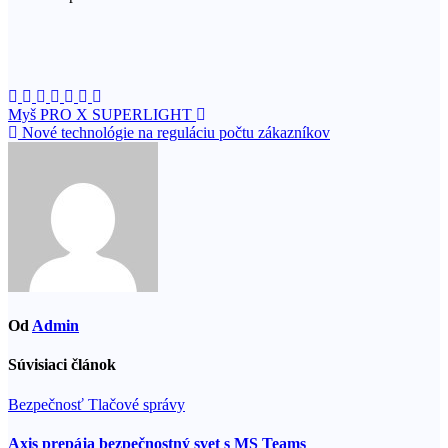
Navigácia
Myš PRO X SUPERLIGHT
Nové technológie na reguláciu počtu zákazníkov
v
článku
Od
Admin
Súvisiaci článok
Bezpečnosť
Tlačové správy
Axis prepája bezpečnostný svet s MS Teams