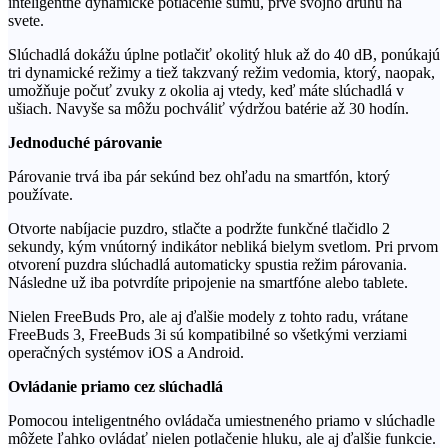
inteligentné dynamické potlačenie šumu, prvé svojho druhu na
svete.
Slúchadlá dokážu úplne potlačiť okolitý hluk až do 40 dB, ponúkajú
tri dynamické režimy a tiež takzvaný režim vedomia, ktorý, naopak,
umožňuje počuť zvuky z okolia aj vtedy, keď máte slúchadlá v
ušiach. Navyše sa môžu pochváliť výdržou batérie až 30 hodín.
Jednoduché párovanie
Párovanie trvá iba pár sekúnd bez ohľadu na smartfón, ktorý
používate.
Otvorte nabíjacie puzdro, stlačte a podržte funkčné tlačidlo 2
sekundy, kým vnútorný indikátor nebliká bielym svetlom. Pri prvom
otvorení puzdra slúchadlá automaticky spustia režim párovania.
Následne už iba potvrdíte pripojenie na smartfóne alebo tablete.
Nielen FreeBuds Pro, ale aj ďalšie modely z tohto radu, vrátane
FreeBuds 3, FreeBuds 3i sú kompatibilné so všetkými verziami
operačných systémov iOS a Android.
Ovládanie priamo cez slúchadlá
Pomocou inteligentného ovládača umiestneného priamo v slúchadle
môžete ľahko ovládať nielen potlačenie hluku, ale aj ďalšie funkcie.