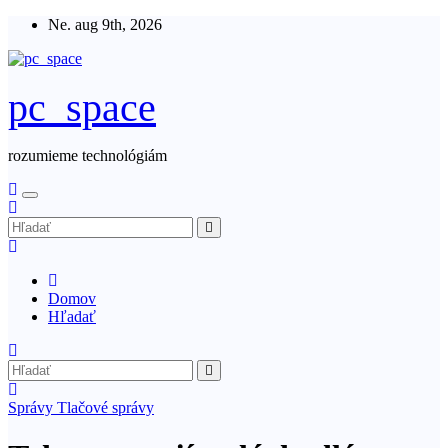
Skip
Ne. aug 9th, 2026
to
content
pc_space
rozumieme technológiám
Domov
Hľadať
Správy
Tlačové správy