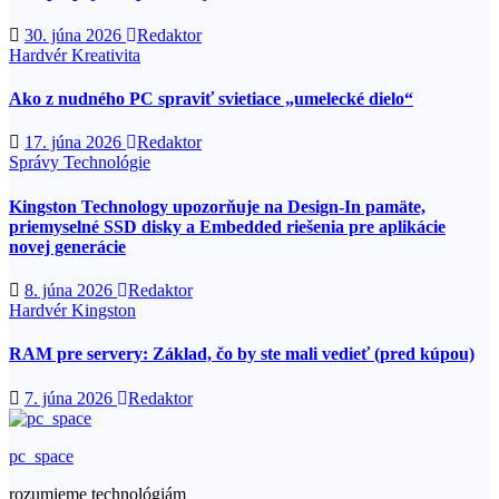
30. júna 2026
Redaktor
Hardvér
Kreativita
Ako z nudného PC spraviť svietiace „umelecké dielo“
17. júna 2026
Redaktor
Správy
Technológie
Kingston Technology upozorňuje na Design-In pamäte,
priemyselné SSD disky a Embedded riešenia pre aplikácie
novej generácie
8. júna 2026
Redaktor
Hardvér
Kingston
RAM pre servery: Základ, čo by ste mali vedieť (pred kúpou)
7. júna 2026
Redaktor
pc_space
rozumieme technológiám