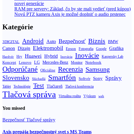
novej generácie
RAM pre servery: Základ, čo by ste mali vedieť (pred kúpou)
Novú PTZ kameru Axis je možné doplniť o audio prstenec
Kategórie
Biznis
Android
Bezpečnosť
Auto
BMW
3DIGITAL
Elektromobil
Canon
Dizajn
Grafika
Epson
Fotografia
Google
Inovácie
Huawei
Hybrid
Hry
Inovácia
Kaspersky Lab
Hardvér
Koncept
LG
Mercedes-Benz
Lenovo
Notebook
Monitor
Odporúčané
Recenzia
Samsung
Oficiálne
Smartfón
Slovensko
Správy
Sony
Softvér
Slúchadlá
Test
Tlačiareň
Tablet
Technológie
Tlačová konferencia
Tlačová správa
Výskum
Virtuálna realita
web
You missed
Bezpečnosť
Tlačové správy
Axis prepája bezpečnostný svet s MS Teams