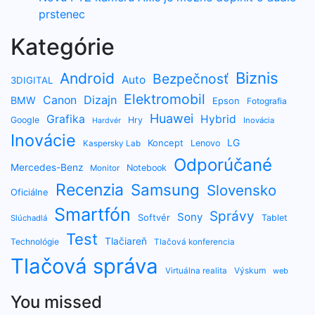
prstenec
Kategórie
Biznis
Android
Bezpečnosť
Auto
3DIGITAL
Elektromobil
Dizajn
Canon
BMW
Epson
Fotografia
Huawei
Grafika
Hybrid
Google
Hry
Inovácia
Hardvér
Inovácie
LG
Koncept
Lenovo
Kaspersky Lab
Odporúčané
Mercedes-Benz
Notebook
Monitor
Recenzia
Samsung
Slovensko
Oficiálne
Smartfón
Správy
Sony
Softvér
Tablet
Slúchadlá
Test
Tlačiareň
Technológie
Tlačová konferencia
Tlačová správa
Výskum
Virtuálna realita
web
You missed