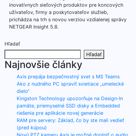
inovatívnych sieťových produktov pre koncových
užívateľov, firmy a poskytovateľov služieb,
prichádza na trh s novou verziou vzdialenej správy
NETGEAR Insight 5.8.
Hľadať
Hľadať
Najnovšie články
Axis prepája bezpečnostný svet s MS Teams
Ako z nudného PC spraviť svietiace „umelecké
dielo“
Kingston Technology upozorňuje na Design-In
pamäte, priemyselné SSD disky a Embedded
riešenia pre aplikácie novej generácie
RAM pre servery: Základ, čo by ste mali vedieť
(pred kúpou)
Novú PTZ kameru Axis je možné doplniť o audio