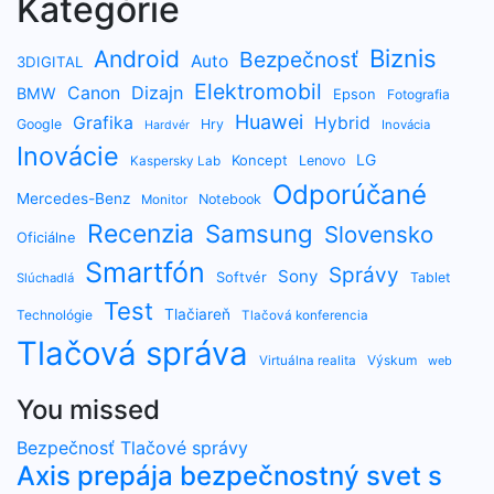
Kategórie
Biznis
Android
Bezpečnosť
Auto
3DIGITAL
Elektromobil
Dizajn
Canon
BMW
Epson
Fotografia
Huawei
Grafika
Hybrid
Google
Hry
Inovácia
Hardvér
Inovácie
LG
Koncept
Lenovo
Kaspersky Lab
Odporúčané
Mercedes-Benz
Notebook
Monitor
Recenzia
Samsung
Slovensko
Oficiálne
Smartfón
Správy
Sony
Softvér
Tablet
Slúchadlá
Test
Tlačiareň
Technológie
Tlačová konferencia
Tlačová správa
Výskum
Virtuálna realita
web
You missed
Bezpečnosť
Tlačové správy
Axis prepája bezpečnostný svet s