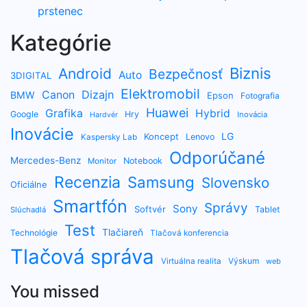
prstenec
Kategórie
Biznis
Android
Bezpečnosť
Auto
3DIGITAL
Elektromobil
Dizajn
Canon
BMW
Epson
Fotografia
Huawei
Grafika
Hybrid
Google
Hry
Inovácia
Hardvér
Inovácie
LG
Koncept
Lenovo
Kaspersky Lab
Odporúčané
Mercedes-Benz
Notebook
Monitor
Recenzia
Samsung
Slovensko
Oficiálne
Smartfón
Správy
Sony
Softvér
Tablet
Slúchadlá
Test
Tlačiareň
Technológie
Tlačová konferencia
Tlačová správa
Výskum
Virtuálna realita
web
You missed