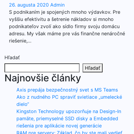
26. augusta 2020
Admin
S podnikaním je spojených mnoho výdavkov. Pre
vyššiu efektivitu a šetrenie nákladov si mnoho
podnikateľov zvolí ako sídlo firmy svoju domácu
adresu. My však máme pre vás finančne nenáročné
riešenie,…
Hľadať
Hľadať
Najnovšie články
Axis prepája bezpečnostný svet s MS Teams
Ako z nudného PC spraviť svietiace „umelecké
dielo“
Kingston Technology upozorňuje na Design-In
pamäte, priemyselné SSD disky a Embedded
riešenia pre aplikácie novej generácie
RAM pre servery: Základ, čo by ste mali vedieť