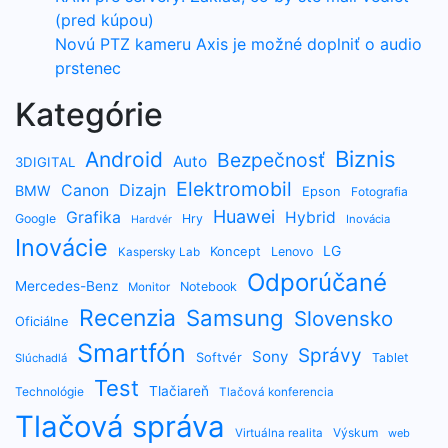
(pred kúpou)
Novú PTZ kameru Axis je možné doplniť o audio
prstenec
Kategórie
Biznis
Android
Bezpečnosť
Auto
3DIGITAL
Elektromobil
Dizajn
Canon
BMW
Epson
Fotografia
Huawei
Grafika
Hybrid
Google
Hry
Inovácia
Hardvér
Inovácie
LG
Koncept
Lenovo
Kaspersky Lab
Odporúčané
Mercedes-Benz
Notebook
Monitor
Recenzia
Samsung
Slovensko
Oficiálne
Smartfón
Správy
Sony
Softvér
Tablet
Slúchadlá
Test
Tlačiareň
Technológie
Tlačová konferencia
Tlačová správa
Výskum
Virtuálna realita
web