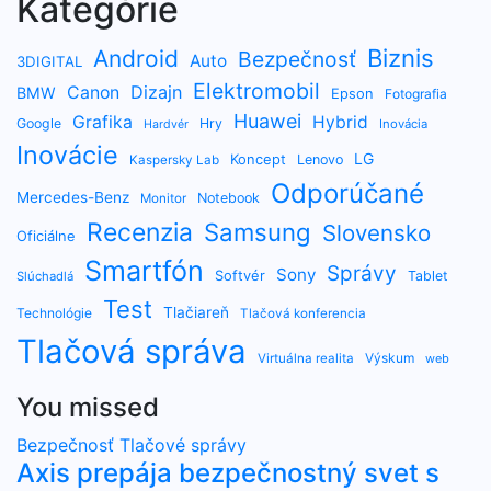
Kategórie
Biznis
Android
Bezpečnosť
Auto
3DIGITAL
Elektromobil
Dizajn
Canon
BMW
Epson
Fotografia
Huawei
Grafika
Hybrid
Google
Hry
Inovácia
Hardvér
Inovácie
LG
Koncept
Lenovo
Kaspersky Lab
Odporúčané
Mercedes-Benz
Notebook
Monitor
Recenzia
Samsung
Slovensko
Oficiálne
Smartfón
Správy
Sony
Softvér
Tablet
Slúchadlá
Test
Tlačiareň
Technológie
Tlačová konferencia
Tlačová správa
Výskum
Virtuálna realita
web
You missed
Bezpečnosť
Tlačové správy
Axis prepája bezpečnostný svet s