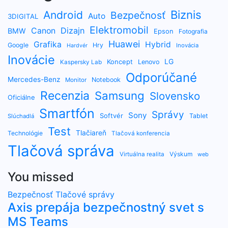
Biznis
Android
Bezpečnosť
Auto
3DIGITAL
Elektromobil
Dizajn
Canon
BMW
Epson
Fotografia
Huawei
Grafika
Hybrid
Google
Hry
Inovácia
Hardvér
Inovácie
LG
Koncept
Lenovo
Kaspersky Lab
Odporúčané
Mercedes-Benz
Notebook
Monitor
Recenzia
Samsung
Slovensko
Oficiálne
Smartfón
Správy
Sony
Softvér
Tablet
Slúchadlá
Test
Tlačiareň
Technológie
Tlačová konferencia
Tlačová správa
Výskum
Virtuálna realita
web
You missed
Bezpečnosť
Tlačové správy
Axis prepája bezpečnostný svet s
MS Teams