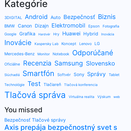
Kategórie
Biznis
Android
Bezpečnosť
Auto
3DIGITAL
Elektromobil
Dizajn
Canon
BMW
Epson
Fotografia
Huawei
Grafika
Hybrid
Google
Hry
Inovácia
Hardvér
Inovácie
LG
Koncept
Lenovo
Kaspersky Lab
Odporúčané
Mercedes-Benz
Notebook
Monitor
Recenzia
Samsung
Slovensko
Oficiálne
Smartfón
Správy
Sony
Softvér
Tablet
Slúchadlá
Test
Tlačiareň
Technológie
Tlačová konferencia
Tlačová správa
Výskum
Virtuálna realita
web
You missed
Bezpečnosť
Tlačové správy
Axis prepája bezpečnostný svet s