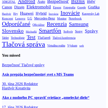
Biznis
Android
Bezpečnosť
Auto
BMW
3DIGITAL
Elektromobil
Canon
Dizajn
Grafika
Epson
Fotografia
Google
Inovácie
Huawei
Hybrid
Hry
Inovácia
Kaspersky Lab
Hardvér
Koncept
LG
Mercedes-Benz
Lenovo
Notebook
Monitor
Odporúčané
Recenzia
Samsung
Oficiálne
Smartfón
Slovensko
Správy
Sony
Softvér
Slúchadlá
Test
Tlačiareň
Tablet
Technológie
Tlačová konferencia
Tlačová správa
Výskum
Virtuálna realita
web
You missed
Bezpečnosť
Tlačové správy
Axis prepája bezpečnostný svet s MS Teams
30. júna 2026
Redaktor
Hardvér
Kreativita
Ako z nudného PC spraviť svietiace „umelecké dielo“
17. júna 2026
Redaktor