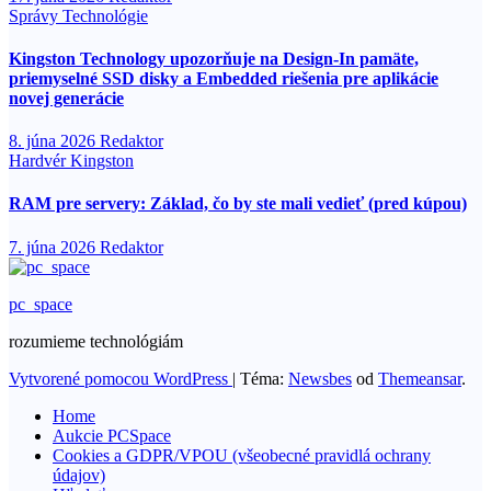
Správy
Technológie
Kingston Technology upozorňuje na Design-In pamäte,
priemyselné SSD disky a Embedded riešenia pre aplikácie
novej generácie
8. júna 2026
Redaktor
Hardvér
Kingston
RAM pre servery: Základ, čo by ste mali vedieť (pred kúpou)
7. júna 2026
Redaktor
pc_space
rozumieme technológiám
Vytvorené pomocou WordPress
|
Téma:
Newsbes
od
Themeansar
.
Home
Aukcie PCSpace
Cookies a GDPR/VPOU (všeobecné pravidlá ochrany
údajov)