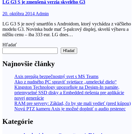
LG G3 S je zmenšená verzia skvelého G3
20. októbra 2014
Admin
LG G3 S je nový smartfón s Androidom, ktorý vychádza z väčšieho
modelu G3. Novinka bude mať 5-palcový displej, skvelú výbavu a
nižšiu cenu – iba 333 eur. LG dnes…
Hľadať
Hľadať
Najnovšie články
Axis prepája bezpečnostný svet s MS Teams
Ako z nudného PC spraviť svietiace „umelecké dielo“
Kingston Technology upozorňuje na Design-In pamäte,
priemyselné SSD disky a Embedded riešenia pre aplikácie
novej generácie
RAM pre servery: Základ, čo by ste mali vedieť (pred kúpou)
Novú PTZ kameru Axis je možné doplniť o audio prstenec
Kategórie