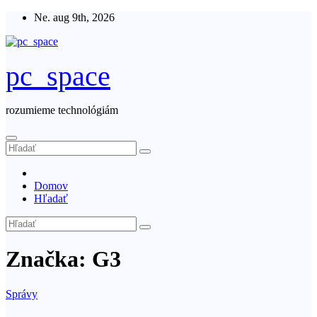
Skip
Ne. aug 9th, 2026
to
content
pc_space
rozumieme technológiám
Domov
Hľadať
Značka:
G3
Správy