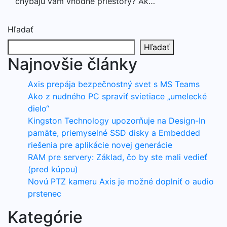
chýbajú vám vhodné priestory? Ak…
Hľadať
Hľadať
Najnovšie články
Axis prepája bezpečnostný svet s MS Teams
Ako z nudného PC spraviť svietiace „umelecké
dielo“
Kingston Technology upozorňuje na Design-In
pamäte, priemyselné SSD disky a Embedded
riešenia pre aplikácie novej generácie
RAM pre servery: Základ, čo by ste mali vedieť
(pred kúpou)
Novú PTZ kameru Axis je možné doplniť o audio
prstenec
Kategórie