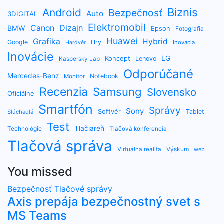
Biznis
Android
Bezpečnosť
Auto
3DIGITAL
Elektromobil
Dizajn
Canon
BMW
Epson
Fotografia
Huawei
Grafika
Hybrid
Google
Hry
Inovácia
Hardvér
Inovácie
LG
Koncept
Lenovo
Kaspersky Lab
Odporúčané
Mercedes-Benz
Notebook
Monitor
Recenzia
Samsung
Slovensko
Oficiálne
Smartfón
Správy
Sony
Softvér
Tablet
Slúchadlá
Test
Tlačiareň
Technológie
Tlačová konferencia
Tlačová správa
Výskum
Virtuálna realita
web
You missed
Bezpečnosť
Tlačové správy
Axis prepája bezpečnostný svet s
MS Teams