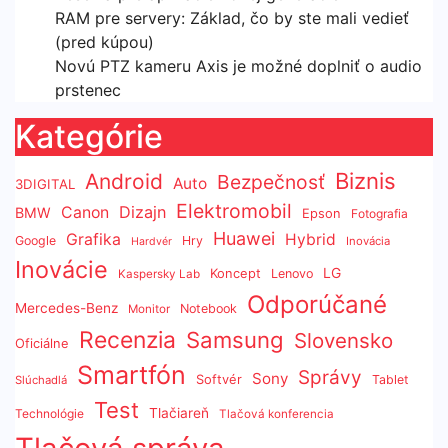
RAM pre servery: Základ, čo by ste mali vedieť
(pred kúpou)
Novú PTZ kameru Axis je možné doplniť o audio
prstenec
Kategórie
Biznis
Android
Bezpečnosť
Auto
3DIGITAL
Elektromobil
Dizajn
Canon
BMW
Epson
Fotografia
Huawei
Grafika
Hybrid
Google
Hry
Inovácia
Hardvér
Inovácie
LG
Koncept
Lenovo
Kaspersky Lab
Odporúčané
Mercedes-Benz
Notebook
Monitor
Recenzia
Samsung
Slovensko
Oficiálne
Smartfón
Správy
Sony
Softvér
Tablet
Slúchadlá
Test
Tlačiareň
Technológie
Tlačová konferencia