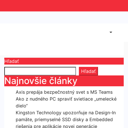
Hľadať
Hľadať
Najnovšie články
Axis prepája bezpečnostný svet s MS Teams
Ako z nudného PC spraviť svietiace „umelecké
dielo“
Kingston Technology upozorňuje na Design-In
pamäte, priemyselné SSD disky a Embedded
riešenia pre aplikácie novej generácie