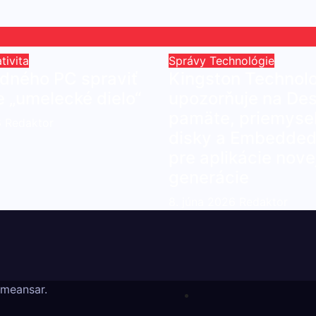
tivita
Správy
Technológie
udného PC spraviť
Kingston Technol
e „umelecké dielo“
upozorňuje na Des
pamäte, priemyse
6
Redaktor
disky a Embedded 
pre aplikácie nove
generácie
8. júna 2026
Redaktor
meansar
.