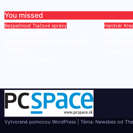
You missed
Bezpečnosť
Tlačové správy
Hardvér
Krea
Axis prepája
Ako z n
bezpečnostný svet s MS
svietiac
Teams
17. júna 202
30. júna 2026
Redaktor
Vytvorené pomocou WordPress
|
Téma:
Newsbes
od
The