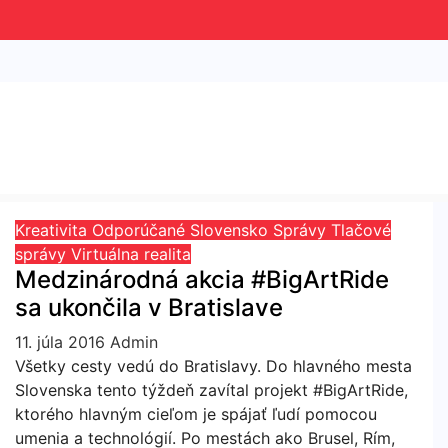
Kreativita
Odporúčané
Slovensko
Správy
Tlačové
správy
Virtuálna realita
Medzinárodná akcia #BigArtRide
sa ukončila v Bratislave
11. júla 2016
Admin
Všetky cesty vedú do Bratislavy. Do hlavného mesta
Slovenska tento týždeň zavítal projekt #BigArtRide,
ktorého hlavným cieľom je spájať ľudí pomocou
umenia a technológií. Po mestách ako Brusel, Rím,