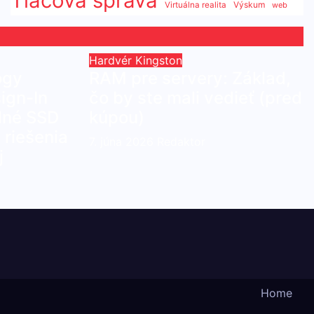
Tlačová správa
Výskum
Virtuálna realita
web
Hardvér
Kingston
ogy
RAM pre servery: Základ,
ign-In
čo by ste mali vedieť (pred
lné SSD
kúpou)
riešenia
7. júna 2026
Redaktor
j
Home