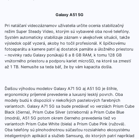
Galaxy A51 5G
Pri natáčaní videozáznamov užívatelia určite ocenia stabilizačný
režim Super Steady Video, ktorým sú vybavené oba nové telefóny.
Systém automaticky stabilizuje záznam v akejkoľvek situácii, takže
výsledok opäť vyzerá, akoby ho točil profesionál. K špičkovému
fotoaparátu a kamere patrí aj dostatok pamäte a úložného priestoru
– novinky radu Galaxy ponúkajú 6 a 8 GB RAM, k tomu 128 GB
vnútorného priestoru a podporu kariet microSD, na ktoré sa zmestí
až 1 TB. Nemusíte sa teda báť, že by vám kapacita došla.
Ďalšou výhodou modelov Galaxy A71 5G aj A51 5G je štíhle,
ergonomicky príjemné prevedenie a luxusný lesklý povrch. Oba
modely budú k dispozícii v niekoľkých pastelových farebných
variantoch. Galaxy A71 5G sa bude predávať vo verziách Prism Cube
Black (čierna), Prism Cube Silver (strieborná) a Prism Cube Blue
(modrá), A51 5G potom okrem čierneho prevedenia tiež vo
variantoch Prism Cube White (biela) a Prism Cube Pink (ružová).
Oba telefóny sú plnohodnotnou súčasťou rozsiahleho ekosystému
inteligentných aplikácií a služieb Samsung, do ktorých patrí napríklad