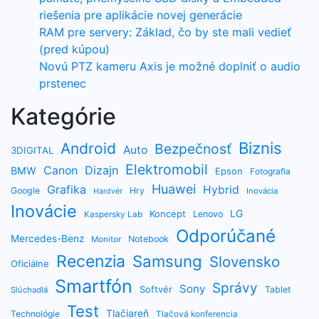
riešenia pre aplikácie novej generácie
RAM pre servery: Základ, čo by ste mali vedieť
(pred kúpou)
Novú PTZ kameru Axis je možné doplniť o audio
prstenec
Kategórie
Biznis
Android
Bezpečnosť
Auto
3DIGITAL
Elektromobil
Dizajn
Canon
BMW
Epson
Fotografia
Huawei
Grafika
Hybrid
Google
Hry
Inovácia
Hardvér
Inovácie
LG
Koncept
Lenovo
Kaspersky Lab
Odporúčané
Mercedes-Benz
Notebook
Monitor
Recenzia
Samsung
Slovensko
Oficiálne
Smartfón
Správy
Sony
Softvér
Tablet
Slúchadlá
Test
Tlačiareň
Technológie
Tlačová konferencia