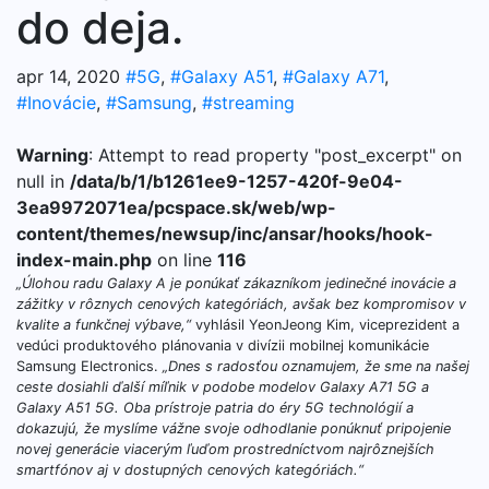
do deja.
apr 14, 2020
#5G
,
#Galaxy A51
,
#Galaxy A71
,
#Inovácie
,
#Samsung
,
#streaming
Warning
: Attempt to read property "post_excerpt" on
null in
/data/b/1/b1261ee9-1257-420f-9e04-
3ea9972071ea/pcspace.sk/web/wp-
content/themes/newsup/inc/ansar/hooks/hook-
index-main.php
on line
116
„Úlohou radu Galaxy A je ponúkať zákazníkom jedinečné inovácie a
zážitky v rôznych cenových kategóriách, avšak bez kompromisov v
kvalite a funkčnej výbave,“
vyhlásil YeonJeong Kim, viceprezident a
vedúci produktového plánovania v divízii mobilnej komunikácie
Samsung Electronics.
„Dnes s radosťou oznamujem, že sme na našej
ceste dosiahli ďalší míľnik v podobe modelov Galaxy A71 5G a
Galaxy A51 5G. Oba prístroje patria do éry 5G technológií a
dokazujú, že myslíme vážne svoje odhodlanie ponúknuť pripojenie
novej generácie viacerým ľuďom prostredníctvom najrôznejších
smartfónov aj v dostupných cenových kategóriách.“