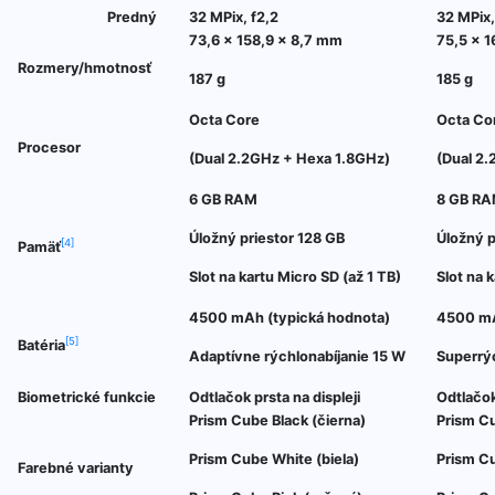
Predný
32 MPix, f2,2
32 MPix,
73,6 x 158,9 x 8,7 mm
75,5 x 1
Rozmery/hmotnosť
187 g
185 g
Octa Core
Octa Co
Procesor
(Dual 2.2GHz + Hexa 1.8GHz)
(Dual 2
6 GB RAM
8 GB R
Úložný priestor 128 GB
Úložný p
[4]
Pamäť
Slot na kartu Micro SD (až 1 TB)
Slot na 
4500 mAh (typická hodnota)
4500 mA
[5]
Batéria
Adaptívne rýchlonabíjanie 15 W
Superrýc
Biometrické funkcie
Odtlačok prsta na displeji
Odtlačok
Prism Cube Black (čierna)
Prism Cu
Prism Cube White (biela)
Prism Cu
Farebné varianty