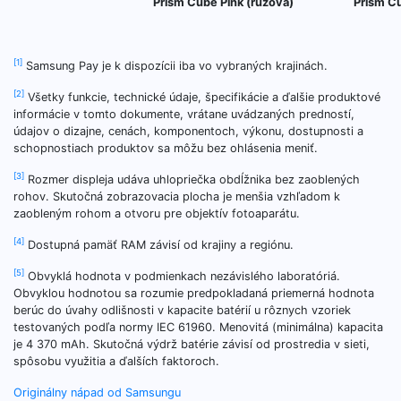
Prism Cube Pink (ružová)
Prism C
[1]
Samsung Pay je k dispozícii iba vo vybraných krajinách.
[2]
Všetky funkcie, technické údaje, špecifikácie a ďalšie produktové
informácie v tomto dokumente, vrátane uvádzaných predností,
údajov o dizajne, cenách, komponentoch, výkonu, dostupnosti a
schopnostiach produktov sa môžu bez ohlásenia meniť.
[3]
Rozmer displeja udáva uhlopriečka obdĺžnika bez zaoblených
rohov. Skutočná zobrazovacia plocha je menšia vzhľadom k
zaobleným rohom a otvoru pre objektív fotoaparátu.
[4]
Dostupná pamäť RAM závisí od krajiny a regiónu.
[5]
Obvyklá hodnota v podmienkach nezávislého laboratóriá.
Obvyklou hodnotou sa rozumie predpokladaná priemerná hodnota
berúc do úvahy odlišnosti v kapacite batérií u rôznych vzoriek
testovaných podľa normy IEC 61960. Menovitá (minimálna) kapacita
je 4 370 mAh. Skutočná výdrž batérie závisí od prostredia v sieti,
spôsobu využitia a ďalších faktoroch.
Navigácia
Originálny nápad od Samsungu