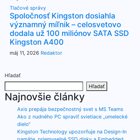
Tlačové správy
Spoločnosť Kingston dosiahla
významný míľnik – celosvetovo
dodala už 100 miliónov SATA SSD
Kingston A400
máj 11, 2026
Redaktor
Hľadať
Hľadať
Najnovšie články
Axis prepája bezpečnostný svet s MS Teams
Ako z nudného PC spraviť svietiace „umelecké
dielo“
Kingston Technology upozorňuje na Design-In
pamäte, priemyselné SSD disky a Embedded