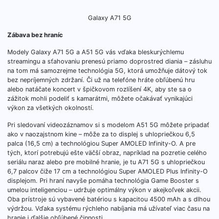
Galaxy A71 5G
Zábava bez hraníc
Modely Galaxy A71 5G a A51 5G vás vďaka bleskurýchlemu
streamingu a sťahovaniu prenesú priamo doprostred diania – zásluhu
na tom má samozrejme technológia 5G, ktorá umožňuje dátový tok
bez nepríjemných zdržaní. Či už na telefóne hráte obľúbenú hru
alebo natáčate koncert v špičkovom rozlíšení 4K, aby ste sa o
zážitok mohli podeliť s kamarátmi, môžete očakávať vynikajúci
výkon za všetkých okolností.
Pri sledovaní videozáznamov si s modelom A51 5G môžete pripadať
ako v naozajstnom kine – môže za to displej s uhlopriečkou 6,5
palca (16,5 cm) a technológiou Super AMOLED Infinity-O. A pre
tých, ktorí potrebujú ešte väčší obraz, napríklad na pozretie celého
seriálu naraz alebo pre mobilné hranie, je tu A71 5G s uhlopriečkou
6,7 palcov čiže 17 cm a technológiou Super AMOLED Plus Infinity-O
displejom. Pri hraní navyše pomáha technológia Game Booster s
umelou inteligenciou – udržuje optimálny výkon v akejkoľvek akcii.
Oba prístroje sú vybavené batériou s kapacitou 4500 mAh a s dlhou
výdržou. Vďaka systému rýchleho nabíjania má užívateľ viac času na
hranie i ďalšie obľúbené činnosti.