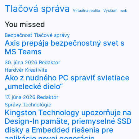
Tlačová správa
Výskum
Virtuálna realita
web
You missed
Bezpečnosť
Tlačové správy
Axis prepája bezpečnostný svet s
MS Teams
30. júna 2026
Redaktor
Hardvér
Kreativita
Ako z nudného PC spraviť svietiace
„umelecké dielo“
17. júna 2026
Redaktor
Správy
Technológie
Kingston Technology upozorňuje na
Design-In pamäte, priemyselné SSD
disky a Embedded riešenia pre
aplikácie novej generácie