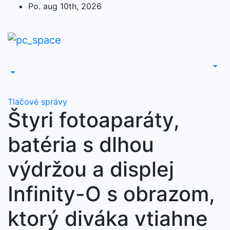
Skip
Po. aug 10th, 2026
to
content
Tlačové správy
Štyri fotoaparáty,
batéria s dlhou
výdržou a displej
Infinity-O s obrazom,
ktorý diváka vtiahne