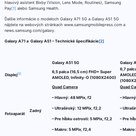
hlasový asistent Bixby (Vision, Lens Mode, Routines), Samsung
Pay
[1]
alebo Samsung Health.
Ďalšie informácie o modeloch Galaxy A71 5G a Galaxy A51 5G
nájdete na webových stránkach www.samsungmobilepress.com a
news.samsung.com/galaxy.
Galaxy A71 a Galaxy A51 – Technické špecifikácie
[2]
Galaxy A51 5G
Galaxy 
6,7 palc
6,5 palca (16,5 cm) FHD+ Super
[3]
Displej
AMOLED P
AMOLED, Infinity-O (1080X2400)
(1080X
Quad Camera
Quad C
– Hlavný: 48 MPix, f2
– Hlavný
– Ultraširoký: 12 MPix, f2,2
– Ultraši
Zadný
Fotoaparát
– Pre hĺbku ostrosti: 5 MPix, f2,2
– Pre hĺb
– Makro: 5 MPix, f2,4
– Makro: