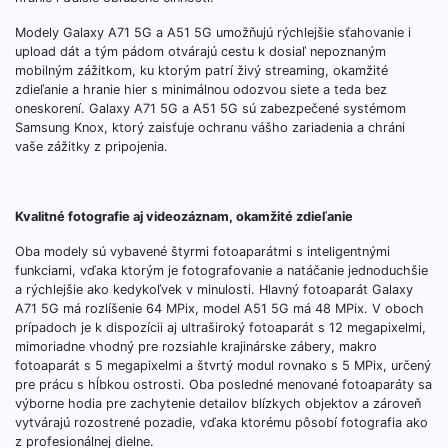
Modely Galaxy A71 5G a A51 5G umožňujú rýchlejšie sťahovanie i
upload dát a tým pádom otvárajú cestu k dosiaľ nepoznaným
mobilným zážitkom, ku ktorým patrí živý streaming, okamžité
zdieľanie a hranie hier s minimálnou odozvou siete a teda bez
oneskorení. Galaxy A71 5G a A51 5G sú zabezpečené systémom
Samsung Knox, ktorý zaisťuje ochranu vášho zariadenia a chráni
vaše zážitky z pripojenia.
Kvalitné fotografie aj videozáznam, okamžité zdieľanie
Oba modely sú vybavené štyrmi fotoaparátmi s inteligentnými
funkciami, vďaka ktorým je fotografovanie a natáčanie jednoduchšie
a rýchlejšie ako kedykoľvek v minulosti. Hlavný fotoaparát Galaxy
A71 5G má rozlíšenie 64 MPix, model A51 5G má 48 MPix. V oboch
prípadoch je k dispozícii aj ultraširoký fotoaparát s 12 megapixelmi,
mimoriadne vhodný pre rozsiahle krajinárske zábery, makro
fotoaparát s 5 megapixelmi a štvrtý modul rovnako s 5 MPix, určený
pre prácu s hĺbkou ostrosti. Oba posledné menované fotoaparáty sa
výborne hodia pre zachytenie detailov blízkych objektov a zároveň
vytvárajú rozostrené pozadie, vďaka ktorému pôsobí fotografia ako
z profesionálnej dielne.