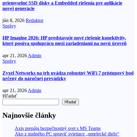
priemyselné SSD disky a Embedded riešenia pre aplikácie
novej generácie
jún 8, 2026
Redaktor
Správy
HP Imagine 2026: HP predstavuje nové riešenie konektivity,
ktoré posúva spoluprácu mezi zariadeniami na novú úroveň
apr 21, 2026
Admin
Správy
Zyxel Networks na trh uvádza robustný WiFi 7 prístupový bod
určený do náročnej prevádzky
apr 21, 2026
Admin
Hľadať
Hľadať
Najnovšie články
Axis prepája bezpečnostný svet s MS Teams
Ako z nudného PC spraviť svietiace „umelecké dielo“