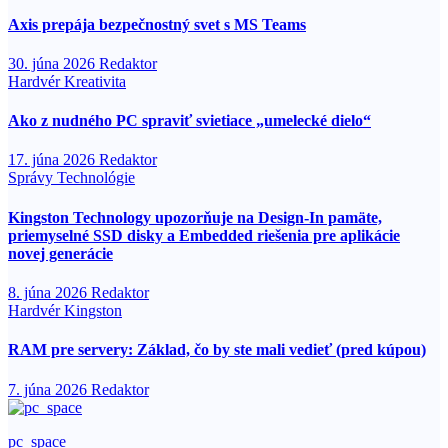
Axis prepája bezpečnostný svet s MS Teams
30. júna 2026
Redaktor
Hardvér
Kreativita
Ako z nudného PC spraviť svietiace „umelecké dielo“
17. júna 2026
Redaktor
Správy
Technológie
Kingston Technology upozorňuje na Design-In pamäte,
priemyselné SSD disky a Embedded riešenia pre aplikácie
novej generácie
8. júna 2026
Redaktor
Hardvér
Kingston
RAM pre servery: Základ, čo by ste mali vedieť (pred kúpou)
7. júna 2026
Redaktor
pc_space