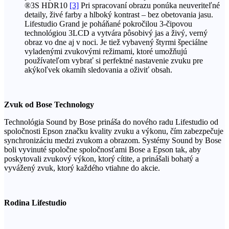
®3S HDR10
[3]
Pri spracovaní obrazu ponúka neuveriteľné
detaily, živé farby a hlboký kontrast – bez obetovania jasu.
Lifestudio Grand je poháňané pokročilou 3-čipovou
technológiou 3LCD a vytvára pôsobivý jas a živý, verný
obraz vo dne aj v noci. Je tiež vybavený štyrmi špeciálne
vyladenými zvukovými režimami, ktoré umožňujú
používateľom vybrať si perfektné nastavenie zvuku pre
akýkoľvek okamih sledovania a oživiť obsah.
Zvuk od Bose Technology
Technológia Sound by Bose prináša do nového radu Lifestudio od
spoločnosti Epson značku kvality zvuku a výkonu, čím zabezpečuje
synchronizáciu medzi zvukom a obrazom. Systémy Sound by Bose
boli vyvinuté spoločne spoločnosťami Bose a Epson tak, aby
poskytovali zvukový výkon, ktorý cítite, a prinášali bohatý a
vyvážený zvuk, ktorý každého vtiahne do akcie.
Rodina Lifestudio