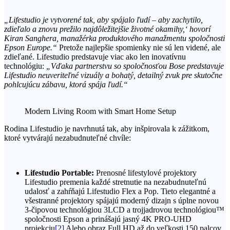
„Lifestudio je vytvorené tak, aby spájalo ľudí – aby zachytilo,
zdieľalo a znovu prežilo najdôležitejšie životné okamihy,‘ hovorí
Kiran Sanghera, manažérka produktového manažmentu spoločnosti
Epson Europe.“
Pretože najlepšie spomienky nie sú len videné, ale
zdieľané. Lifestudio predstavuje viac ako len inovatívnu
technológiu:
„Vďaka partnerstvu so spoločnosťou Bose predstavuje
Lifestudio neuveriteľné vizuály a bohatý, detailný zvuk pre skutočne
pohlcujúcu zábavu, ktorá spája ľudí.“
Modern Living Room with Smart Home Setup
Rodina Lifestudio je navrhnutá tak, aby inšpirovala k zážitkom,
ktoré vytvárajú nezabudnuteľné chvíle:
Lifestudio Portable:
Prenosné lifestylové projektory
Lifestudio premenia každé stretnutie na nezabudnuteľnú
udalosť a zahŕňajú Lifestudio Flex a Pop. Tieto elegantné a
všestranné projektory spájajú moderný dizajn s úplne novou
3-čipovou technológiou 3LCD a trojjadrovou technológiou™
spoločnosti Epson a prinášajú jasný 4K PRO-UHD
projekciu
[2]
Alebo obraz Full HD až do veľkosti 150 palcov.