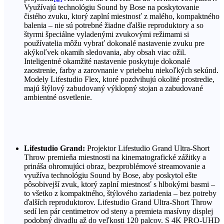
Využívajú technológiu Sound by Bose na poskytovanie
čistého zvuku, ktorý zaplní miestnosť z malého, kompaktného
balenia – nie sú potrebné žiadne ďalšie reproduktory a so
štyrmi špeciálne vyladenými zvukovými režimami si
používatelia môžu vybrať dokonalé nastavenie zvuku pre
akýkoľvek okamih sledovania, aby obsah viac ožil.
Inteligentné okamžité nastavenie poskytuje dokonalé
zaostrenie, farby a zarovnanie v priebehu niekoľkých sekúnd.
Modely Lifestudio Flex, ktoré pozdvihujú okolité prostredie,
majú štýlový zabudovaný výklopný stojan a zabudované
ambientné osvetlenie.
Lifestudio Grand:
Projektor Lifestudio Grand Ultra-Short
Throw premieňa miestnosti na kinematografické zážitky a
prináša ohromujúci obraz, bezproblémové streamovanie a
využíva technológiu Sound by Bose, aby poskytol ešte
pôsobivejší zvuk, ktorý zaplní miestnosť s hlbokými basmi –
to všetko z kompaktného, štýlového zariadenia – bez potreby
ďalších reproduktorov. Lifestudio Grand Ultra-Short Throw
sedí len pár centimetrov od steny a premieta masívny displej
podobný divadlu až do veľkosti 120 palcov. S 4K PRO-UHD