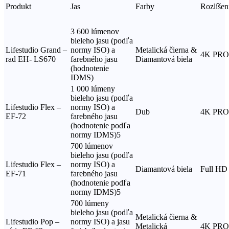
Produkt
Jas
Farby
Rozlíšen
3 600 lúmenov
bieleho jasu (podľa
Lifestudio Grand –
normy ISO) a
Metalická čierna &
4K PR
rad EH- LS670
farebného jasu
Diamantová biela
(hodnotenie
IDMS)
1 000 lúmeny
bieleho jasu (podľa
Lifestudio Flex –
normy ISO) a
Dub
4K PR
EF-72
farebného jasu
(hodnotenie podľa
normy IDMS)5
700 lúmenov
bieleho jasu (podľa
Lifestudio Flex –
normy ISO) a
Diamantová biela
Full HD
EF-71
farebného jasu
(hodnotenie podľa
normy IDMS)5
700 lúmeny
bieleho jasu (podľa
Metalická čierna &
Lifestudio Pop –
normy ISO) a jasu
Metalická
4K PR