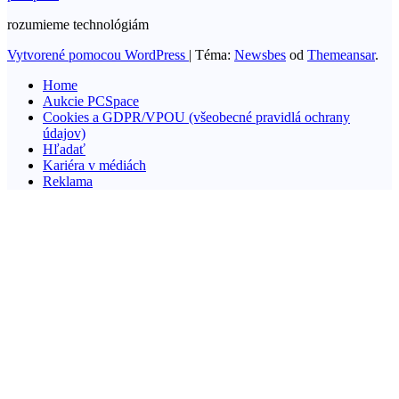
rozumieme technológiám
Vytvorené pomocou WordPress
|
Téma:
Newsbes
od
Themeansar
.
Home
Aukcie PCSpace
Cookies a GDPR/VPOU (všeobecné pravidlá ochrany
údajov)
Hľadať
Kariéra v médiách
Reklama