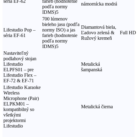
séria EF-62
farieb (hodnotenie
námornícka modrá
podľa normy
IDMS)5
700 lúmenov
bieleho jasu (podľa
Diamantová biela,
Lifestudio Pop –
normy ISO) a jas
Ľadovo zelená &
Full HD
séria EF-61
farieb (hodnotenie
Ružový kremeň
podľa normy
IDMS)5
Nastaviteľný
podlahový stojan
Lifestudio
Metalická
ELPFS01 – pre
šampanská
Lifestudio Flex –
EF-72 & EF-71
Lifestudio Karaoke
Wireless
Microphone (Pair)
ELPKM01 –
Metalická čierna
kompatibilný so
všetkými
projektormi
Lifestudio