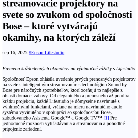
streamovacie projektory na
svete so zvukom od spoločnosti
Bose – ktoré vytvárajú
okamihy, na ktorých záleží
sep 16, 2025
#Epson Lifestudio
Premena každodenných okamihov na výnimočné zážitky s Lifestudio
Spoločnosť Epson ohlásila uvedenie prvých prenosných projektorov
na svete s inteligentným streamovaním s technológiou Sound by
Bose pre náročných spotrebiteľov, ktorí oceňujú to najlepšie z
oblasti domácej zábavy. Od elegantného a prenosného až po ultra
krátku projekciu, každé Lifestudio je dômyselne navrhnuté s
výnimočnými funkciami, vrátane na mieru navrhnutého audio
systému vyvinutého v spolupráci so spoločnosťou Bose,
zabudovaného Asistenta Google™ a Google TV™
[1]
Pre
jednoduché možnosti vyhľadávania a streamovania a pohodlné
pripojenie zariadení.