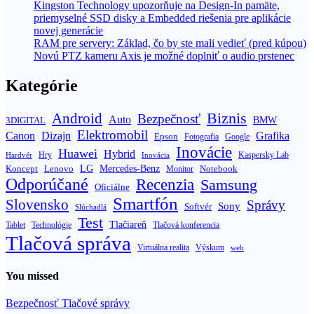
Kingston Technology upozorňuje na Design-In pamäte,
priemyselné SSD disky a Embedded riešenia pre aplikácie
novej generácie
RAM pre servery: Základ, čo by ste mali vedieť (pred kúpou)
Novú PTZ kameru Axis je možné doplniť o audio prstenec
Kategórie
Biznis
Android
Bezpečnosť
Auto
BMW
3DIGITAL
Elektromobil
Canon
Dizajn
Grafika
Epson
Fotografia
Google
Inovácie
Huawei
Hybrid
Hry
Inovácia
Kaspersky Lab
Hardvér
Koncept
LG
Mercedes-Benz
Lenovo
Notebook
Monitor
Odporúčané
Recenzia
Samsung
Oficiálne
Smartfón
Slovensko
Správy
Sony
Softvér
Slúchadlá
Test
Tlačiareň
Tablet
Technológie
Tlačová konferencia
Tlačová správa
Výskum
Virtuálna realita
web
You missed
Bezpečnosť
Tlačové správy