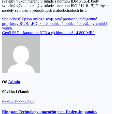
svetelný výkon meraný v súlade s normou IDMS 15.4; biely
svetelný výkon meraný v súlade s normou ISO 21118. 5) Farby a
modely sa môžu v jednotlivých maloobchodoch líšiť.
Navigácia
Spoločnosť Epson uvádza svoje prvé prenosné inteligentné
projektory RGB LED, ktoré ponúkajú pohlcujúce zážitky vnútri i
v
vonku.
článku
Gen5 SSD s kapacitou 8TB a rýchlosťou až 14 800 MB/s
Od
Admin
Súvisiaci článok
Správy
Technológie
Kingston Technology upozorňuje na Design-In pamäte,