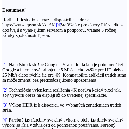
Dostupnosť
Rodina Lifestudio je teraz k dispozícii na adrese
https://www.epson.sk/sk_SK
[4]
￼ Všetky projektory Lifestudio sa
dodávajú s vynikajúcim servisom a podporou, vrátane 5-ročnej
záruky spoločnosti Epson.
[1]
Na prístup k službe Google TV a jej funkciám je potrebný účet
Google a internetové pripojenie 5 Mb/s alebo vyššie pre HD alebo
25 Mb/s alebo rýchlejšie pre 4K. Kompatibilita aplikácií tretích strán
sa môže zmeniť bez predchádzajúceho upozornenia
[2]
Technológia vylepšenia rozlíšenia 4K posúva každý pixel tak,
aby vytvoril obraz na displeji až do uvedenej špecifikácie.
[3]
Výkon HDR je k dispozícii vo vybraných zariadeniach tretích
strán.
[4]
Farebný jas (farebný svetelný výkon) a biely jas (biely svetelný
výkon) sa líšia v závislosti od podmienok používania. Farebný