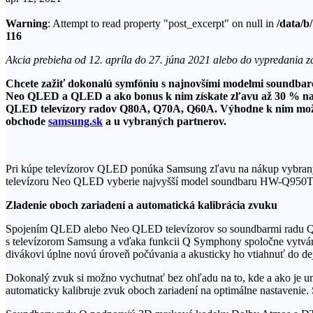
Warning
: Attempt to read property "post_excerpt" on null in
/data/b
116
Akcia prebieha od 12. apríla do 27. júna 2021 alebo do vypredania
Chcete zažiť dokonalú symfóniu s najnovšími modelmi soundbarov
Neo QLED a QLED a ako bonus k nim získate zľavu až 30 % n
QLED televízory radov Q80A, Q70A, Q60A. Výhodne k nim mo
obchode
samsung.sk
a u vybraných partnerov.
Pri kúpe televízorov QLED ponúka Samsung zľavu na nákup vybranýc
televízoru Neo QLED vyberie najvyšší model soundbaru HW-Q950T/E
Zladenie oboch zariadení a automatická kalibrácia zvuku
Spojením QLED alebo Neo QLED televízorov so soundbarmi radu Q vz
s televízorom Samsung a vďaka funkcii Q Symphony spoločne vytváraj
divákovi úplne novú úroveň počúvania a akusticky ho vtiahnuť do de
Dokonalý zvuk si možno vychutnať bez ohľadu na to, kde a ako je um
automaticky kalibruje zvuk oboch zariadení na optimálne nastavenie. 