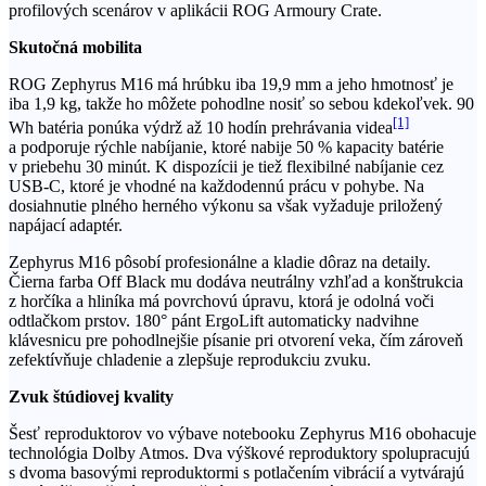
profilových scenárov v aplikácii ROG Armoury Crate.
Skutočná mobilita
ROG Zephyrus M16 má hrúbku iba 19,9 mm a jeho hmotnosť je
iba 1,9 kg, takže ho môžete pohodlne nosiť so sebou kdekoľvek. 90
[1]
Wh batéria ponúka výdrž až 10 hodín prehrávania videa
a podporuje rýchle nabíjanie, ktoré nabije 50 % kapacity batérie
v priebehu 30 minút. K dispozícii je tiež flexibilné nabíjanie cez
USB-C, ktoré je vhodné na každodennú prácu v pohybe. Na
dosiahnutie plného herného výkonu sa však vyžaduje priložený
napájací adaptér.
Zephyrus M16 pôsobí profesionálne a kladie dôraz na detaily.
Čierna farba Off Black mu dodáva neutrálny vzhľad a konštrukcia
z horčíka a hliníka má povrchovú úpravu, ktorá je odolná voči
odtlačkom prstov. 180° pánt ErgoLift automaticky nadvihne
klávesnicu pre pohodlnejšie písanie pri otvorení veka, čím zároveň
zefektívňuje chladenie a zlepšuje reprodukciu zvuku.
Zvuk štúdiovej kvality
Šesť reproduktorov vo výbave notebooku Zephyrus M16 obohacuje
technológia Dolby Atmos. Dva výškové reproduktory spolupracujú
s dvoma basovými reproduktormi s potlačením vibrácií a vytvárajú