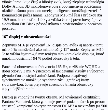
vibrácií produkuje čistý a hlboký zvuk, ktorý zlepšuje technológia
Dolby Atmos. 3D mikrofónové pole s obojsmerným potláčaním
okolitého šumu pomocou umelej inteligencie umožňuje zreteľnú
komunikáciu počas hrania. Zephyrus M16 má šasi s hrúbkou iba
19,9 mm, hmotnosťou 1,9 kg a vďaka čiernej povrchovej úprave
s odtieňom Off Black pôsobí štýlovo a profesionálne v hocakom
prostredí.
16″ displej v ultratenkom šasi
Zephyrus M16 je vybavený 16″ displejom, avšak aj napriek tomu
má o 5 % menšie šasi ako minuloročný 15″ model Zephyrus M15.
Je to vďaka štyrom 4,6 mm tenkým rámikom okolo displeja, ktoré
umožnili dosiahnuť 94 % podiel obrazovky k telu.
Panel má obnovovaciu frekvenciu 165 Hz, rozlíšenie WQHD a
dobu odozvy 3 ms. Výsledkom sú tak detailné vizuály s výbornou
plynulosťou a ostrými animáciami. Podpora adaptívnej
synchronizácie umožňuje synchronizáciu grafickej karty
s obrazovkou, čo sa prejavuje absenciou trhania obrazovky
a plynulejším hraním.
Displej je vhodný na tvorbu obsahu. Má továrenskú certifikáciu
Pantone Validated, ktorá garantuje presné podanie farieb po prvom
spustení, kompletné pokrytie priestoru DCI-P3 a maximálny jas 500