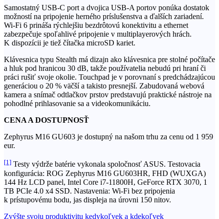
Samostatný USB-C port a dvojica USB-A portov ponúka dostatok
možností na pripojenie herného príslušenstva a ďalších zariadení.
Wi-Fi 6 prináša rýchlejšiu bezdrôtovú konektivitu a ethernet
zabezpečuje spoľahlivé pripojenie v multiplayerových hrách.
K dispozícii je tiež čítačka microSD kariet.
Klávesnica typu Stealth má dizajn ako klávesnica pre stolné počítače
a hluk pod hranicou 30 dB, takže používatelia nebudú pri hraní či
práci rušiť svoje okolie. Touchpad je v porovnaní s predchádzajúcou
generáciou o 20 % väčší a takisto presnejší. Zabudovaná webová
kamera a snímač odtlačkov prstov predstavujú praktické nástroje na
pohodlné prihlasovanie sa a videokomunikáciu.
CENA A DOSTUPNOSŤ
Zephyrus M16 GU603 je dostupný na našom trhu za cenu od 1 959
eur.
[1]
Testy výdrže batérie vykonala spoločnosť ASUS. Testovacia
konfigurácia: ROG Zephyrus M16 GU603HR, FHD (WUXGA)
144 Hz LCD panel, Intel Core i7-11800H, GeForce RTX 3070, 1
TB PCIe 4.0 x4 SSD. Nastavenia: Wi-Fi bez pripojenia
k prístupovému bodu, jas displeja na úrovni 150 nitov.
Navigácia
Zvýšte svoju produktivitu kedykoľvek a kdekoľvek