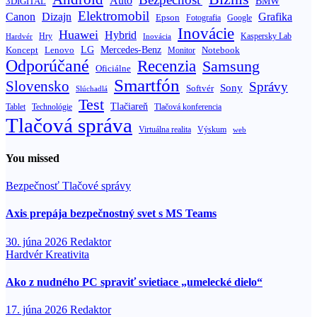
Auto
BMW
3DIGITAL
Elektromobil
Canon
Dizajn
Grafika
Epson
Fotografia
Google
Inovácie
Huawei
Hybrid
Hry
Inovácia
Kaspersky Lab
Hardvér
Koncept
LG
Mercedes-Benz
Lenovo
Notebook
Monitor
Odporúčané
Recenzia
Samsung
Oficiálne
Smartfón
Slovensko
Správy
Sony
Softvér
Slúchadlá
Test
Tlačiareň
Tablet
Technológie
Tlačová konferencia
Tlačová správa
Výskum
Virtuálna realita
web
You missed
Bezpečnosť
Tlačové správy
Axis prepája bezpečnostný svet s MS Teams
30. júna 2026
Redaktor
Hardvér
Kreativita
Ako z nudného PC spraviť svietiace „umelecké dielo“
17. júna 2026
Redaktor