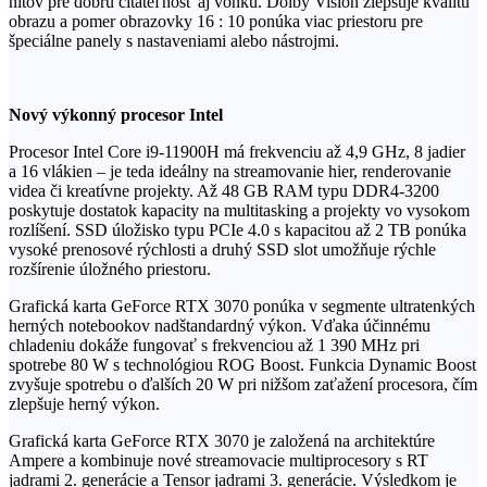
nitov pre dobrú čitateľnosť aj vonku. Dolby Vision zlepšuje kvalitu
obrazu a pomer obrazovky 16 : 10 ponúka viac priestoru pre
špeciálne panely s nastaveniami alebo nástrojmi.
Nový výkonný procesor Intel
Procesor Intel Core i9-11900H má frekvenciu až 4,9 GHz, 8 jadier
a 16 vlákien – je teda ideálny na streamovanie hier, renderovanie
videa či kreatívne projekty. Až 48 GB RAM typu DDR4-3200
poskytuje dostatok kapacity na multitasking a projekty vo vysokom
rozlíšení. SSD úložisko typu PCIe 4.0 s kapacitou až 2 TB ponúka
vysoké prenosové rýchlosti a druhý SSD slot umožňuje rýchle
rozšírenie úložného priestoru.
Grafická karta GeForce RTX 3070 ponúka v segmente ultratenkých
herných notebookov nadštandardný výkon. Vďaka účinnému
chladeniu dokáže fungovať s frekvenciou až 1 390 MHz pri
spotrebe 80 W s technológiou ROG Boost. Funkcia Dynamic Boost
zvyšuje spotrebu o ďalších 20 W pri nižšom zaťažení procesora, čím
zlepšuje herný výkon.
Grafická karta GeForce RTX 3070 je založená na architektúre
Ampere a kombinuje nové streamovacie multiprocesory s RT
jadrami 2. generácie a Tensor jadrami 3. generácie. Výsledkom je