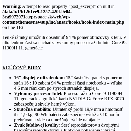
Warning
: Attempt to read property "post_excerpt" on null in
/data/b/1/b1261ee9-1257-420f-9e04-
3ea9972071ea/pcspace.sk/web/wp-
content/themes/newsup/inc/ansar/hooks/hook-index-main.php
on line
116
Tenké rámiky umožnili dosiahnuť 94 % pomer obrazovky k telu. V
ultratenkom šasi sa nachádza výkonný procesor až do Intel Core i9-
11900H 11. generácie
KĽÚČOVÉ BODY
16″ displej v ultratenkom 15″ šasi:
16″ panel s pomerom
strán 16 : 10 zaberá 94 % prednej časti notebooku – vďaka
4,6 mm rámikom po štyroch stranách displeja.
Výkonný procesor Intel:
Procesor až do Core i9-11900H
11. generácie a grafická karta NVIDIA GeForce RTX 3070
zabezpečujú skvelý herný výkon.
Skutočná mobilita:
Ultratenký profil 19,9 mm a hmotnosť
iba 1,9 kg. 90 Wh batéria zabezpečuje výdrž až 10 hodín
prehrávania videa a umožňuje rýchle nabíjanie.
Zvuk štúdiovej kvality:
Šesť reproduktorov s dvojitými
basovými reproduktormi a funkciou potlačenia vibrácií