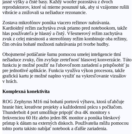
jasné výšky a čisté basy. Každý woofer pozostáva z dvoch
reproduktorov, ktoré sú mierne posunuté tak, aby si vzájomne rušili
vibrácie a znižovali sa nežiaduce rezonancie.
Zostava mikrofónov ponúka viacero režimov nahrávania.
Kardioidný režim zachytáva zvuk priamo pred notebookom, takže
hlas používateľa je hlasný a čistý. Všesmerový režim zachytáva
zvuk z celej miestnosti a stereofónny režim kombinuje oba režimy,
čím otvára bohaté možnosti nahrávania pri tvorbe hudby.
Obojsmerné potláčanie šumu pomocou umelej inteligencie tlmí
nežiaduce zvuky, čím zvyšuje zreteľnosť hlasovej konverzácie. Túto
funkciu je možné použiť na ľubovoľnom zariadení a prispôsobiť ju
pre jednotlivé aplikácie. Funkcia využíva výkon procesora, takže
grafickú kartu je možné naplno využiť na vykresľovanie vizuálov
v hrách.
Komplexná konektivita
ROG Zephyrus M16 má bohatú portovú výbavu, ktorá uľahčuje
hranie hier, kreatívne projekty a každodennú prácu s počítačom.
Thunderbolt 4 port umožňuje pripojiť dva 4K monitory s
frekvenciou 60 Hz alebo jeden 8K monitor a ponúka bleskový
prístup k dátam na externých diskoch. Používatelia môžu pomocou
tohto portu takisto nabíjať notebook a ďalšie zariadenia.