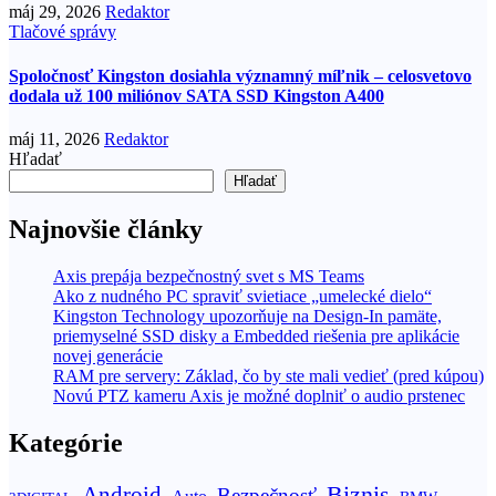
máj 29, 2026
Redaktor
Tlačové správy
Spoločnosť Kingston dosiahla významný míľnik – celosvetovo
dodala už 100 miliónov SATA SSD Kingston A400
máj 11, 2026
Redaktor
Hľadať
Hľadať
Najnovšie články
Axis prepája bezpečnostný svet s MS Teams
Ako z nudného PC spraviť svietiace „umelecké dielo“
Kingston Technology upozorňuje na Design-In pamäte,
priemyselné SSD disky a Embedded riešenia pre aplikácie
novej generácie
RAM pre servery: Základ, čo by ste mali vedieť (pred kúpou)
Novú PTZ kameru Axis je možné doplniť o audio prstenec
Kategórie
Biznis
Android
Bezpečnosť