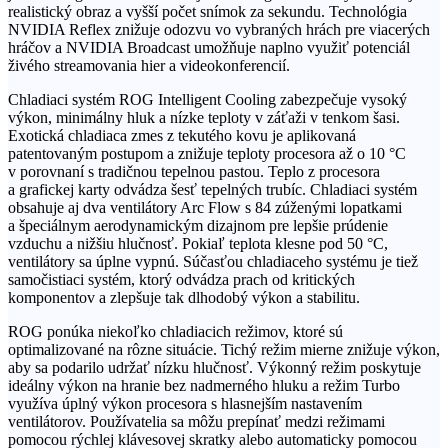
realistický obraz a vyšší počet snímok za sekundu. Technológia
NVIDIA Reflex znižuje odozvu vo vybraných hrách pre viacerých
hráčov a NVIDIA Broadcast umožňuje naplno využiť potenciál
živého streamovania hier a videokonferencií.
Chladiaci systém ROG Intelligent Cooling zabezpečuje vysoký
výkon, minimálny hluk a nízke teploty v záťaži v tenkom šasi.
Exotická chladiaca zmes z tekutého kovu je aplikovaná
patentovaným postupom a znižuje teploty procesora až o 10 °C
v porovnaní s tradičnou tepelnou pastou. Teplo z procesora
a grafickej karty odvádza šesť tepelných trubíc. Chladiaci systém
obsahuje aj dva ventilátory Arc Flow s 84 zúženými lopatkami
a špeciálnym aerodynamickým dizajnom pre lepšie prúdenie
vzduchu a nižšiu hlučnosť. Pokiaľ teplota klesne pod 50 °C,
ventilátory sa úplne vypnú. Súčasťou chladiaceho systému je tiež
samočistiaci systém, ktorý odvádza prach od kritických
komponentov a zlepšuje tak dlhodobý výkon a stabilitu.
ROG ponúka niekoľko chladiacich režimov, ktoré sú
optimalizované na rôzne situácie. Tichý režim mierne znižuje výkon,
aby sa podarilo udržať nízku hlučnosť. Výkonný režim poskytuje
ideálny výkon na hranie bez nadmerného hluku a režim Turbo
využíva úplný výkon procesora s hlasnejším nastavením
ventilátorov. Používatelia sa môžu prepínať medzi režimami
pomocou rýchlej klávesovej skratky alebo automaticky pomocou