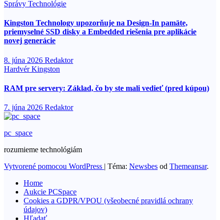
Správy
Technológie
Kingston Technology upozorňuje na Design-In pamäte,
priemyselné SSD disky a Embedded riešenia pre aplikácie
novej generácie
8. júna 2026
Redaktor
Hardvér
Kingston
RAM pre servery: Základ, čo by ste mali vedieť (pred kúpou)
7. júna 2026
Redaktor
pc_space
rozumieme technológiám
Vytvorené pomocou WordPress
|
Téma:
Newsbes
od
Themeansar
.
Home
Aukcie PCSpace
Cookies a GDPR/VPOU (všeobecné pravidlá ochrany
údajov)
Hľadať