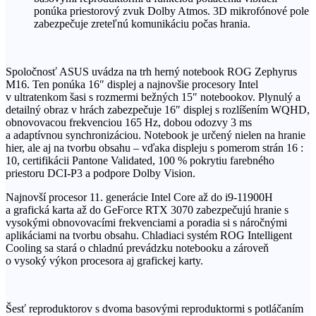
ponúka priestorový zvuk Dolby Atmos. 3D mikrofónové pole
zabezpečuje zreteľnú komunikáciu počas hrania.
Spoločnosť ASUS uvádza na trh herný notebook ROG Zephyrus
M16. Ten ponúka 16″ displej a najnovšie procesory Intel
v ultratenkom šasi s rozmermi bežných 15″ notebookov. Plynulý a
detailný obraz v hrách zabezpečuje 16″ displej s rozlíšením WQHD,
obnovovacou frekvenciou 165 Hz, dobou odozvy 3 ms
a adaptívnou synchronizáciou. Notebook je určený nielen na hranie
hier, ale aj na tvorbu obsahu – vďaka displeju s pomerom strán 16 :
10, certifikácii Pantone Validated, 100 % pokrytiu farebného
priestoru DCI-P3 a podpore Dolby Vision.
Najnovší procesor 11. generácie Intel Core až do i9-11900H
a grafická karta až do GeForce RTX 3070 zabezpečujú hranie s
vysokými obnovovacími frekvenciami a poradia si s náročnými
aplikáciami na tvorbu obsahu. Chladiaci systém ROG Intelligent
Cooling sa stará o chladnú prevádzku notebooku a zároveň
o vysoký výkon procesora aj grafickej karty.
Šesť reproduktorov s dvoma basovými reproduktormi s potláčaním