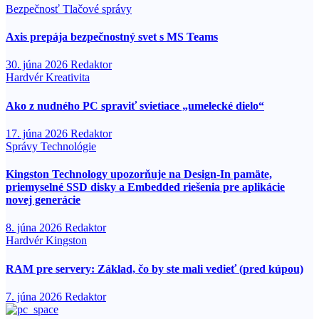
Bezpečnosť
Tlačové správy
Axis prepája bezpečnostný svet s MS Teams
30. júna 2026
Redaktor
Hardvér
Kreativita
Ako z nudného PC spraviť svietiace „umelecké dielo“
17. júna 2026
Redaktor
Správy
Technológie
Kingston Technology upozorňuje na Design-In pamäte,
priemyselné SSD disky a Embedded riešenia pre aplikácie
novej generácie
8. júna 2026
Redaktor
Hardvér
Kingston
RAM pre servery: Základ, čo by ste mali vedieť (pred kúpou)
7. júna 2026
Redaktor