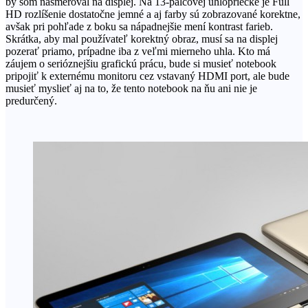
by som nasmeroval na displej. Na 13-palcovej uhlopriečke je Full
HD rozlíšenie dostatočne jemné a aj farby sú zobrazované korektne,
avšak pri pohľade z boku sa nápadnejšie mení kontrast farieb.
Skrátka, aby mal používateľ korektný obraz, musí sa na displej
pozerať priamo, prípadne iba z veľmi mierneho uhla. Kto má
záujem o serióznejšiu grafickú prácu, bude si musieť notebook
pripojiť k externému monitoru cez vstavaný HDMI port, ale bude
musieť myslieť aj na to, že tento notebook na ňu ani nie je
predurčený.