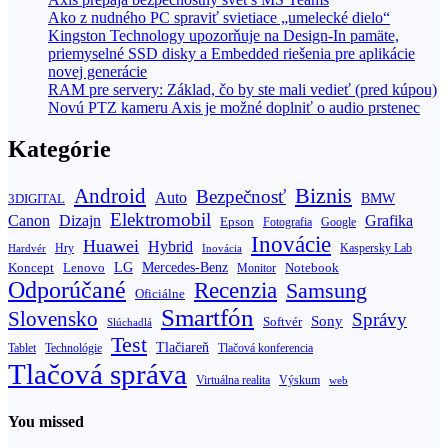
Ako z nudného PC spraviť svietiace „umelecké dielo“
Kingston Technology upozorňuje na Design-In pamäte,
priemyselné SSD disky a Embedded riešenia pre aplikácie
novej generácie
RAM pre servery: Základ, čo by ste mali vedieť (pred kúpou)
Novú PTZ kameru Axis je možné doplniť o audio prstenec
Kategórie
Biznis
Android
Bezpečnosť
Auto
BMW
3DIGITAL
Elektromobil
Canon
Dizajn
Grafika
Epson
Fotografia
Google
Inovácie
Huawei
Hybrid
Hry
Inovácia
Kaspersky Lab
Hardvér
Koncept
LG
Mercedes-Benz
Lenovo
Notebook
Monitor
Odporúčané
Recenzia
Samsung
Oficiálne
Smartfón
Slovensko
Správy
Sony
Softvér
Slúchadlá
Test
Tlačiareň
Tablet
Technológie
Tlačová konferencia
Tlačová správa
Výskum
Virtuálna realita
web
You missed