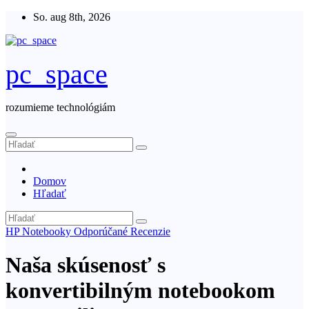
Skip
So. aug 8th, 2026
to
content
pc_space
rozumieme technológiám
Domov
Hľadať
HP
Notebooky
Odporúčané
Recenzie
Naša skúsenosť s
konvertibilným notebookom