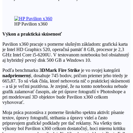
HP Pavilion x360
Výkon a praktická skúsenosť
Pavilion x360 pracuje s pomerne slušným základom: grafická karta
je Intel HD Graphics 520, operačná pamäť 8 GB, procesor je 2,3
GHz Intel Core i5-6200U. V testovanom notebooku bol obsiahnutý
aj hybridný pevný disk 500 GB a Windows 10.
Podľa benchmarku
3DMark Fire Strike
je vo svojej kategórii
nadpriemerný
, dosahuje 745 bodov, pričom priemer jeho triedy je
665,87. To sú však čísla, ktoré nehovoria nič o praktickej skúsenosti
– a tá je veľmi pozitívna. Je zrejmé, že na tomto notebooku nebude
grafik zalamovať časopis, ale pri úprave fotografií v Photoshope a
pri modelovaní 3D objektov bude Pavilion x360 celkom
vyhovovať.
Moja práca pozostáva z pomerne širokého spektra aktivít: písanie
textov, úpravy fotografií, strihania a úpravy videí a často
pripravujem grafické podklady pre tlač reklamy. Na všetky tieto
výkony bol Pavilion x360 celkom dostatočný, hoci miernu kritiku