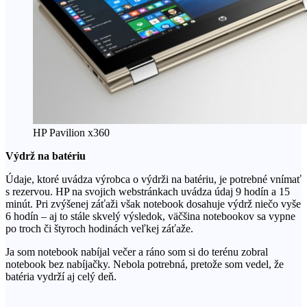
HP Pavilion x360
Výdrž na batériu
Údaje, ktoré uvádza výrobca o výdrži na batériu, je potrebné vnímať
s rezervou. HP na svojich webstránkach uvádza údaj 9 hodín a 15
minút. Pri zvýšenej záťaži však notebook dosahuje výdrž niečo vyše
6 hodín – aj to stále skvelý výsledok, väčšina notebookov sa vypne
po troch či štyroch hodinách veľkej záťaže.
Ja som notebook nabíjal večer a ráno som si do terénu zobral
notebook bez nabíjačky. Nebola potrebná, pretože som vedel, že
batéria vydrží aj celý deň.