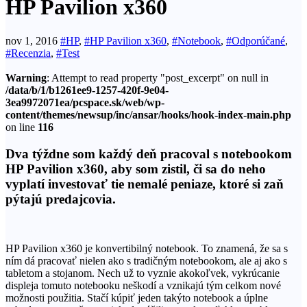
HP Pavilion x360
nov 1, 2016
#HP
,
#HP Pavilion x360
,
#Notebook
,
#Odporúčané
,
#Recenzia
,
#Test
Warning
: Attempt to read property "post_excerpt" on null in
/data/b/1/b1261ee9-1257-420f-9e04-
3ea9972071ea/pcspace.sk/web/wp-
content/themes/newsup/inc/ansar/hooks/hook-index-main.php
on line
116
Dva týždne som každý deň pracoval s notebookom
HP Pavilion x360, aby som zistil, či sa do neho
vyplatí investovať tie nemalé peniaze, ktoré si zaň
pýtajú predajcovia.
HP Pavilion x360 je konvertibilný notebook. To znamená, že sa s
ním dá pracovať nielen ako s tradičným notebookom, ale aj ako s
tabletom a stojanom. Nech už to vyznie akokoľvek, vykrúcanie
displeja tomuto notebooku neškodí a vznikajú tým celkom nové
možnosti použitia. Stačí kúpiť jeden takýto notebook a úplne