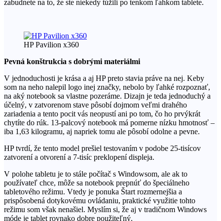
zabudnete na to, že ste niekedy túžili po tenkom ľahkom tablete.
HP Pavilion x360
Pevná konštrukcia s dobrými materiálmi
V jednoduchosti je krása a aj HP preto stavia práve na nej. Keby
som na neho nalepil logo inej značky, nebolo by ľahké rozpoznať,
na aký notebook sa vlastne pozeráme. Dizajn je teda jednoduchý a
účelný, v zatvorenom stave pôsobí dojmom veľmi drahého
zariadenia a tento pocit vás neopustí ani po tom, čo ho prvýkrát
chytíte do rúk. 13-palcový notebook má pomerne nízku hmotnosť –
iba 1,63 kilogramu, aj napriek tomu ale pôsobí odolne a pevne.
HP tvrdí, že tento model prešiel testovaním v podobe 25-tisícov
zatvorení a otvorení a 7-tisíc preklopení displeja.
V polohe tabletu je to stále počítač s Windowsom, ale ak to
používateľ chce, môže sa notebook prepnúť do špeciálneho
tabletového režimu. Vtedy je ponuka Štart rozmernejšia a
prispôsobená dotykovému ovládaniu, praktické využitie tohto
režimu som však nenašiel. Myslím si, že aj v tradičnom Windows
móde je tablet rovnako dobre použiteľný.