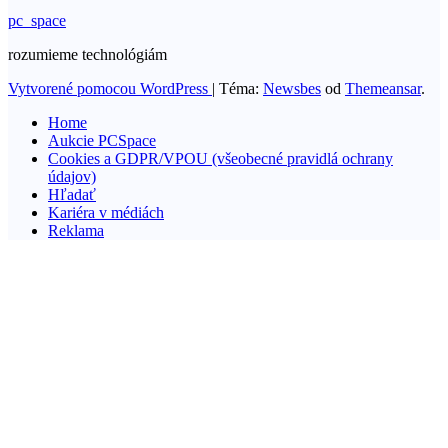
pc_space
rozumieme technológiám
Vytvorené pomocou WordPress
|
Téma:
Newsbes
od
Themeansar
.
Home
Aukcie PCSpace
Cookies a GDPR/VPOU (všeobecné pravidlá ochrany
údajov)
Hľadať
Kariéra v médiách
Reklama