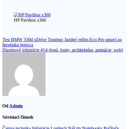
HP Pavilion x360
Navigácia
Test BMW 330d xDrive Touring: Jazdný režim Eco Pro spraví zo
športiaku lenivca
v
Dizajnové inšpirácie #14 (logá, fonty, architektúra, animácie, web)
článku
Od
Admin
Súvisiaci článok
Čierna technika
Inšpirácie
Logitech
Náš tip
Notebooky
Počítače