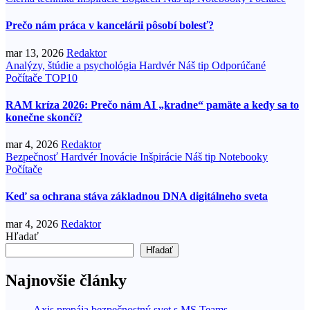
Prečo nám práca v kancelárii pôsobí bolesť?
mar 13, 2026
Redaktor
Analýzy, štúdie a psychológia
Hardvér
Náš tip
Odporúčané
Počítače
TOP10
RAM kríza 2026: Prečo nám AI „kradne“ pamäte a kedy sa to
konečne skončí?
mar 4, 2026
Redaktor
Bezpečnosť
Hardvér
Inovácie
Inšpirácie
Náš tip
Notebooky
Počítače
Keď sa ochrana stáva základnou DNA digitálneho sveta
mar 4, 2026
Redaktor
Hľadať
Hľadať
Najnovšie články
Axis prepája bezpečnostný svet s MS Teams