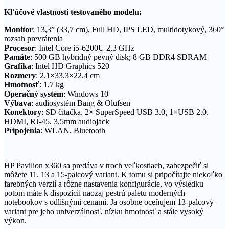
Kľúčové vlastnosti testovaného modelu:
Monitor
: 13,3” (33,7 cm), Full HD, IPS LED, multidotykový, 360°
rozsah prevrátenia
Procesor
: Intel Core i5-6200U 2,3 GHz
Pamäte
: 500 GB hybridný pevný disk; 8 GB DDR4 SDRAM
Grafika
: Intel HD Graphics 520
Rozmery
: 2,1×33,3×22,4 cm
Hmotnosť
: 1,7 kg
Operačný systém
: Windows 10
Výbava
: audiosystém Bang & Olufsen
Konektory
: SD čítačka, 2× SuperSpeed USB 3.0, 1×USB 2.0,
HDMI, RJ-45, 3,5mm audiojack
Pripojenia
: WLAN, Bluetooth
HP Pavilion x360 sa predáva v troch veľkostiach, zabezpečiť si
môžete 11, 13 a 15-palcový variant. K tomu si pripočítajte niekoľko
farebných verzií a rôzne nastavenia konfigurácie, vo výsledku
potom máte k dispozícii naozaj pestrú paletu moderných
notebookov s odlišnými cenami. Ja osobne oceňujem 13-palcový
variant pre jeho univerzálnosť, nízku hmotnosť a stále vysoký
výkon.