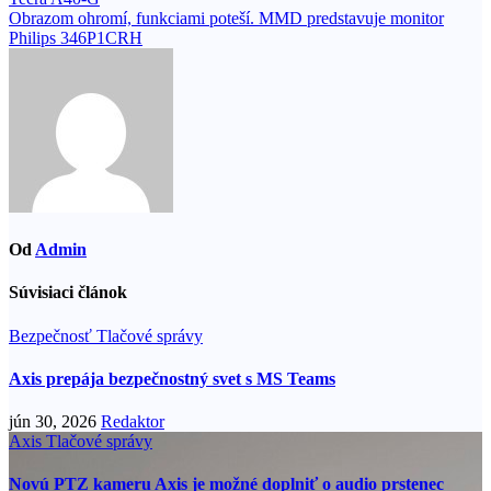
v
Obrazom ohromí, funkciami poteší. MMD predstavuje monitor
článku
Philips 346P1CRH
Od
Admin
Súvisiaci článok
Bezpečnosť
Tlačové správy
Axis prepája bezpečnostný svet s MS Teams
jún 30, 2026
Redaktor
Axis
Tlačové správy
Novú PTZ kameru Axis je možné doplniť o audio prstenec