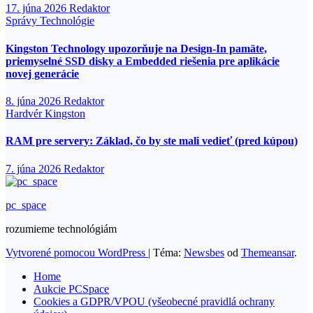
17. júna 2026
Redaktor
Správy
Technológie
Kingston Technology upozorňuje na Design-In pamäte,
priemyselné SSD disky a Embedded riešenia pre aplikácie
novej generácie
8. júna 2026
Redaktor
Hardvér
Kingston
RAM pre servery: Základ, čo by ste mali vedieť (pred kúpou)
7. júna 2026
Redaktor
pc_space
rozumieme technológiám
Vytvorené pomocou WordPress
|
Téma:
Newsbes
od
Themeansar
.
Home
Aukcie PCSpace
Cookies a GDPR/VPOU (všeobecné pravidlá ochrany