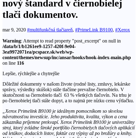
nový štandard v čiernobielej
tlači dokumentov.
mar 9, 2020
#multifunkčná tlačiareň
,
#PrimeLink B9100
,
#Xerox
Warning
: Attempt to read property "post_excerpt" on null in
/data/b/1/b1261ee9-1257-420f-9e04-
3ea9972071ea/pcspace.sk/web/wp-
content/themes/newsup/inc/ansar/hooks/hook-index-main.php
on line
116
Lepšie, rýchlejšie a chytrejšie
Dôležité dokumenty v našom živote (rodné listy, zmluvy, lekárske
správy, výsledky skúšok) stále tlačíme prevažne čiernobielo. V
skutočnosti sa čiernobielo tlačí 63 % všetkých tlačovín. Na trhu je
po čiernobielej tlači stále dopyt, a to najmä pre nízku cenu výtlačku.
„
Xerox Primelink B9100 je ideálnym pomocníkom so skvelou
návratnosťou investície. Jeho produktivita, kvalita, výkon a cena
zákazníka príjemne prekvapí. Xerox Primelink B9100 je univerzálny
stroj, ktorý zvládne širok
é portf
ó
lio čiernobielych tlačových aplikácií
od letákov, dodacích listov, faktúr cez výpisy až po brožúry a knihy.