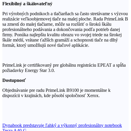
Flexibilný a škálovateľný
Pri výrobných podnikoch a tlačiarňach sa často stretávame s výzvou
realizácie veľkoobjemovej tlače na malej ploche. Rada PrimeLink B
sa zmestí do malej ​​tlačiarne, môže sa rozšíriť o širokú škálu
profesionálneho podávania a dokončovania podľa potrieb danej
firmy. Ponúka najlepšiu kvalitu obrazu vo svojej triede na širokej
škále médií, vrátane ťažších gramáží a schopnosti tlače na dlhý
formát, ktorý umožňujú nové tlačové aplikácie.
PrimeLink je certifikovaný pre globálnu registráciu EPEAT a spĺňa
požiadavky Energy Star 3.0.
Dostupnosť
Objednávanie pre radu PrimeLink B9100 je momentálne k
dispozícii v krajinách, kde pôsobí spoločnosť Xerox.
Navigácia
Dynabook predstavuje ľahký a výkonný profesionálny notebook
Tecra A40-G