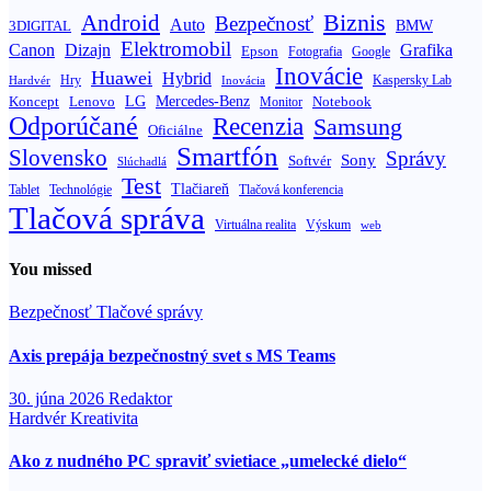
Biznis
Android
Bezpečnosť
Auto
BMW
3DIGITAL
Elektromobil
Canon
Dizajn
Grafika
Epson
Fotografia
Google
Inovácie
Huawei
Hybrid
Hry
Inovácia
Kaspersky Lab
Hardvér
Koncept
LG
Mercedes-Benz
Lenovo
Notebook
Monitor
Odporúčané
Recenzia
Samsung
Oficiálne
Smartfón
Slovensko
Správy
Sony
Softvér
Slúchadlá
Test
Tlačiareň
Tablet
Technológie
Tlačová konferencia
Tlačová správa
Výskum
Virtuálna realita
web
You missed
Bezpečnosť
Tlačové správy
Axis prepája bezpečnostný svet s MS Teams
30. júna 2026
Redaktor
Hardvér
Kreativita
Ako z nudného PC spraviť svietiace „umelecké dielo“