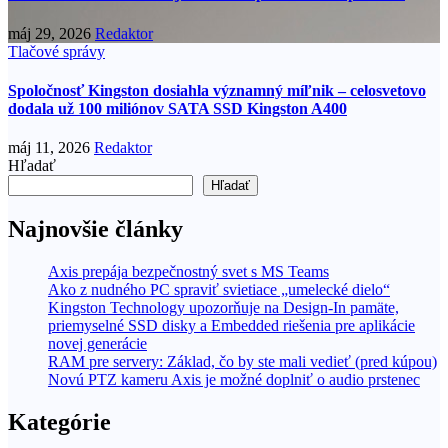
máj 29, 2026
Redaktor
Tlačové správy
Spoločnosť Kingston dosiahla významný míľnik – celosvetovo
dodala už 100 miliónov SATA SSD Kingston A400
máj 11, 2026
Redaktor
Hľadať
Hľadať
Najnovšie články
Axis prepája bezpečnostný svet s MS Teams
Ako z nudného PC spraviť svietiace „umelecké dielo“
Kingston Technology upozorňuje na Design-In pamäte,
priemyselné SSD disky a Embedded riešenia pre aplikácie
novej generácie
RAM pre servery: Základ, čo by ste mali vedieť (pred kúpou)
Novú PTZ kameru Axis je možné doplniť o audio prstenec
Kategórie