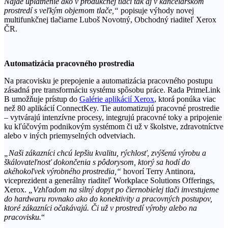
Nájde uplatnenie ako v produkčnej tlači tak aj v kancelárskom
prostredí s veľkým objemom tlače,
“
popisuje výhody novej
multifunkčnej tlačiarne Luboš Novotný, Obchodný riaditeľ Xerox
ČR.
Automatizácia pracovného prostredia
Na pracovisku je prepojenie a automatizácia pracovného postupu
zásadná pre transformáciu systému spôsobu práce. Rada PrimeLink
B umožňuje prístup do
Gal
é
rie aplikácií
Xerox
, ktorá ponúka viac
než 80 aplikácií ConnectKey. Tie automatizujú pracovné prostredie
– vytvárajú intenzívne procesy, integrujú pracovné toky a pripojenie
ku kľúčovým podnikovým systémom či už v školstve, zdravotníctve
alebo v iných priemyselných odvetviach.
„Naši zákazníci chcú lepšiu kvalitu, rý
chlosť, zvýšenú výrobu a
škálovateľnosť dokončenia s pôdorysom, ktorý sa hodí do
ak
éhokoľvek výrobn
ého prostredia,
“
hovorí Terry Antinora,
viceprezident a generálny riaditeľ Workplace Solutions Offerings,
Xerox.
„Vzhľadom na silný dopyt po čiernobielej tlači investujeme
do hardwaru rovnako ako do konektivity a pracovných postupov,
ktor
é zákazníci očakávajú. Či už v prostredí výroby alebo na
pracovisku.
“