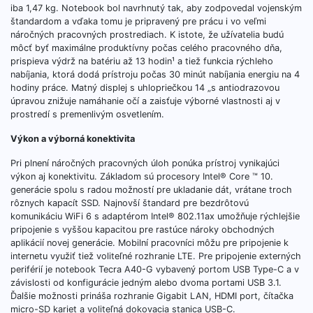
iba 1,47 kg. Notebook bol navrhnutý tak, aby zodpovedal vojenským
štandardom a vďaka tomu je pripravený pre prácu i vo veľmi
náročných pracovných prostrediach. K istote, že užívatelia budú
môcť byť maximálne produktívny počas celého pracovného dňa,
prispieva výdrž na batériu až 13 hodin¹ a tiež funkcia rýchleho
nabíjania, ktorá dodá prístroju počas 30 minút nabíjania energiu na 4
hodiny práce. Matný displej s uhlopriečkou 14 „s antiodrazovou
úpravou znižuje namáhanie očí a zaisťuje výborné vlastnosti aj v
prostredí s premenlivým osvetlením.
Výkon a výborná konektivita
Pri plnení náročných pracovných úloh ponúka prístroj vynikajúci
výkon aj konektivitu. Základom sú procesory Intel® Core ™ 10.
generácie spolu s radou možností pre ukladanie dát, vrátane troch
rôznych kapacít SSD. Najnovší štandard pre bezdrôtovú
komunikáciu WiFi 6 s adaptérom Intel® 802.11ax umožňuje rýchlejšie
pripojenie s vyššou kapacitou pre rastúce nároky obchodných
aplikácií novej generácie. Mobilní pracovníci môžu pre pripojenie k
internetu využiť tiež voliteľné rozhranie LTE. Pre pripojenie externých
periférií je notebook Tecra A40-G vybavený portom USB Type-C a v
závislosti od konfigurácie jedným alebo dvoma portami USB 3.1.
Ďalšie možnosti prináša rozhranie Gigabit LAN, HDMI port, čítačka
micro-SD kariet a voliteľná dokovacia stanica USB-C.