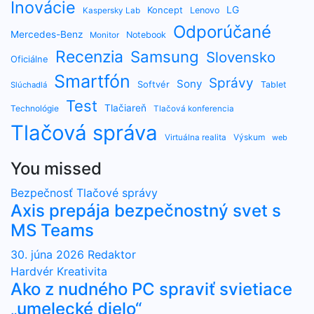
Inovácie
LG
Koncept
Lenovo
Kaspersky Lab
Odporúčané
Mercedes-Benz
Notebook
Monitor
Recenzia
Samsung
Slovensko
Oficiálne
Smartfón
Správy
Sony
Softvér
Tablet
Slúchadlá
Test
Tlačiareň
Technológie
Tlačová konferencia
Tlačová správa
Výskum
Virtuálna realita
web
You missed
Bezpečnosť
Tlačové správy
Axis prepája bezpečnostný svet s
MS Teams
30. júna 2026
Redaktor
Hardvér
Kreativita
Ako z nudného PC spraviť svietiace
„umelecké dielo“