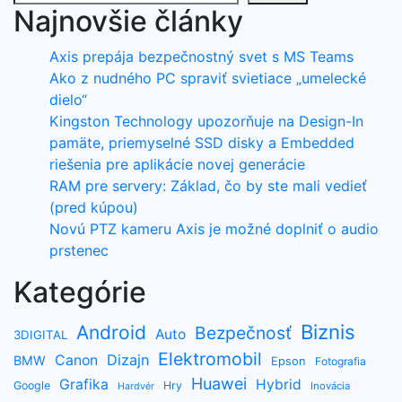
Najnovšie články
Axis prepája bezpečnostný svet s MS Teams
Ako z nudného PC spraviť svietiace „umelecké
dielo“
Kingston Technology upozorňuje na Design-In
pamäte, priemyselné SSD disky a Embedded
riešenia pre aplikácie novej generácie
RAM pre servery: Základ, čo by ste mali vedieť
(pred kúpou)
Novú PTZ kameru Axis je možné doplniť o audio
prstenec
Kategórie
Biznis
Android
Bezpečnosť
Auto
3DIGITAL
Elektromobil
Dizajn
Canon
BMW
Epson
Fotografia
Huawei
Grafika
Hybrid
Google
Hry
Inovácia
Hardvér