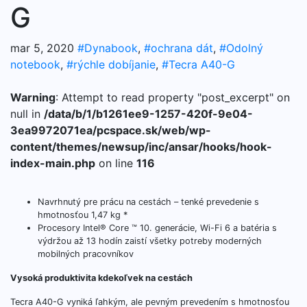
G
mar 5, 2020
#Dynabook
,
#ochrana dát
,
#Odolný
notebook
,
#rýchle dobíjanie
,
#Tecra A40-G
Warning
: Attempt to read property "post_excerpt" on
null in
/data/b/1/b1261ee9-1257-420f-9e04-
3ea9972071ea/pcspace.sk/web/wp-
content/themes/newsup/inc/ansar/hooks/hook-
index-main.php
on line
116
Navrhnutý pre prácu na cestách – tenké prevedenie s
hmotnosťou 1,47 kg *
Procesory Intel® Core ™ 10. generácie, Wi-Fi 6 a batéria s
výdržou až 13 hodín zaistí všetky potreby moderných
mobilných pracovníkov
Vysoká produktivita kdekoľvek na cestách
Tecra A40-G vyniká ľahkým, ale pevným prevedením s hmotnosťou