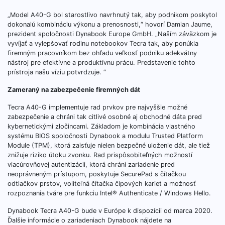
„Model A40-G bol starostlivo navrhnutý tak, aby podnikom poskytol
dokonalú kombináciu výkonu a prenosnosti,“ hovorí Damian Jaume,
prezident spoločnosti Dynabook Europe GmbH. „Naším záväzkom je
vyvíjať a vylepšovať rodinu notebookov Tecra tak, aby ponúkla
firemným pracovníkom bez ohľadu veľkosť podniku adekvátny
nástroj pre efektívne a produktívnu prácu. Predstavenie tohto
prístroja našu víziu potvrdzuje. “
Zameraný na zabezpečenie firemných dát
Tecra A40-G implementuje rad prvkov pre najvyššie možné
zabezpečenie a chráni tak citlivé osobné aj obchodné dáta pred
kybernetickými zločincami. Základom je kombinácia vlastného
systému BIOS spoločnosti Dynabook a modulu Trusted Platform
Module (TPM), ktorá zaisťuje nielen bezpečné uloženie dát, ale tiež
znižuje riziko útoku zvonku. Rad prispôsobiteľných možností
viacúrovňovej autentizácii, ktorá chráni zariadenie pred
neoprávneným prístupom, poskytuje SecurePad s čítačkou
odtlačkov prstov, voliteľná čítačka čipových kariet a možnosť
rozpoznania tváre pre funkciu Intel® Authenticate / Windows Hello.
Dynabook Tecra A40-G bude v Európe k dispozícii od marca 2020.
Ďalšie informácie o zariadeniach Dynabook nájdete na