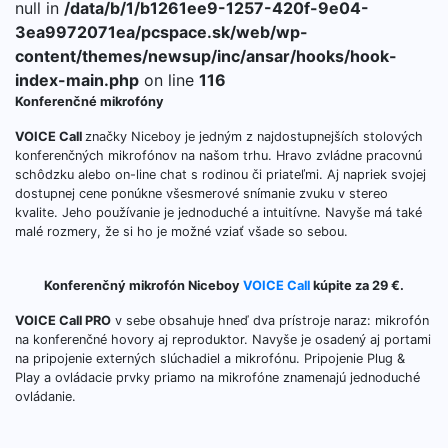
null in
/data/b/1/b1261ee9-1257-420f-9e04-
3ea9972071ea/pcspace.sk/web/wp-
content/themes/newsup/inc/ansar/hooks/hook-
index-main.php
on line
116
Konferenčné mikrofóny
VOICE Call
značky Niceboy je jedným z najdostupnejších stolových
konferenčných mikrofónov na našom trhu. Hravo zvládne pracovnú
schôdzku alebo on-line chat s rodinou či priateľmi. Aj napriek svojej
dostupnej cene ponúkne všesmerové snímanie zvuku v stereo
kvalite. Jeho používanie je jednoduché a intuitívne. Navyše má také
malé rozmery, že si ho je možné vziať všade so sebou.
Konferenčný mikrofón Niceboy
VOICE Call
kúpite za 29 €.
VOICE Call PRO
v sebe obsahuje hneď dva prístroje naraz: mikrofón
na konferenčné hovory aj reproduktor. Navyše je osadený aj portami
na pripojenie externých slúchadiel a mikrofónu. Pripojenie Plug &
Play a ovládacie prvky priamo na mikrofóne znamenajú jednoduché
ovládanie.