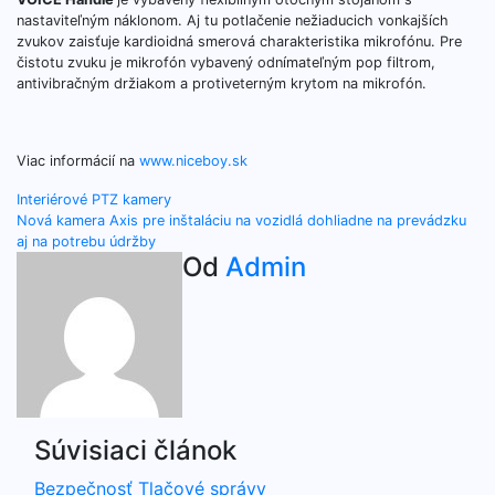
nastaviteľným náklonom. Aj tu potlačenie nežiaducich vonkajších
zvukov zaisťuje kardioidná smerová charakteristika mikrofónu. Pre
čistotu zvuku je mikrofón vybavený odnímateľným pop filtrom,
antivibračným držiakom a protiveterným krytom na mikrofón.
Viac informácií na
www.niceboy.sk
Navigácia
Interiérové ​​PTZ kamery
Nová kamera Axis pre inštaláciu na vozidlá dohliadne na prevádzku
v
aj na potrebu údržby
Od
Admin
článku
Súvisiaci článok
Bezpečnosť
Tlačové správy