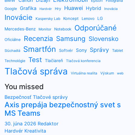
Dizajn
Canon
BMW
Epson
Fotografia
Huawei
Grafika
Hybrid
Google
Hry
Inovácia
Hardvér
Inovácie
LG
Koncept
Lenovo
Kaspersky Lab
Odporúčané
Mercedes-Benz
Notebook
Monitor
Recenzia
Samsung
Slovensko
Oficiálne
Smartfón
Správy
Sony
Softvér
Tablet
Slúchadlá
Test
Tlačiareň
Technológie
Tlačová konferencia
Tlačová správa
Výskum
Virtuálna realita
web
You missed
Bezpečnosť
Tlačové správy
Axis prepája bezpečnostný svet s
MS Teams
30. júna 2026
Redaktor
Hardvér
Kreativita