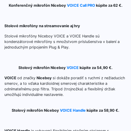
Konferenčný mikrofón Niceboy
VOICE Call PRO
kúpite za 62 €.
Stolové mikrofóny na streamovanie aj hry
Stolové mikrofóny Niceboy VOICE a VOICE Handle sú
kondenzátorové mikrofóny s množstvom príslušenstva v balení a
jednoduchým pripojením Plug & Play.
Stolový mikrofón Niceboy
VOICE
kúpite za 54,90 €.
VOICE
od značky
Niceboy
si dokáže poradiť s ruchmi z nežiaducich
smerov, a to vďaka kardioidnej smerovej charakteristike a
odnímateľnému pop filtra. Tripod (trojnožka) a flexibilný držiak
umožňujú individuálne nastavenie.
Stolový mikrofón Niceboy
VOICE Handle
kúpite za 58,90 €.
VOICE Handle
je vybavený flexibilným otočným stojanom s