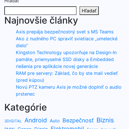
Hľadať
Hľadať
Najnovšie články
Axis prepája bezpečnostný svet s MS Teams
Ako z nudného PC spraviť svietiace „umelecké
dielo“
Kingston Technology upozorňuje na Design-In
pamäte, priemyselné SSD disky a Embedded
riešenia pre aplikácie novej generácie
RAM pre servery: Základ, čo by ste mali vedieť
(pred kúpou)
Novú PTZ kameru Axis je možné doplniť o audio
prstenec
Kategórie
Biznis
Android
Bezpečnosť
Auto
3DIGITAL
Elektromobil