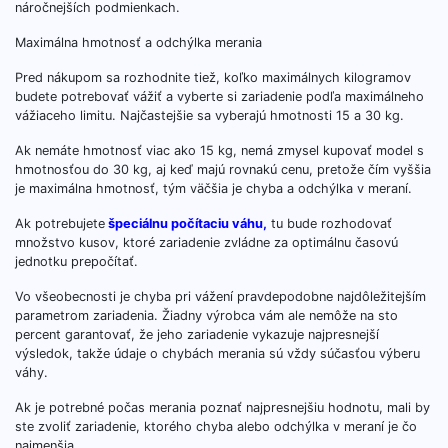
náročnejších podmienkach.
Maximálna hmotnosť a odchýlka merania
Pred nákupom sa rozhodnite tiež, koľko maximálnych kilogramov
budete potrebovať vážiť a vyberte si zariadenie podľa maximálneho
vážiaceho limitu. Najčastejšie sa vyberajú hmotnosti 15 a 30 kg.
Ak nemáte hmotnosť viac ako 15 kg, nemá zmysel kupovať model s
hmotnosťou do 30 kg, aj keď majú rovnakú cenu, pretože čím vyššia
je maximálna hmotnosť, tým väčšia je chyba a odchýlka v meraní.
Ak potrebujete
špeciálnu počítaciu váhu
,
tu bude rozhodovať
množstvo kusov, ktoré zariadenie zvládne za optimálnu časovú
jednotku prepočítať.
Vo všeobecnosti je chyba pri vážení pravdepodobne najdôležitejším
parametrom zariadenia. Žiadny výrobca vám ale nemôže na sto
percent garantovať, že jeho zariadenie vykazuje najpresnejší
výsledok, takže údaje o chybách merania sú vždy súčasťou výberu
váhy.
Ak je potrebné počas merania poznať najpresnejšiu hodnotu, mali by
ste zvoliť zariadenie, ktorého chyba alebo odchýlka v meraní je čo
najmenšia.