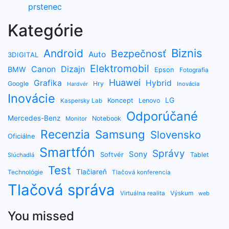
prstenec
Kategórie
Biznis
Android
Bezpečnosť
Auto
3DIGITAL
Elektromobil
Dizajn
Canon
BMW
Epson
Fotografia
Huawei
Grafika
Hybrid
Google
Hry
Inovácia
Hardvér
Inovácie
LG
Koncept
Lenovo
Kaspersky Lab
Odporúčané
Mercedes-Benz
Notebook
Monitor
Recenzia
Samsung
Slovensko
Oficiálne
Smartfón
Správy
Sony
Softvér
Tablet
Slúchadlá
Test
Tlačiareň
Technológie
Tlačová konferencia
Tlačová správa
Výskum
Virtuálna realita
web
You missed