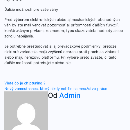
Ďalšie možnosti pre vaše váhy
Pred výberom elektronických alebo aj mechanických obchodných
váh by ste mali venovať pozornosť aj prítomnosti ďalších funkcií,
konštrukčným prvkom, rozmerom, typu ukazovateľa hodnoty alebo
zdroju napájania.
Je potrebné preštudovať si aj prevádzkové podmienky, pretože
niektoré zariadenia majú zvýšenú ochranu proti prachu a vlhkosti
alebo majú nerezovú platformu. Pri výbere preto zvážte, či tieto
ďalšie možnosti potrebujete alebo nie.
Navigácia
Viete čo je chiptuning ?
Nový zamestnanec, ktorý nikdy nefrfle na množstvo práce
v
Od
Admin
článku