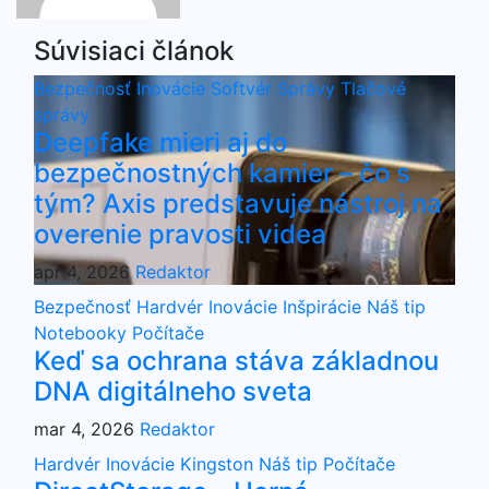
Súvisiaci článok
Bezpečnosť
Inovácie
Softvér
Správy
Tlačové
správy
Deepfake mieri aj do
bezpečnostných kamier – čo s
tým? Axis predstavuje nástroj na
overenie pravosti videa
apr 4, 2026
Redaktor
Bezpečnosť
Hardvér
Inovácie
Inšpirácie
Náš tip
Notebooky
Počítače
Keď sa ochrana stáva základnou
DNA digitálneho sveta
mar 4, 2026
Redaktor
Hardvér
Inovácie
Kingston
Náš tip
Počítače