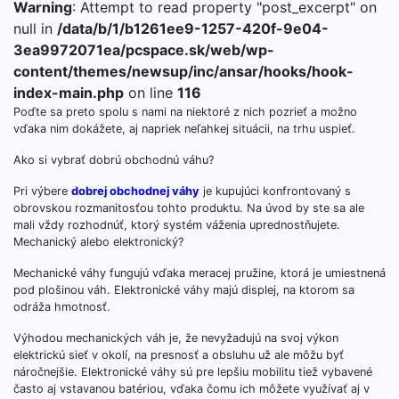
Warning
: Attempt to read property "post_excerpt" on
null in
/data/b/1/b1261ee9-1257-420f-9e04-
3ea9972071ea/pcspace.sk/web/wp-
content/themes/newsup/inc/ansar/hooks/hook-
index-main.php
on line
116
Poďte sa preto spolu s nami na niektoré z nich pozrieť a možno
vďaka nim dokážete, aj napriek neľahkej situácii, na trhu uspieť.
Ako si vybrať dobrú obchodnú váhu?
Pri výbere
dobrej obchodnej váhy
je kupujúci konfrontovaný s
obrovskou rozmanitosťou tohto produktu. Na úvod by ste sa ale
mali vždy rozhodnúť, ktorý systém váženia uprednostňujete.
Mechanický alebo elektronický?
Mechanické váhy fungujú vďaka meracej pružine, ktorá je umiestnená
pod plošinou váh. Elektronické váhy majú displej, na ktorom sa
odráža hmotnosť.
Výhodou mechanických váh je, že nevyžadujú na svoj výkon
elektrickú sieť v okolí, na presnosť a obsluhu už ale môžu byť
náročnejšie. Elektronické váhy sú pre lepšiu mobilitu tiež vybavené
často aj vstavanou batériou, vďaka čomu ich môžete využívať aj v