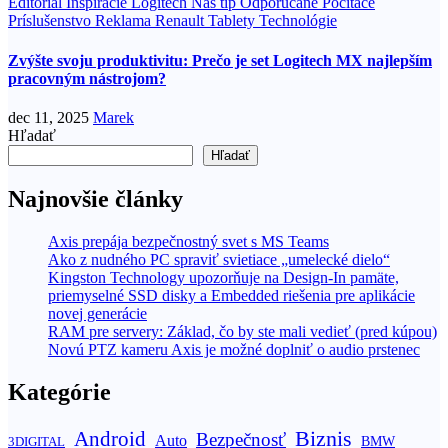
Editoriál
Inšpirácie
Logitech
Náš tip
Odporúčané
Počítače
Príslušenstvo
Reklama
Renault
Tablety
Technológie
Zvýšte svoju produktivitu: Prečo je set Logitech MX najlepším
pracovným nástrojom?
dec 11, 2025
Marek
Hľadať
Hľadať
Najnovšie články
Axis prepája bezpečnostný svet s MS Teams
Ako z nudného PC spraviť svietiace „umelecké dielo“
Kingston Technology upozorňuje na Design-In pamäte,
priemyselné SSD disky a Embedded riešenia pre aplikácie
novej generácie
RAM pre servery: Základ, čo by ste mali vedieť (pred kúpou)
Novú PTZ kameru Axis je možné doplniť o audio prstenec
Kategórie
Biznis
Android
Bezpečnosť
Auto
BMW
3DIGITAL