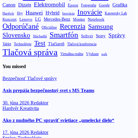
Elektromobil
Canon
Dizajn
Grafika
Epson
Fotografia
Google
Inovácie
Huawei
Hybrid
Hry
Inovácia
Kaspersky Lab
Hardvér
Koncept
LG
Mercedes-Benz
Lenovo
Notebook
Monitor
Odporúčané
Recenzia
Samsung
Oficiálne
Smartfón
Slovensko
Správy
Sony
Softvér
Slúchadlá
Test
Tlačiareň
Tablet
Technológie
Tlačová konferencia
Tlačová správa
Výskum
Virtuálna realita
web
You missed
Bezpečnosť
Tlačové správy
Axis prepája bezpečnostný svet s MS Teams
30. júna 2026
Redaktor
Hardvér
Kreativita
Ako z nudného PC spraviť svietiace „umelecké dielo“
17. júna 2026
Redaktor
Správy
Technológie