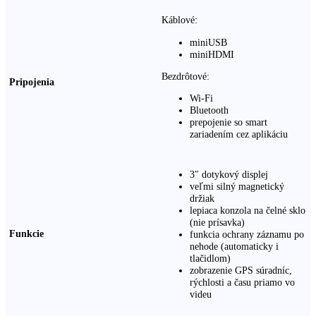
Káblové:
miniUSB
miniHDMI
Bezdrôtové:
Pripojenia
Wi-Fi
Bluetooth
prepojenie so smart
zariadením cez aplikáciu
3″ dotykový displej
veľmi silný magnetický
držiak
lepiaca konzola na čelné sklo
(nie prísavka)
Funkcie
funkcia ochrany záznamu po
nehode (automaticky i
tlačidlom)
zobrazenie GPS súradníc,
rýchlosti a času priamo vo
videu