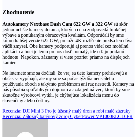
Zhodnotenie
Autokamery Nextbase Dash Cam 622 GW a 322 GW
sú skôr
jednoduchšie kamery do auta, ktorých cena zodpovedá funkčnej
výbave a ponúkaným obrazovým kvalitám. Odporúčali by sme
kúpu drahšej verzie 622 GW, pretože 4K rozlíšenie predsa len dáva
väčší zmysel. Obe kamery podporujú aj prenos videí cez mobilnú
aplikáciu a hoci je tento prenos dosť pomalý, ide o fajn pridanú
hodnotu. Napokon, záznamy si viete pozrieť priamo na displejoch
kamier.
Na internete sme sa dočítali, že vraj sa tieto kamery prehrievajú a
občas sa vypínajú, ale my sme sa počas týždňa neustáleho
používania oboch s takýmto problémom ani raz nestretli. Kamery na
nás pôsobia spoľahlivým dojmom a azda jediná vec, ktorú by sme
skutočne výrobcovi vytkli, je chýbajúca lokalizácia menu do
slovenčiny alebo češtiny.
Navigácia
Recenzia: DJI Mini 3 Pro je úžasný malý dron a robí malé zázraky
Recenzia: Záložný batériový zdroj CyberPower VP1000ELCD-FR
v
článku