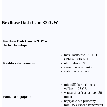
Nextbase Dash Cam 322GW
Nextbase Dash Cam 322GW –
Technické údaje
max. rozlíšenie Full HD
(1920×1080) 60 fps
Kvalita videozáznamu
uhol záberu 140°
stereo záznam zvuku
stabilizácia obrazu
microSD karta do max.
veľkosti 128 GB
vstavaná batéria na max. 30
Pamäť a napájanie
minút
napájanie cez priložený
miniUSB kábel s koncovkou