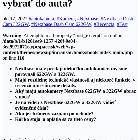
vybrať do auta?
okt 17, 2022
#autokamera
,
#Kamera
,
#Nextbase
,
#Nextbase Dash
Cam 322GW
,
#Nextbase Dash Cam 622GW
,
#Recenzia
,
#Test
Warning
: Attempt to read property "post_excerpt" on null in
/data/b/1/b1261ee9-1257-420f-9e04-
3ea9972071ea/pcspace.sk/web/wp-
content/themes/newsup/inc/ansar/hooks/hook-index-main.php
on line
116
Nextbase má v predaji niekoľko autokamier, my sme
porovnali 622GW a 322GW.
Majú rozdielne technické vlastnosti aj niektoré funkcie, v
recenzii upresňujeme detaily.
Aký majú autokamery Nextbase 622GW a 322GW obraz
v noci?
Je na videu z Nextbase 622GW a 322GW vidieť
evidenčné čísla?
Ako je chránený záznam po nehode?
Koľko stoja a oplatia sa za tieto ceny?