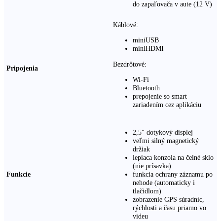
do zapaľovača v aute (12 V)
Káblové:
miniUSB
miniHDMI
Bezdrôtové:
Pripojenia
Wi-Fi
Bluetooth
prepojenie so smart
zariadením cez aplikáciu
2,5″ dotykový displej
veľmi silný magnetický
držiak
lepiaca konzola na čelné sklo
(nie prísavka)
Funkcie
funkcia ochrany záznamu po
nehode (automaticky i
tlačidlom)
zobrazenie GPS súradníc,
rýchlosti a času priamo vo
videu