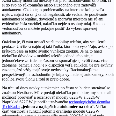
Azda každý motorista niekedy stál pred rozhodovaním sa o tom, či
si do svojho súkromného alebo služobného auta zadováži
autokameru. Okolo tejto problematiky na internete koluje veľa
mýtov, najmä čo sa týka ich legálnosti, ale vedzte, že používanie
autokamier je legálne, dovolené a sporným miestom nie sú ani
evidenčné čísla vozidiel, nakoľko nejde o osobný údaj. S touto
vedomosťou sa môžete pokojne pustiť do výberu správnej
autokamery.
Otázkou je, či vám nestačí starší mobilný telefón, aby ste ušetrili
peniaze. Určite sa nájdu aj takí ľudia, ktorí toto vyskúšajú, avšak po
krátkom čase sa tohto svojho vynálezu zrieknu. Je na to hneď
niekoľko dôvodov – mobilný telefón jednoducho nie je
jednoúčelové zariadenie, časom sa spomaľuje aj kvôli čoraz viac
zaplnenej pamäti a hoci je k dispozícii veľa aplikácií, tie pre aktívny
záznam jázd vždy majú svoje nedostatky. Racionálnejším a
perspektívnejším rozhodnutím je kúpa vyhradenej autokamery, ktorá
robí iba svoju úlohu a robí ju preto dobre.
Na trhu sú dnes stovky autokamier, no často sa budete stretávať so
značkou Nextbase. Má v predaji niekoľko produktov, my sme mali
možnosť porovnať a recenzovať modely 622GW a 322GW.
Napríklad 622GW je podľa uznávaného
technologického denníka
TechRadar
„
jednou z najlepších autokamier na trhu
“. Veľkú
časť vlastností a funkcií pritom z drahšieho modelu 622GW
adaptovala aj cenovo dostupnejšia verzia 322GW. Aké sú teda