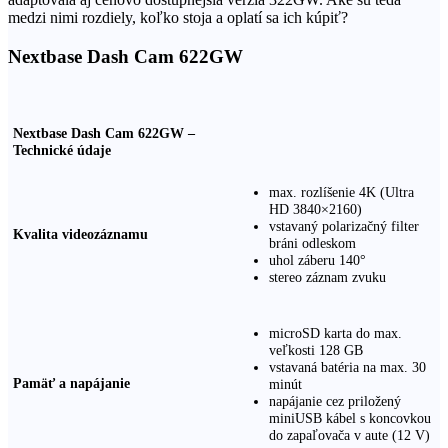
medzi nimi rozdiely, koľko stoja a oplatí sa ich kúpiť?
Nextbase Dash Cam 622GW
Nextbase Dash Cam 622GW –
Technické údaje
max. rozlíšenie 4K (Ultra
HD 3840×2160)
vstavaný polarizačný filter
Kvalita videozáznamu
bráni odleskom
uhol záberu 140°
stereo záznam zvuku
microSD karta do max.
veľkosti 128 GB
vstavaná batéria na max. 30
Pamäť a napájanie
minút
napájanie cez priložený
miniUSB kábel s koncovkou
do zapaľovača v aute (12 V)