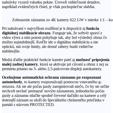
nahrávky vyzerá vskutku pekne. Úroveň viditeľnosti detailov,
napríklad evidenčných čísiel, je však pochopiteľne slabšia.
Zobrazenie záznamu zo 4K kamery 622 GW v mierke 1:1 – kompr
Pri nahrávaní v najvyššom rozlíšení je k dispozícii aj
funkcia
digitálnej stabilizácie obrazu
. Funguje tak, že softvér spraví z
videa výrez a ním potom pohybuje tak, aby bol výsledný obraz čo
možno najstabilnejší. Keďže ide o digitálnu stabilizáciu a nie
optickú, má svoje limity, ale denné zábery budú viditeľne
stabilnejšie.
Medzi ďalšie praktické funkcie kamier patrí aj
možnosť pripojenia
malej zadnej kamery
, ktorá sa aktivuje pri cúvaní a obraz z nej sa
premieta priamo na 3- alebo 2,5-palcovom displeji autokamery.
Oceňujeme automatickú ochranu záznamu po rozpoznaní
autonehody
, to kamery rozpoznávajú pomocou vstavaného g-
senzora. Ak ste ale počas jazdy zaregistrovali niečo, čo by ste určite
nechceli nechať premazať novým záznamom, jednoducho počas
jazdy a záznamu stlačíte spodné červené tlačidlo na kamere a celý
doterajší záznam sa uloží do špeciálneho chráneného priečinka v
pamäti s názvom PROTECTED.