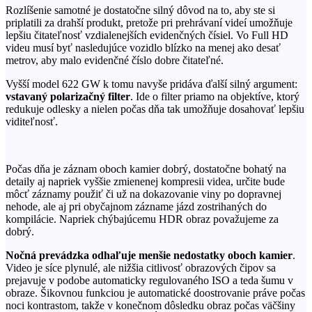
Rozlíšenie samotné je dostatočne silný dôvod na to, aby ste si
priplatili za drahší produkt, pretože pri prehrávaní videí umožňuje
lepšiu čitateľnosť vzdialenejších evidenčných čísiel. Vo Full HD
videu musí byť nasledujúce vozidlo blízko na menej ako desať
metrov, aby malo evidenčné číslo dobre čitateľné.
Vyšší model 622 GW k tomu navyše pridáva ďalší silný argument:
vstavaný polarizačný filter
. Ide o filter priamo na objektíve, ktorý
redukuje odlesky a nielen počas dňa tak umožňuje dosahovať lepšiu
viditeľnosť.
Počas dňa je záznam oboch kamier dobrý, dostatočne bohatý na
detaily aj napriek vyššie zmienenej kompresii videa, určite bude
môcť záznamy použiť či už na dokazovanie viny po dopravnej
nehode, ale aj pri obyčajnom zázname jázd zostrihaných do
kompilácie. Napriek chýbajúcemu HDR obraz považujeme za
dobrý.
Nočná prevádzka odhaľuje menšie nedostatky oboch kamier
.
Video je síce plynulé, ale nižšia citlivosť obrazových čipov sa
prejavuje v podobe automaticky regulovaného ISO a teda šumu v
obraze. Šikovnou funkciou je automatické doostrovanie práve počas
noci kontrastom, takže v konečnom dôsledku obraz počas väčšiny