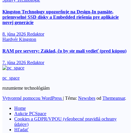
Kingston Technology upozorňuje na Design-In pamäte,
priemyselné SSD disky a Embedded riešenia pre aplikácie
novej generácie
8. júna 2026
Redaktor
Hardvér
Kingston
RAM pre servery: Základ, čo by ste mali vedieť (pred kúpou)
7. júna 2026
Redaktor
pc_space
rozumieme technológiám
Vytvorené pomocou WordPress
|
Téma:
Newsbes
od
Themeansar
.
Home
Aukcie PCSpace
Cookies a GDPR/VPOU (všeobecné pravidlá ochrany
údajov)
Hľadať