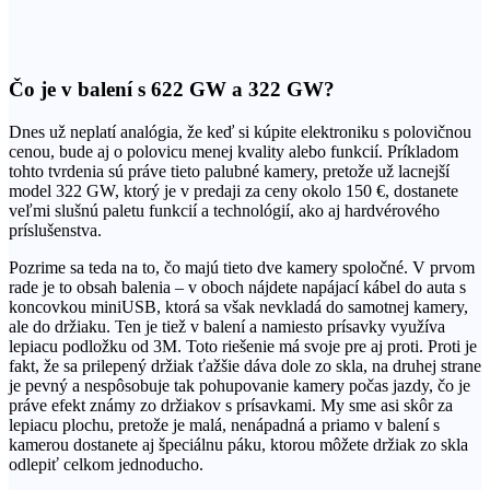
Čo je v balení s 622 GW a 322 GW?
Dnes už neplatí analógia, že keď si kúpite elektroniku s polovičnou
cenou, bude aj o polovicu menej kvality alebo funkcií. Príkladom
tohto tvrdenia sú práve tieto palubné kamery, pretože už lacnejší
model 322 GW, ktorý je v predaji za ceny okolo 150 €, dostanete
veľmi slušnú paletu funkcií a technológií, ako aj hardvérového
príslušenstva.
Pozrime sa teda na to, čo majú tieto dve kamery spoločné. V prvom
rade je to obsah balenia – v oboch nájdete napájací kábel do auta s
koncovkou miniUSB, ktorá sa však nevkladá do samotnej kamery,
ale do držiaku. Ten je tiež v balení a namiesto prísavky využíva
lepiacu podložku od 3M. Toto riešenie má svoje pre aj proti. Proti je
fakt, že sa prilepený držiak ťažšie dáva dole zo skla, na druhej strane
je pevný a nespôsobuje tak pohupovanie kamery počas jazdy, čo je
práve efekt známy zo držiakov s prísavkami. My sme asi skôr za
lepiacu plochu, pretože je malá, nenápadná a priamo v balení s
kamerou dostanete aj špeciálnu páku, ktorou môžete držiak zo skla
odlepiť celkom jednoducho.