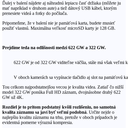
Ďalej v balení nájdete aj náhradnú lepiacu časť držiaka (môžete ju
mať napríklad v druhom aute) a tiež dátový USB kábel, ktorým
prenesiete videá a fotky do počítača.
Pripomeňme, že v balení nie je pamäťová karta, budete musieť
použiť vlastnú. Maximálna veľkosť microSD karty je 128 GB.
Prejdime teda na odlišnosti medzi 622 GW a 322 GW.
622 GW je od 322 GW viditeľne väčšia, stále má však veľmi k
V oboch kamerách sa vypínacie tlačidlo aj slot na pamäťovú k
Tou celkom najpodstatnejšou vecou je kvalita videa. Zatiaľ čo nižší
model 322 GW ponúka Full HD záznam, dvojnásobne drahý 622
GW už 4K.
Rozdiel je to pritom podstatný kvôli rozlíšeniu, no samotná
kvalita záznamu sa javí byť veľmi podobná
. Určite nejde o
najlepšiu kvalitu záznamu na trhu, pretože v oboch prípadoch je
evidentná pomerne výrazná kompresia.