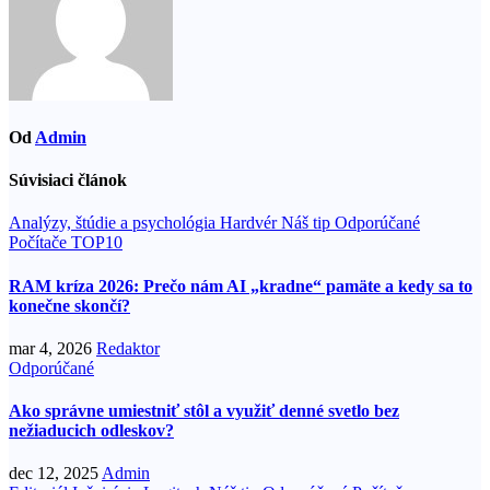
Od
Admin
Súvisiaci článok
Analýzy, štúdie a psychológia
Hardvér
Náš tip
Odporúčané
Počítače
TOP10
RAM kríza 2026: Prečo nám AI „kradne“ pamäte a kedy sa to
konečne skončí?
mar 4, 2026
Redaktor
Odporúčané
Ako správne umiestniť stôl a využiť denné svetlo bez
nežiaducich odleskov?
dec 12, 2025
Admin