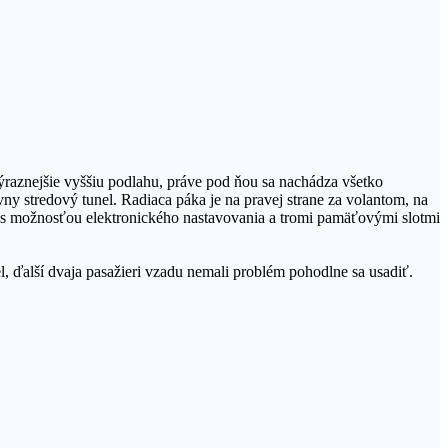
ýraznejšie vyššiu podlahu, práve pod ňou sa nachádza všetko
y stredový tunel. Radiaca páka je na pravej strane za volantom, na
s možnosťou elektronického nastavovania a tromi pamäťovými slotmi
el, ďalší dvaja pasažieri vzadu nemali problém pohodlne sa usadiť.