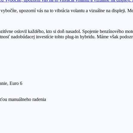
vybočíte, upozorní vás na to vibrácia volantu a vizuálne na displeji.
ívne oslovil každého, kto si doň nasadol. Spojenie benzínového motor
tnosť nadobúdacej investície tohto plug-in hybridu. Máme však podozre
nie, Euro 6
sťou manuálneho radenia