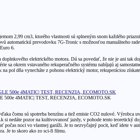
emom 2,99 cm3, ktorého vlastnosti sú splneným snom každého priazni
ňovú automatickú prevodovku 7G-Tronic s možnosťou manuálneho rade
Euro 6.
 a doplnkového elektrického motora. Dá sa povedať, že nie je ani tak d
atérie sa okrem vstavaného rekuperačného systému nabíjajú aj samostatn
 ak na pol dňa vynecháte z pohonu elektrický motor, rekuperáciou získa
enz GLE 500e 4MATIC| TEST, RECENZIA, ECOMOTO.SK
aka čomu sú spotreba benzínu a tiež emisie CO2 nulové. Výrobca uvád
Ak si nedáte pozor na kultivovanosť jazdy, v pohode tento teoretický
počas noci vo vlastnej garáži. Je to nezvyčajný pocit, keď idete v aut
. Je to skoro ako zo sci-fi filmu.