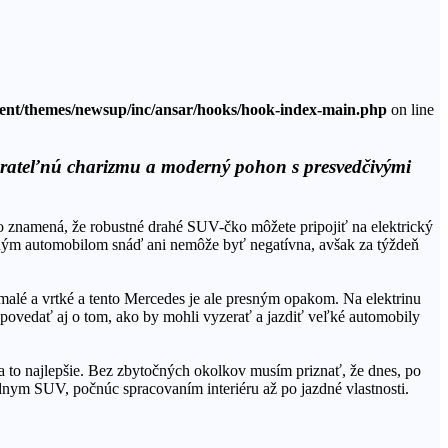
tent/themes/newsup/inc/ansar/hooks/hook-index-main.php
on line
ierateľnú charizmu a moderný pohon s presvedčivými
To znamená, že robustné drahé SUV-čko môžete pripojiť na elektrický
sným automobilom snáď ani nemôže byť negatívna, avšak za týždeň
alé a vrtké a tento Mercedes je ale presným opakom. Na elektrinu
 povedať aj o tom, ako by mohli vyzerať a jazdiť veľké automobily
 to najlepšie. Bez zbytočných okolkov musím priznať, že dnes, po
iadnym SUV, počnúc spracovaním interiéru až po jazdné vlastnosti.