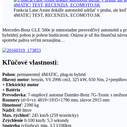
Funkcia Lane Assist dokáže automobil udržať v pruhu, ale keď 
4MATIC| TEST, RECENZIA, ECOMOTO.SK
Mercedes-Benz GLE 500e je mimoriadne presvedčivý automobil a pozit
hybridný pohon je pohon budúcnosti. Otázna je už iba finančná návra
spotrebe paliva veľmi nezaujíma…
Kľúčové vlastnosti
:
Pohon
: permanentný 4MATIC, plug-in hybrid
Hlavný motor
: benzín, V6 2996 cm3, 325 kW, 650 Nm, 2×preplňova
+ Elektrický motor
+ Batéria
Prevodovka
: 7-stupňový automat Daimler-Benz 7G-Tronic s možno
Rozmery
(d×š×v): 4819×1935×1796 mm, rázvor 2915 mm
Hmotnosť
: 2390 kg
Nádrž
: 80 litrov
Max. rýchlosť
: 245 km/h (259 teoreticky)
Zrýchlenie
0-100 km/h: 5,3 sekundy
Spotreba
(výrobca): min. 3,5 l/100km