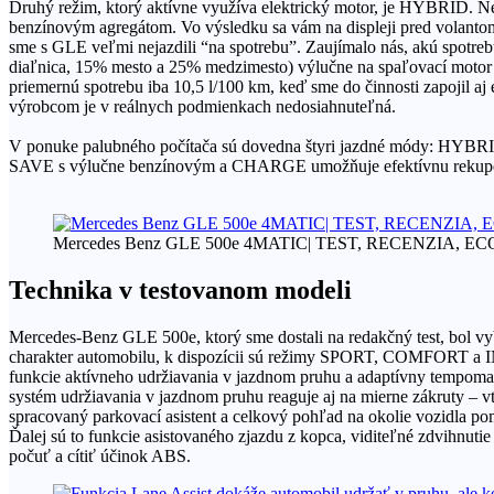
Druhý režim, ktorý aktívne využíva elektrický motor, je HYBRID. Ned
benzínovým agregátom. Vo výsledku sa vám na displeji pred volantom 
sme s GLE veľmi nejazdili “na spotrebu”. Zaujímalo nás, akú spotre
diaľnica, 15% mesto a 25% medzimesto) výlučne na spaľovací motor
priemernú spotrebu iba 10,5 l/100 km, keď sme do činnosti zapojil a
výrobcom je v reálnych podmienkach nedosiahnuteľná.
V ponuke palubného počítača sú dovedna štyri jazdné módy: HYB
SAVE s výlučne benzínovým a CHARGE umožňuje efektívnu rekuperáciu
Mercedes Benz GLE 500e 4MATIC| TEST, RECENZIA, 
Technika v testovanom modeli
Mercedes-Benz GLE 500e, ktorý sme dostali na redakčný test, bol vy
charakter automobilu, k dispozícii sú režimy SPORT, COMFORT a I
funkcie aktívneho udržiavania v jazdnom pruhu a adaptívny tempomat
systém udržiavania v jazdnom pruhu reaguje aj na mierne zákruty – vt
spracovaný parkovací asistent a celkový pohľad na okolie vozidla pom
Ďalej sú to funkcie asistovaného zjazdu z kopca, viditeľné zdvihnutie
počuť a cítiť účinok ABS.