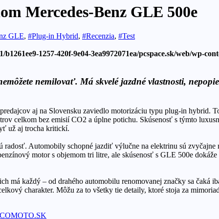
ridom Mercedes-Benz GLE 500e
enz GLE
,
#Plug-in Hybrid
,
#Recenzia
,
#Test
/1/b1261ee9-1257-420f-9e04-3ea9972071ea/pcspace.sk/web/wp-con
nemôžete nemilovať. Má skvelé jazdné vlastnosti, nepop
predajcov aj na Slovensku zaviedlo motorizáciu typu plug-in hybrid. 
etrov celkom bez emisií CO2 a úplne potichu. Skúsenosť s týmto luxu
už aj trocha kritickí.
radosť. Automobily schopné jazdiť výlučne na elektrinu sú zvyčajne m
ý benzínový motor s objemom tri litre, ale skúsenosť s GLE 500e dokáže
 ich má každý – od drahého automobilu renomovanej značky sa čaká iba
celkový charakter. Môžu za to všetky tie detaily, ktoré stoja za mimor