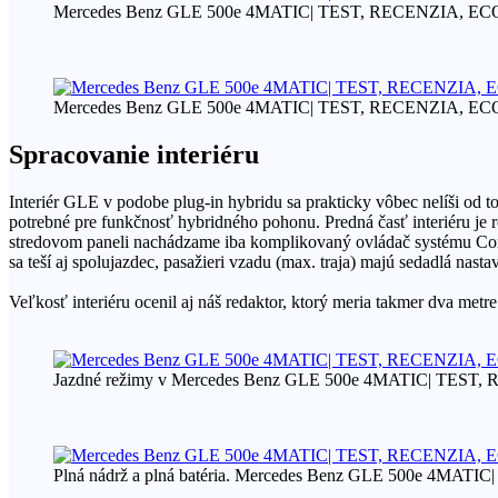
Mercedes Benz GLE 500e 4MATIC| TEST, RECENZIA, 
Mercedes Benz GLE 500e 4MATIC| TEST, RECENZIA, 
Spracovanie interiéru
Interiér GLE v podobe plug-in hybridu sa prakticky vôbec nelíši od
potrebné pre funkčnosť hybridného pohonu. Predná časť interiéru je 
stredovom paneli nachádzame iba komplikovaný ovládač systému Com
sa teší aj spolujazdec, pasažieri vzadu (max. traja) majú sedadlá nas
Veľkosť interiéru ocenil aj náš redaktor, ktorý meria takmer dva metre
Jazdné režimy v Mercedes Benz GLE 500e 4MATIC| TE
Plná nádrž a plná batéria. Mercedes Benz GLE 500e 4M