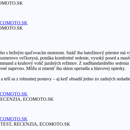
ECOMOTO.SK
ECOMOTO.SK
 toho s bežným spaľovacím motorom. Snáď iba batožinový priestor má v
rozmerovo veľkorysá, ponúka komfortné sedenie, vysoký posed a masívn
mand a kruhový volič jazdných režimov. Z nadštandardného sedenia 
tavené napevno. Môžu si zmeniť iba sklon operadla a hlavovej opierky.
 a teší sa z robustnej postavy – aj keď obsadil jedno zo zadných sedadi
ST, RECENZIA, ECOMOTO.SK
ATIC| TEST, RECENZIA, ECOMOTO.SK