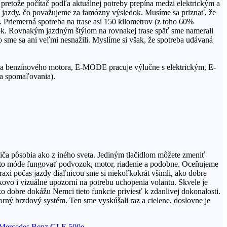
pretože počítač podľa aktuálnej potreby prepína medzi elektrickým a
ov jazdy, čo považujeme za famózny výsledok. Musíme sa priznať, že
 Priemerná spotreba na trase asi 150 kilometrov (z toho 60%
ok. Rovnakým jazdným štýlom na rovnakej trase späť sme namerali
 sme sa ani veľmi nesnažili. Myslíme si však, že spotreba udávaná
benzínového motora, E-MODE pracuje výlučne s elektrickým, E-
 a spomaľovania).
iča pôsobia ako z iného sveta. Jediným tlačidlom môžete zmeniť
to móde fungovať podvozok, motor, riadenie a podobne. Oceňujeme
axi počas jazdy diaľnicou sme si niekoľkokrát všimli, ako dobre
kovo i vizuálne upozorní na potrebu uchopenia volantu. Skvele je
ko dobre dokážu Nemci tieto funkcie priviesť k zdanlivej dokonalosti.
borný brzdový systém. Ten sme vyskúšali raz a cielene, doslovne je