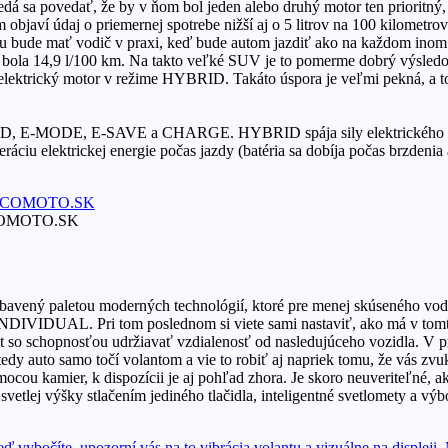
á sa povedať, že by v ňom bol jeden alebo druhý motor ten prioritný, 
objaví údaj o priemernej spotrebe nižší aj o 5 litrov na 100 kilometr
bu bude mať vodič v praxi, keď bude autom jazdiť ako na každom inom.
 bola 14,9 l/100 km. Na takto veľké SUV je to pomerme dobrý výsled
j elektrický motor v režime HYBRID. Takáto úspora je veľmi pekná, a to
RID, E-MODE, E-SAVE a CHARGE. HYBRID spája sily elektrického a 
 elektrickej energie počas jazdy (batéria sa dobíja počas brzdenia
ECOMOTO.SK
bavený paletou moderných technológií, ktoré pre menej skúseného vod
NDIVIDUAL. Pri tom poslednom si viete sami nastaviť, ako má v tom
 so schopnosťou udržiavať vzdialenosť od nasledujúceho vozidla. V pr
edy auto samo točí volantom a vie to robiť aj napriek tomu, že vás zvu
ocou kamier, k dispozícii je aj pohľad zhora. Je skoro neuveriteľné, a
 svetlej výšky stlačením jediného tlačidla, inteligentné svetlomety a vý