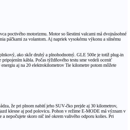
vca poctivého motorizmu. Motor so šiestimi valcami má dvojnásobné
nia páčkami za volantom. Aj napriek vysokému výkonu a silnému
oplnkový, ako skôr druhý a plnohodnotný. GLE 500e je totiž plug-in
e pripojením kábla. Počas týždňového testu sme vedeli oceniť
te energiu aj na 20 elektrokilometrov Tie kilometre potom môžete
za, že pri plnom nabití jeho SUV-čko prejde aj 30 kilometrov,
 dojazd klesne aj pod polovicu. Pohon v režime E-MODE má význam v
e a nepočujete skoro nič iné okrem valivého odporu kolies. Pri