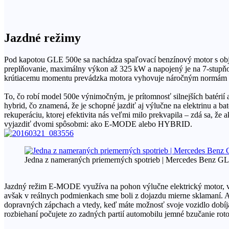
Jazdné režimy
Pod kapotou GLE 500e sa nachádza spaľovací benzínový motor s obj
preplňovanie, maximálny výkon až 325 kW a napojený je na 7-stup
krútiacemu momentu prevádzka motora vyhovuje náročným normám 
To, čo robí model 500e výnimočným, je prítomnosť silnejších batérií
hybrid, čo znamená, že je schopné jazdiť aj výlučne na elektrinu a b
rekuperáciu, ktorej efektivita nás veľmi milo prekvapila – zdá sa, že
vyjazdiť dvomi spôsobmi: ako E-MODE alebo HYBRID.
Jedna z nameraných priemerných spotrieb | Mercedes B
Jazdný režim E-MODE využíva na pohon výlučne elektrický motor, vď
avšak v reálnych podmienkach sme boli z dojazdu mierne sklamaní. 
dopravných zápchach a vtedy, keď máte možnosť svoje vozidlo dobíjať 
rozbiehaní počujete zo zadných partií automobilu jemné bzučanie rotora