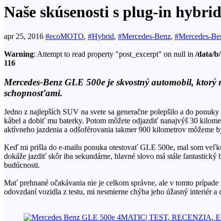
Naše skúsenosti s plug-in hyb
apr 25, 2016
#ecoMOTO
,
#Hybrid
,
#Mercedes-Benz
,
#Mercedes-B
Warning
: Attempt to read property "post_excerpt" on null in
/data/b
116
Mercedes-Benz GLE 500e je skvostný automobil, ktorý 
schopnosťami.
Jedno z najlepších SUV na svete sa generačne polepšilo a do ponuky 
kábel a dobiť mu baterky. Potom môžete odjazdiť nanajvýš 30 kilom
aktívneho jazdenia a odšoférovania takmer 900 kilometrov môžeme byť 
Keď mi prišla do e-mailu ponuka otestovať GLE 500e, mal som veľkú 
dokáže jazdiť skôr iba sekundárne, hlavné slovo má stále fantastick
budúcnosti.
Mať prehnané očakávania nie je celkom správne, ale v tomto prípade
odovzdaní vozidla z testu, mi nesmierne chýba jeho úžasný interiér a 