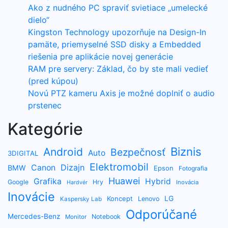
Ako z nudného PC spraviť svietiace „umelecké
dielo“
Kingston Technology upozorňuje na Design-In
pamäte, priemyselné SSD disky a Embedded
riešenia pre aplikácie novej generácie
RAM pre servery: Základ, čo by ste mali vedieť
(pred kúpou)
Novú PTZ kameru Axis je možné doplniť o audio
prstenec
Kategórie
Biznis
Android
Bezpečnosť
Auto
3DIGITAL
Elektromobil
Dizajn
Canon
BMW
Epson
Fotografia
Huawei
Grafika
Hybrid
Google
Hry
Inovácia
Hardvér
Inovácie
LG
Koncept
Lenovo
Kaspersky Lab
Odporúčané
Mercedes-Benz
Notebook
Monitor