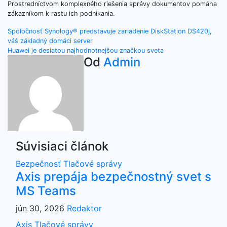
Prostredníctvom komplexného riešenia správy dokumentov pomáha
zákazníkom k rastu ich podnikania.
Navigácia
Spoločnosť Synology® predstavuje zariadenie DiskStation DS420j,
váš základný domáci server
v
Huawei je desiatou najhodnotnejšou značkou sveta
Od
Admin
článku
Súvisiaci článok
Bezpečnosť
Tlačové správy
Axis prepája bezpečnostný svet s
MS Teams
jún 30, 2026
Redaktor
Axis
Tlačové správy