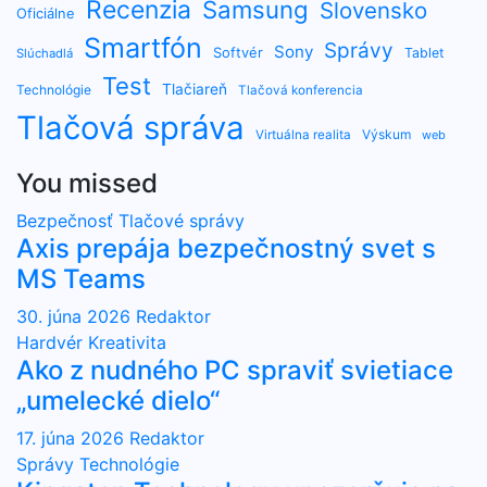
Recenzia
Samsung
Slovensko
Oficiálne
Smartfón
Správy
Sony
Softvér
Tablet
Slúchadlá
Test
Tlačiareň
Technológie
Tlačová konferencia
Tlačová správa
Výskum
Virtuálna realita
web
You missed
Bezpečnosť
Tlačové správy
Axis prepája bezpečnostný svet s
MS Teams
30. júna 2026
Redaktor
Hardvér
Kreativita
Ako z nudného PC spraviť svietiace
„umelecké dielo“
17. júna 2026
Redaktor
Správy
Technológie