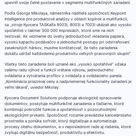
upevniť svoje čelné postavenie v segmente multifunkčných zariadení.
Podľa George Mikolaya, námestníka riaditeľa spoločnosti Keypoint
Intelligence pre produktové analýzy v oblasti kopírok a multifunkcií,
sa „stroje Kyocera TASKalfa 9003i, 8003i a 7003i ukázali ako vysoko
spoľahlivé v takmer 500 000 impresiách, ktoré sme na nich
testovali. Ak vezmeme do úvahy jednoduchosť vkladania papiera,
vysokú kapacitu podávačov a jednoduché postupy pri odstraňovaní
zaseknutých hárkov, musíme konštatovať, že tieto zariadenia
dokážu udržať každodennú produktivitu veľkých pracovných skupín”.
Všetky tieto zariadenia boli uznané ako „vysoko spoľahlivé“ vďaka
celému radu výhod a funkcií vrátane výkonu, jednoduchého
ovládania a vytvárania profilov z ovládača a ovládacieho panela.
„Kombinácia priaznivej ceny a nadpriemernej funkcionality zariadení je
veľmi lákavá“, uviedol Mikolay.
Kyocera Document Solutions podporuje ekologické spracovanie
dokumentov, poskytuje multifunkčné zariadenia a tlačiarne, ktoré
kombinujú pokročilé funkcie a spoľahlivosť s pozoruhodnými
ekologickými prvkami. Spoločnosť rozumie prevádzke kancelárskeho
prostredia a ponúka softvér, ktorý digitalizuje a automatizuje
procesy obehu dokumentov, a v neposlednom rade aj riešenia, ktoré
zvyšujú digitálnu bezpečnosť, produktivitu a efektivitu.