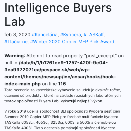
Intelligence Buyers
Lab
feb 3, 2020
#Kancelária
,
#Kyocera
,
#TASKalf
,
#Tlačiarne
,
#Winter 2020 Copier MFP Pick Award
Warning
: Attempt to read property "post_excerpt" on
null in
/data/b/1/b1261ee9-1257-420f-9e04-
3ea9972071ea/pcspace.sk/web/wp-
content/themes/newsup/inc/ansar/hooks/hook-
index-main.php
on line
116
Toto ocenenie za kancelárske vybavenie sa udeľuje dvakrát ročne,
ocenené sú produkty, ktoré na základe rozsiahlych laboratórnych
testov spoločnosti Buyers Lab. vykazujú najlepší výkon.
V roku 2019 udelila spoločnosť BLI spoločnosti Kyocera šesť cien
Summer 2019 Copier MFP Pick pre farebné multifunkcie Kyocera
TASKalfa 6053ci, 4053ci, 3253ci, 6003i a 5003i a čiernobielou
TASKalfa 4003i. Tieto ocenenia pomáhajú spoločnosti Kyocera