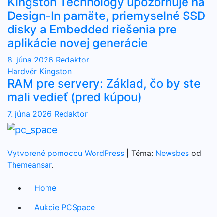
Kingston Technology upozorňuje na
Design-In pamäte, priemyselné SSD
disky a Embedded riešenia pre
aplikácie novej generácie
8. júna 2026
Redaktor
Hardvér
Kingston
RAM pre servery: Základ, čo by ste
mali vedieť (pred kúpou)
7. júna 2026
Redaktor
Vytvorené pomocou WordPress
|
Téma:
Newsbes
od
Themeansar
.
Home
Aukcie PCSpace