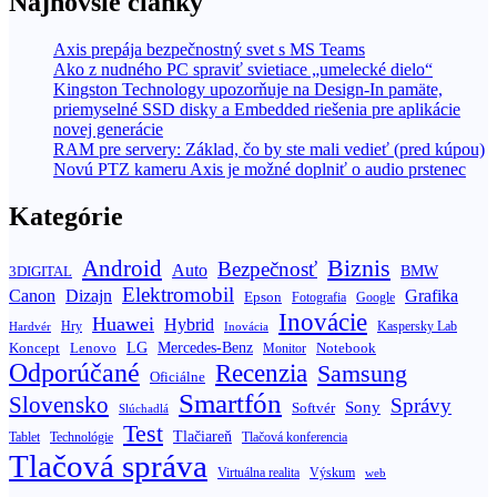
Najnovšie články
Axis prepája bezpečnostný svet s MS Teams
Ako z nudného PC spraviť svietiace „umelecké dielo“
Kingston Technology upozorňuje na Design-In pamäte,
priemyselné SSD disky a Embedded riešenia pre aplikácie
novej generácie
RAM pre servery: Základ, čo by ste mali vedieť (pred kúpou)
Novú PTZ kameru Axis je možné doplniť o audio prstenec
Kategórie
Biznis
Android
Bezpečnosť
Auto
BMW
3DIGITAL
Elektromobil
Canon
Dizajn
Grafika
Epson
Fotografia
Google
Inovácie
Huawei
Hybrid
Hry
Inovácia
Kaspersky Lab
Hardvér
Koncept
LG
Mercedes-Benz
Lenovo
Notebook
Monitor
Odporúčané
Recenzia
Samsung
Oficiálne
Smartfón
Slovensko
Správy
Sony
Softvér
Slúchadlá
Test
Tlačiareň
Tablet
Technológie
Tlačová konferencia
Tlačová správa
Výskum
Virtuálna realita
web