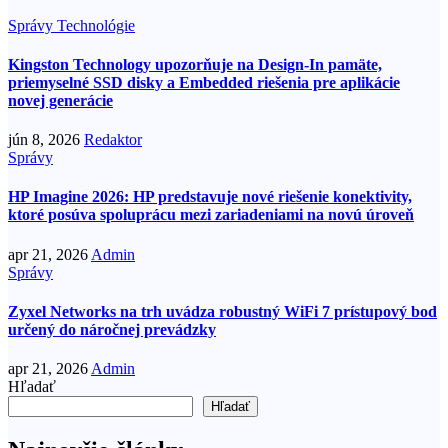
Správy
Technológie
Kingston Technology upozorňuje na Design-In pamäte,
priemyselné SSD disky a Embedded riešenia pre aplikácie
novej generácie
jún 8, 2026
Redaktor
Správy
HP Imagine 2026: HP predstavuje nové riešenie konektivity,
ktoré posúva spoluprácu mezi zariadeniami na novú úroveň
apr 21, 2026
Admin
Správy
Zyxel Networks na trh uvádza robustný WiFi 7 prístupový bod
určený do náročnej prevádzky
apr 21, 2026
Admin
Hľadať
Hľadať