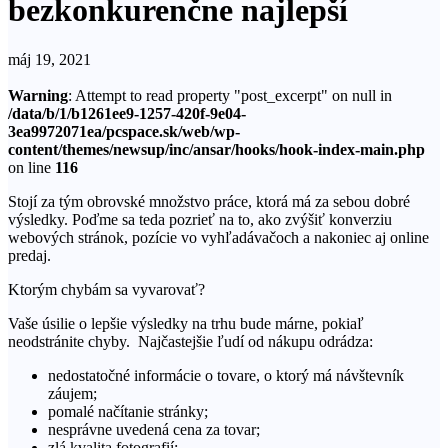
bezkonkurenčne najlepší
máj 19, 2021
Warning
: Attempt to read property "post_excerpt" on null in
/data/b/1/b1261ee9-1257-420f-9e04-
3ea9972071ea/pcspace.sk/web/wp-
content/themes/newsup/inc/ansar/hooks/hook-index-main.php
on line
116
Stojí za tým obrovské množstvo práce, ktorá má za sebou dobré
výsledky. Poďme sa teda pozrieť na to, ako zvýšiť konverziu
webových stránok, pozície vo vyhľadávačoch a nakoniec aj online
predaj.
Ktorým chybám sa vyvarovať?
Vaše úsilie o lepšie výsledky na trhu bude márne, pokiaľ
neodstránite chyby. Najčastejšie ľudí od nákupu odrádza:
nedostatočné informácie o tovare, o ktorý má návštevník
záujem;
pomalé načítanie stránky;
nesprávne uvedená cena za tovar;
zlá kvalita fotografií;