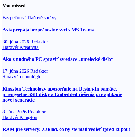
You missed
Bezpečnosť
Tlačové správy
Axis prepája bezpečnostný svet s MS Teams
30. júna 2026
Redaktor
Hardvér
Kreativita
Ako z nudného PC spraviť svietiace „umelecké dielo“
17. júna 2026
Redaktor
Správy
Technológie
Kingston Technology upozorňuje na Design-In pamäte,
priemyselné SSD disky a Embedded riešenia pre aplikácie
novej generácie
8. júna 2026
Redaktor
Hardvér
Kingston
RAM pre servery: Základ, čo by ste mali vedieť (pred kúpou)