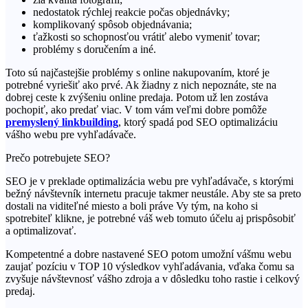
nedostatok rýchlej reakcie počas objednávky;
komplikovaný spôsob objednávania;
ťažkosti so schopnosťou vrátiť alebo vymeniť tovar;
problémy s doručením a iné.
Toto sú najčastejšie problémy s online nakupovaním, ktoré je
potrebné vyriešiť ako prvé. Ak žiadny z nich nepoznáte, ste na
dobrej ceste k zvýšeniu online predaja. Potom už len zostáva
pochopiť, ako predať viac. V tom vám veľmi dobre pomôže
premyslený linkbuilding
, ktorý spadá pod SEO optimalizáciu
vášho webu pre vyhľadávače.
Prečo potrebujete SEO?
SEO je v preklade optimalizácia webu pre vyhľadávače, s ktorými
bežný návštevník internetu pracuje takmer neustále. Aby ste sa preto
dostali na viditeľné miesto a boli práve Vy tým, na koho si
spotrebiteľ klikne, je potrebné váš web tomuto účelu aj prispôsobiť
a optimalizovať.
Kompetentné a dobre nastavené SEO potom umožní vášmu webu
zaujať pozíciu v TOP 10 výsledkov vyhľadávania, vďaka čomu sa
zvyšuje návštevnosť vášho zdroja a v dôsledku toho rastie i celkový
predaj.