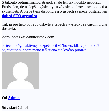
S takouto optimalizáciou stránok si ale len tak hocikto neporadí.
Predsa len, tie najlepšie výsledky sú závislé od úrovne schopností a
skúseností. A práve tými disponuje a o úspech sa môže postarať len
dobrá SEO agentúra
.
Tak ju pre tieto potreby oslovte a úspech i výsledky sa časom určite
dostavia.
Zdroj obrázka: /Shutterstock.com
Navigácia
Je technológia aktívnej bezpečnosti vášho vozidla v poriadku?
Vybudujte si dobré meno u širšieho cieľového publika
v
článku
Od
Admin
Súvisiaci článok