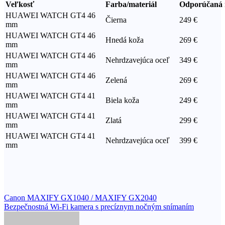
Veľkosť
Farba/materiál
Odporúčaná 
HUAWEI WATCH GT4 46
Čierna
249 €
mm
HUAWEI WATCH GT4 46
Hnedá koža
269 €
mm
HUAWEI WATCH GT4 46
Nehrdzavejúca oceľ
349 €
mm
HUAWEI WATCH GT4 46
Zelená
269 €
mm
HUAWEI WATCH GT4 41
Biela koža
249 €
mm
HUAWEI WATCH GT4 41
Zlatá
299 €
mm
HUAWEI WATCH GT4 41
Nehrdzavejúca oceľ
399 €
mm
Navigácia
Canon MAXIFY GX1040 / MAXIFY GX2040
Bezpečnostná Wi-Fi kamera s precíznym nočným snímaním
v