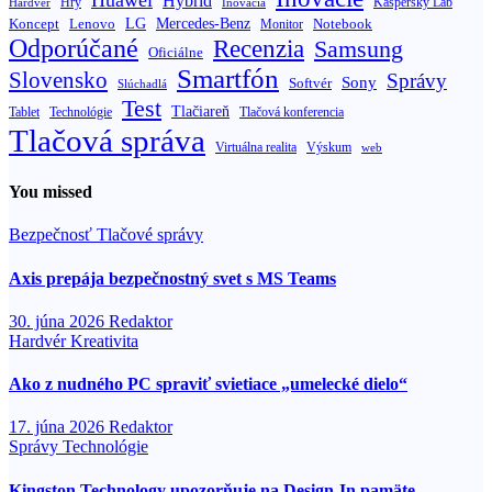
Hybrid
Hry
Inovácia
Kaspersky Lab
Hardvér
Koncept
LG
Mercedes-Benz
Lenovo
Notebook
Monitor
Odporúčané
Recenzia
Samsung
Oficiálne
Smartfón
Slovensko
Správy
Sony
Softvér
Slúchadlá
Test
Tlačiareň
Tablet
Technológie
Tlačová konferencia
Tlačová správa
Výskum
Virtuálna realita
web
You missed
Bezpečnosť
Tlačové správy
Axis prepája bezpečnostný svet s MS Teams
30. júna 2026
Redaktor
Hardvér
Kreativita
Ako z nudného PC spraviť svietiace „umelecké dielo“
17. júna 2026
Redaktor
Správy
Technológie
Kingston Technology upozorňuje na Design-In pamäte,