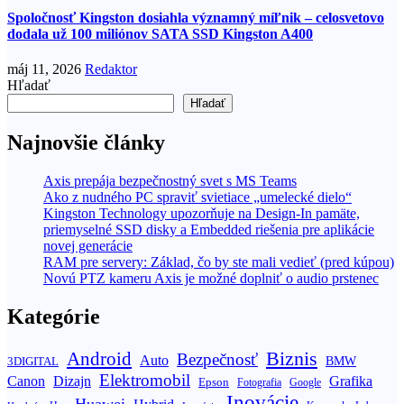
Spoločnosť Kingston dosiahla významný míľnik – celosvetovo
dodala už 100 miliónov SATA SSD Kingston A400
máj 11, 2026
Redaktor
Hľadať
Hľadať
Najnovšie články
Axis prepája bezpečnostný svet s MS Teams
Ako z nudného PC spraviť svietiace „umelecké dielo“
Kingston Technology upozorňuje na Design-In pamäte,
priemyselné SSD disky a Embedded riešenia pre aplikácie
novej generácie
RAM pre servery: Základ, čo by ste mali vedieť (pred kúpou)
Novú PTZ kameru Axis je možné doplniť o audio prstenec
Kategórie
Biznis
Android
Bezpečnosť
Auto
BMW
3DIGITAL
Elektromobil
Canon
Dizajn
Grafika
Epson
Fotografia
Google
Inovácie
Huawei