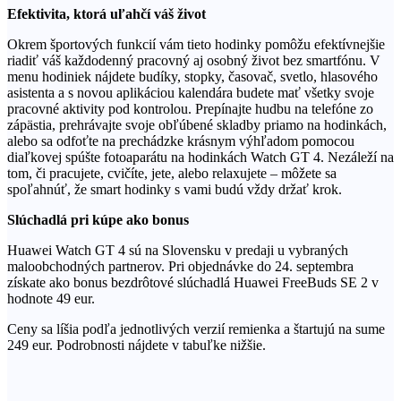
Efektivita, ktorá uľahčí váš život
Okrem športových funkcií vám tieto hodinky pomôžu efektívnejšie
riadiť váš každodenný pracovný aj osobný život bez smartfónu. V
menu hodiniek nájdete budíky, stopky, časovač, svetlo, hlasového
asistenta a s novou aplikáciou kalendára budete mať všetky svoje
pracovné aktivity pod kontrolou. Prepínajte hudbu na telefóne zo
zápästia, prehrávajte svoje obľúbené skladby priamo na hodinkách,
alebo sa odfoťte na prechádzke krásnym výhľadom pomocou
diaľkovej spúšte fotoaparátu na hodinkách Watch GT 4. Nezáleží na
tom, či pracujete, cvičíte, jete, alebo relaxujete – môžete sa
spoľahnúť, že smart hodinky s vami budú vždy držať krok.
Slúchadlá pri kúpe ako bonus
Huawei Watch GT 4 sú na Slovensku v predaji u vybraných
maloobchodných partnerov. Pri objednávke do 24. septembra
získate ako bonus bezdrôtové slúchadlá Huawei FreeBuds SE 2 v
hodnote 49 eur.
Ceny sa líšia podľa jednotlivých verzií remienka a štartujú na sume
249 eur. Podrobnosti nájdete v tabuľke nižšie.