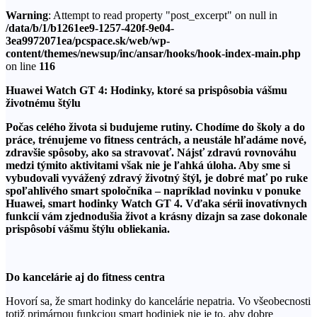
Warning
: Attempt to read property "post_excerpt" on null in
/data/b/1/b1261ee9-1257-420f-9e04-
3ea9972071ea/pcspace.sk/web/wp-
content/themes/newsup/inc/ansar/hooks/hook-index-main.php
on line
116
Huawei Watch GT 4: Hodinky, ktoré sa prispôsobia vášmu
životnému štýlu
Počas celého života si budujeme rutiny. Chodíme do školy a do
práce, trénujeme vo fitness centrách, a neustále hľadáme nové,
zdravšie spôsoby, ako sa stravovať. Nájsť zdravú rovnováhu
medzi týmito aktivitami však nie je ľahká úloha. Aby sme si
vybudovali vyvážený zdravý životný štýl, je dobré mať po ruke
spoľahlivého smart spoločníka – napríklad novinku v ponuke
Huawei, smart hodinky Watch GT 4. Vďaka sérii inovatívnych
funkcií vám zjednodušia život a krásny dizajn sa zase dokonale
prispôsobí vášmu štýlu obliekania.
Do kancelárie aj do fitness centra
Hovorí sa, že smart hodinky do kancelárie nepatria. Vo všeobecnosti
totiž primárnou funkciou smart hodiniek nie je to, aby dobre