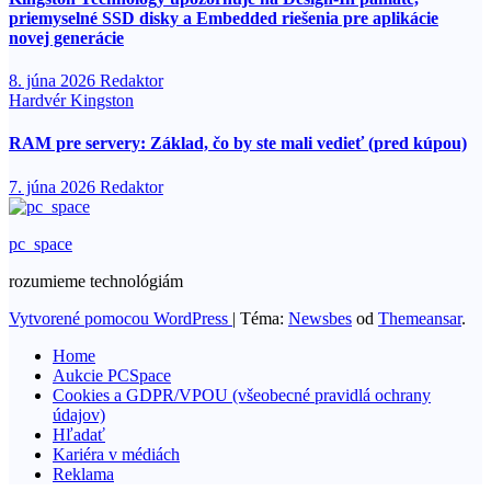
priemyselné SSD disky a Embedded riešenia pre aplikácie
novej generácie
8. júna 2026
Redaktor
Hardvér
Kingston
RAM pre servery: Základ, čo by ste mali vedieť (pred kúpou)
7. júna 2026
Redaktor
pc_space
rozumieme technológiám
Vytvorené pomocou WordPress
|
Téma:
Newsbes
od
Themeansar
.
Home
Aukcie PCSpace
Cookies a GDPR/VPOU (všeobecné pravidlá ochrany
údajov)
Hľadať
Kariéra v médiách
Reklama