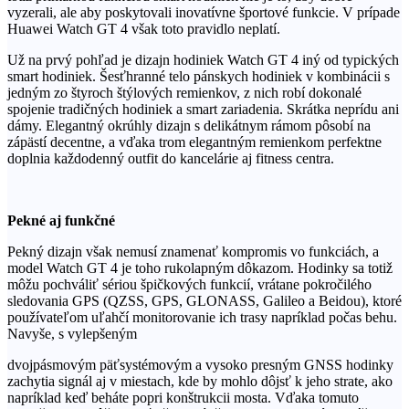
vyzerali, ale aby poskytovali inovatívne športové funkcie. V prípade
Huawei Watch GT 4 však toto pravidlo neplatí.
Už na prvý pohľad je dizajn hodiniek Watch GT 4 iný od typických
smart hodiniek. Šesťhranné telo pánskych hodiniek v kombinácii s
jedným zo štyroch štýlových remienkov, z nich robí dokonalé
spojenie tradičných hodiniek a smart zariadenia. Skrátka neprídu ani
dámy. Elegantný okrúhly dizajn s delikátnym rámom pôsobí na
zápästí decentne, a vďaka trom elegantným remienkom perfektne
doplnia každodenný outfit do kancelárie aj fitness centra.
Pekné aj funkčné
Pekný dizajn však nemusí znamenať kompromis vo funkciách, a
model Watch GT 4 je toho rukolapným dôkazom. Hodinky sa totiž
môžu pochváliť sériou špičkových funkcií, vrátane pokročilého
sledovania GPS (QZSS, GPS, GLONASS, Galileo a Beidou), ktoré
používateľom uľahčí monitorovanie ich trasy napríklad počas behu.
Navyše, s vylepšeným
dvojpásmovým päťsystémovým a vysoko presným GNSS hodinky
zachytia signál aj v miestach, kde by mohlo dôjsť k jeho strate, ako
napríklad keď beháte popri konštrukcii mosta. Vďaka tomuto