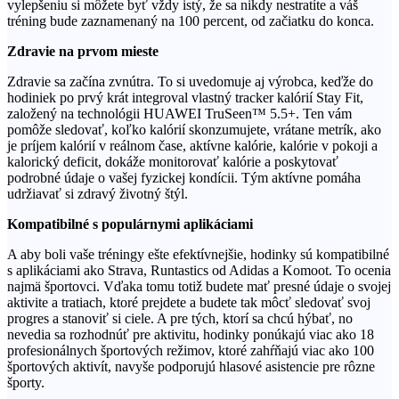
vylepšeniu si môžete byť vždy istý, že sa nikdy nestratíte a váš
tréning bude zaznamenaný na 100 percent, od začiatku do konca.
Zdravie na prvom mieste
Zdravie sa začína zvnútra. To si uvedomuje aj výrobca, keďže do
hodiniek po prvý krát integroval vlastný tracker kalórií Stay Fit,
založený na technológii HUAWEI TruSeen™ 5.5+. Ten vám
pomôže sledovať, koľko kalórií skonzumujete, vrátane metrík, ako
je príjem kalórií v reálnom čase, aktívne kalórie, kalórie v pokoji a
kalorický deficit, dokáže monitorovať kalórie a poskytovať
podrobné údaje o vašej fyzickej kondícii. Tým aktívne pomáha
udržiavať si zdravý životný štýl.
Kompatibilné s populárnymi aplikáciami
A aby boli vaše tréningy ešte efektívnejšie, hodinky sú kompatibilné
s aplikáciami ako Strava, Runtastics od Adidas a Komoot. To ocenia
najmä športovci. Vďaka tomu totiž budete mať presné údaje o svojej
aktivite a tratiach, ktoré prejdete a budete tak môcť sledovať svoj
progres a stanoviť si ciele. A pre tých, ktorí sa chcú hýbať, no
nevedia sa rozhodnúť pre aktivitu, hodinky ponúkajú viac ako 18
profesionálnych športových režimov, ktoré zahŕňajú viac ako 100
športových aktivít, navyše podporujú hlasové asistencie pre rôzne
športy.