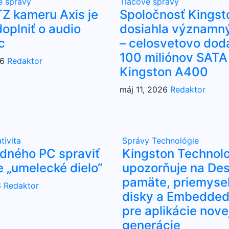
é správy
Tlačové správy
Z kameru Axis je
Spoločnosť Kingst
oplniť o audio
dosiahla významný
c
– celosvetovo dod
100 miliónov SATA
26
Redaktor
Kingston A400
máj 11, 2026
Redaktor
tivita
Správy
Technológie
udného PC spraviť
Kingston Technol
e „umelecké dielo“
upozorňuje na Des
pamäte, priemyse
6
Redaktor
disky a Embedded 
pre aplikácie nove
generácie