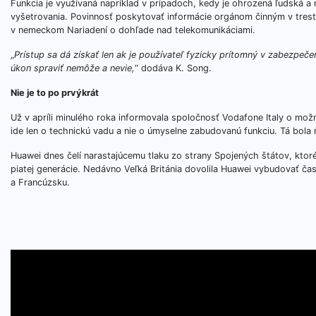
Funkcia je využívaná napríklad v prípadoch, kedy je ohrozená ľudská a
vyšetrovania. Povinnosť poskytovať informácie orgánom činným v trestno
v nemeckom Nariadení o dohľade nad telekomunikáciami.
„
Prístup sa dá získať len ak je používateľ fyzicky prítomný v zabezpeč
úkon spraviť nemôže a nevie,
“ dodáva K. Song.
Nie je to po prvýkrát
Už v apríli minulého roka informovala spoločnosť Vodafone Italy o mož
ide len o technickú vadu a nie o úmyselne zabudovanú funkciu. Tá bola
Huawei dnes čelí narastajúcemu tlaku zo strany Spojených štátov, ktoré
piatej generácie. Nedávno Veľká Británia dovolila Huawei vybudovať 
a Francúzsku.