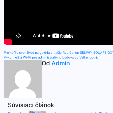
Navigácia
Premeňte svoj život na galériu s tlačiarňou Canon SELPHY SQUARE QX
Výkonnejšia Wi-Fi pre administratívnu budovu vo Veľkej Lomici.
v
Od
Admin
článku
Súvisiaci článok