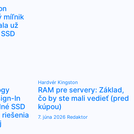
on
 míľnik
ala už
 SSD
Hardvér
Kingston
ogy
RAM pre servery: Základ,
ign-In
čo by ste mali vedieť (pred
lné SSD
kúpou)
riešenia
7. júna 2026
Redaktor
j