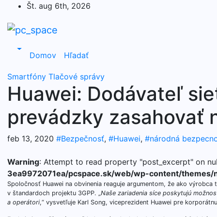
Skip
Št. aug 6th, 2026
to
content
Domov
Hľadať
Smartfóny
Tlačové správy
Huawei: Dodávateľ sieť
prevádzky zasahovať 
feb 13, 2020
#Bezpečnosť
,
#Huawei
,
#národná bezpecno
Warning
: Attempt to read property "post_excerpt" on nul
3ea9972071ea/pcspace.sk/web/wp-content/themes/n
Spoločnosť Huawei na obvinenia reaguje argumentom, že ako výrobca t
v štandardoch projektu 3GPP. „
Naše zariadenia síce poskytujú možnosť 
a operátori
,“ vysvetľuje Karl Song, viceprezident Huawei pre korporátn