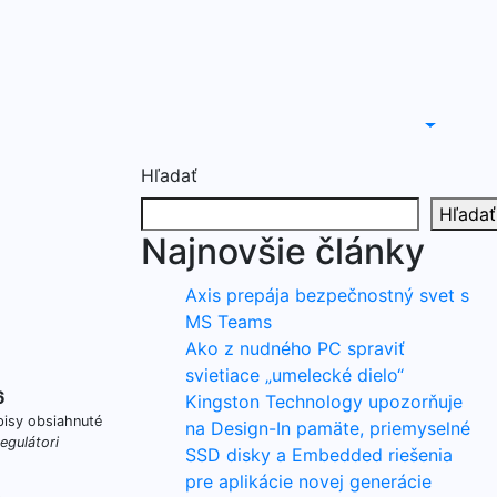
Hľadať
Hľadať
Najnovšie články
Axis prepája bezpečnostný svet s
MS Teams
Ako z nudného PC spraviť
svietiace „umelecké dielo“
6
Kingston Technology upozorňuje
pisy obsiahnuté
na Design-In pamäte, priemyselné
egulátori
SSD disky a Embedded riešenia
pre aplikácie novej generácie