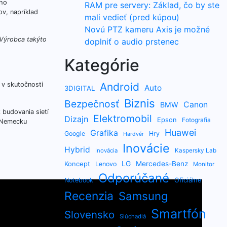
eho
RAM pre servery: Základ, čo by ste
ov, napríklad
mali vedieť (pred kúpou)
Novú PTZ kameru Axis je možné
 Výrobca takýto
doplniť o audio prstenec
Kategórie
 v skutočnosti
Android
Auto
3DIGITAL
Biznis
Bezpečnosť
Canon
BMW
 budovania sietí
Elektromobil
Dizajn
Epson
Fotografia
v Nemecku
Huawei
Grafika
Google
Hry
Hardvér
Inovácie
Hybrid
Inovácia
Kaspersky Lab
LG
Koncept
Mercedes-Benz
Lenovo
Monitor
Odporúčané
Oficiálne
Notebook
Recenzia
Samsung
Smartfón
Slovensko
Slúchadlá