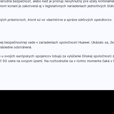
 národná bezpečnosť, alebo keď je prístup nevyhnutný pre účely krimináln
m konaní je zakotvená aj v legislatívnych nariadeniach jednotlivých štát
ených priestoroch, ktoré sú vo vlastníctve a správe sieťových operátorov.
nej bezpečnostnej vade v zariadeniach spoločnosti Huawei. Ukázalo sa, že
 následne odstránená.
 u svojich európskych spojencov lobujú za vylúčenie čínskej spoločnosti z
časť 5G siete na svojom území. Na rozhodnutie sa v tomto momente čaká 