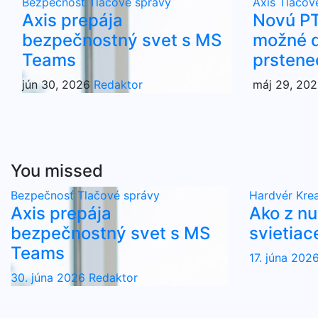
Bezpečnosť
Tlačové správy
Axis
Tlačov
Axis prepája
Novú PT
bezpečnostný svet s MS
možné d
Teams
prstene
jún 30, 2026
Redaktor
máj 29, 20
You missed
Bezpečnosť
Tlačové správy
Hardvér
Krea
Axis prepája
Ako z n
bezpečnostný svet s MS
svietiac
Teams
17. júna 202
30. júna 2026
Redaktor