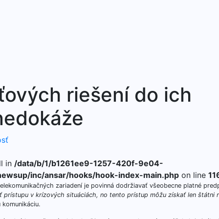
ových riešení do ich
nedokáže
sť
l in
/data/b/1/b1261ee9-1257-420f-9e04-
ewsup/inc/ansar/hooks/hook-index-main.php
on line
11
elekomunikačných zariadení je povinná dodržiavať všeobecne platné pred
prístupu v krízových situáciách, no tento prístup môžu získať len štátni r
u komunikáciu.