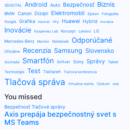
Biznis
Android
Bezpečnosť
Auto
3DIGITAL
Elektromobil
Dizajn
Canon
BMW
Epson
Fotografia
Huawei
Grafika
Hybrid
Google
Hry
Inovácia
Hardvér
Inovácie
LG
Koncept
Lenovo
Kaspersky Lab
Odporúčané
Mercedes-Benz
Notebook
Monitor
Recenzia
Samsung
Slovensko
Oficiálne
Smartfón
Správy
Sony
Softvér
Tablet
Slúchadlá
Test
Tlačiareň
Technológie
Tlačová konferencia
Tlačová správa
Výskum
Virtuálna realita
web
You missed
Bezpečnosť
Tlačové správy
Axis prepája bezpečnostný svet s
MS Teams