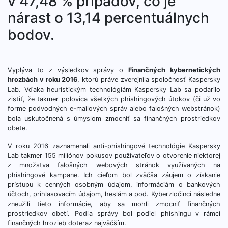
v 47,48 % prípadov, čo je
nárast o 13,14 percentuálnych
bodov.
Vyplýva to z výsledkov správy o
Finančných kybernetických
hrozbách v roku 2016
, ktorú práve zverejnila spoločnosť Kaspersky
Lab. Vďaka heuristickým technológiám Kaspersky Lab sa podarilo
zistiť, že takmer polovica všetkých phishingových útokov (či už vo
forme podvodných e-mailových správ alebo falošných webstránok)
bola uskutočnená s úmyslom zmocniť sa finančných prostriedkov
obete.
V roku 2016 zaznamenali anti-phishingové technológie Kaspersky
Lab takmer 155 miliónov pokusov používateľov o otvorenie niektorej
z množstva falošných webových stránok využívaných na
phishingové kampane. Ich cieľom bol zväčša záujem o získanie
prístupu k cenných osobným údajom, informáciám o bankových
účtoch, prihlasovacím údajom, heslám a pod. Kyberzločinci následne
zneužili tieto informácie, aby sa mohli zmocniť finančných
prostriedkov obetí. Podľa správy bol podiel phishingu v rámci
finančných hrozieb doteraz najväčším.