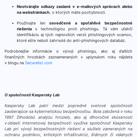
Neotvárajte odkazy zaslané v e-mailových správach alebo
na webstránkach
, o ktorých máte pochybnosti.
Používajte len
osvedčené a spoľahlivé bezpečnostné
riešenia
s technológiou proti phishingu. Tá vám uľahčí
identifikáciu aj tých najnovších verzií phishingových scamov,
ktoré ešte neboli zahrnuté do anti-phishingových databáz.
Podrobnejšie informácie o vývoji phishingu, ako aj ďalších
finančných hrozbách zaznamenaných v uplynulom roku nájdete
v blogu na
Securelist.com
O spoločnosti Kaspersky Lab
Kaspersky Lab patrí medzi popredné svetové spoločnosti
zaoberajúce sa kybernetickou bezpečnosťou. Bola založená v roku
1997. Dlhodobú analýzu hrozieb, ako aj dlhoročné skúsenosti
v
oblasti internetovej bezpečnosti využíva spoločnosť
Kaspersky
Lab pri vývoji bezpečnostných riešení a služieb zameraných na
ochranu podnikov, kritických infraštruktúr, štátnych či vládnych