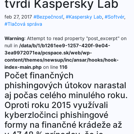
tvrdí Kaspersky Lab
feb 27, 2017
#Bezpečnosť
,
#Kaspersky Lab
,
#Softvér
,
#Tlačová správa
Warning
: Attempt to read property "post_excerpt" on
null in
/data/b/1/b1261ee9-1257-420f-9e04-
3ea9972071ea/pcspace.sk/web/wp-
content/themes/newsup/inc/ansar/hooks/hook-
index-main.php
on line
116
Počet finančných
phishingových útokov narastal
aj počas celého minulého roku.
Oproti roku 2015 využívali
kyberzločinci phishingové
formy na finančné krádeže až