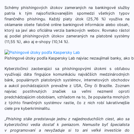
Schémy phishingových útokov zameraných na bankingové služby
patria k tým najsofistikovanejším spomedzi všetkých typov
finančného phishingu. Každý piaty útok (25,76 %) využíva na
oklamanie obete falošné online bankingové informácie alebo obsah,
ktorý sa javí ako oficiálna verzia bankových webov. Rovnako rástol
aj podiel phishingových útokov zameraných na platobné systémy
(11,55 %), ako aj e-shopy (10,14 %).
Pishingové útoky podľa Kaspersky Lab najviac nezaujímali banky, ako 
Kyberzločinci zaoberajúci sa phishingopvými útokmi s obľubou
využívajú dáta fingujúce komunikáciu najväčších medzinárodných
bánk, populárnych platobných systémov, internetových obchodov
a aukcií pochádzajúcich prevažne z USA, Číny či Brazílie. Zoznam
najviac postihnutých značiek sa veľmi nezmenil oproti
predchádzajúcim obdobiam, vzhľadom na to, že popularita mnohých
z týchto finančných systémov rastie, čo z nich robí lukratívnejšie
ciele pre kyberkriminalitu.
„
Phishing stále predstavuje jednu z najjednoduchších ciest, ako sa
kyberzločinci vedia dostať k peniazom. Nemusíte byť špecialista
v programovaní a nevyžaduje si to ani veľké investície do