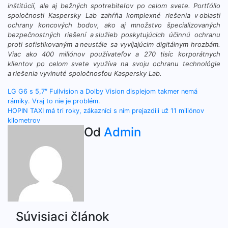
inštitúcií, ale aj bežných spotrebiteľov po celom svete. Portfólio
spoločnosti Kaspersky Lab zahŕňa komplexné riešenia v
oblasti
ochrany koncových bodov, ako aj množstvo špecializovaných
bezpečnostných riešení a
služieb poskytujúcich účinnú ochranu
proti sofistikovaným a
neustále sa vyvíjajúcim d
igitálnym hrozbám.
Viac ako 400 miliónov používateľov a 270 tisíc korporátnych
klientov po celom svete využíva na svoju ochranu technológie
a
riešenia vyvinuté spoločnosťou
Kaspersky Lab.
Navigácia
LG G6 s 5,7″ Fullvision a Dolby Vision displejom takmer nemá
rámiky. Vraj to nie je problém.
v
HOPIN TAXI má tri roky, zákazníci s ním prejazdili už 11 miliónov
kilometrov
článku
Od
Admin
Súvisiaci článok