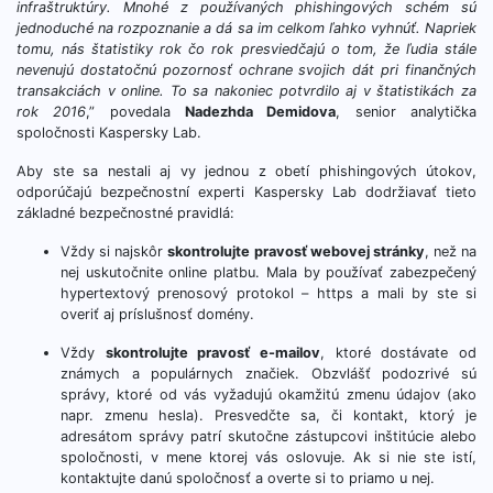
infraštruktúry. Mnohé z používaných phishingových schém sú
jednoduché na rozpoznanie a dá sa im celkom ľahko vyhnúť. Napriek
tomu, nás štatistiky rok čo rok presviedčajú o tom, že ľudia stále
nevenujú dostatočnú pozornosť ochrane svojich dát pri finančných
transakciách v online. To sa nakoniec potvrdilo aj v štatistikách za
rok 2016
,” povedala
Nadezhda Demidova
, senior analytička
spoločnosti Kaspersky Lab.
Aby ste sa nestali aj vy jednou z obetí phishingových útokov,
odporúčajú bezpečnostní experti Kaspersky Lab dodržiavať tieto
základné bezpečnostné pravidlá:
Vždy si najskôr
skontrolujte pravosť webovej stránky
, než na
nej uskutočnite online platbu. Mala by používať zabezpečený
hypertextový prenosový protokol – https a mali by ste si
overiť aj príslušnosť domény.
Vždy
skontrolujte pravosť e-mailov
, ktoré dostávate od
známych a populárnych značiek. Obzvlášť podozrivé sú
správy, ktoré od vás vyžadujú okamžitú zmenu údajov (ako
napr. zmenu hesla). Presvedčte sa, či kontakt, ktorý je
adresátom správy patrí skutočne zástupcovi inštitúcie alebo
spoločnosti, v mene ktorej vás oslovuje. Ak si nie ste istí,
kontaktujte danú spoločnosť a overte si to priamo u nej.