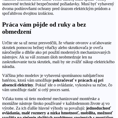
stanovené technické bezpečnostné požiadavky. Musí byť vybavený
dvoma podúrovňami ochrany pred úrazom elektrickým prúdom a
spoľahlivou dvojitou izoláciou.
Práca vám pôjde od ruky a bez
obmedzení
Určite ste sa už neraz presvedčili, že vŕtanie otvorov a uťahovanie
skrutiek pomocou bežnej vŕtačky alebo skrutkovača je oveľa
náročnejšie a dlhšie ako pri použití moderných mechanizovaných
nástrojov. Ak sa váš zoznam úloh neobmedzuje len na
zaskrutkovanie tucta skrutiek, mali by ste zvážiť nákup elektrického
náradia.
Väčšina jeho modelov je vybavená spomínanou nabíjateľnou
batériou, ktorá vám umožňuje
pokračovať
v prácach aj pri
absencii elektriny
. Pokiaľ ide o ovládanie, vykonáva sa ručne, čo
vám umožňuje riadiť si celý proces sami.
Vďaka tomu sú tieto moderné mechanizované montérske a
montážne nástroje široko používané v každodennom živote aj vo
výrobe. Za ich ďalšie hlavné výhody sa považujú:
jednoduchosť
ovládania, malé rozmery a nízka hmotnosť, mobilita, možnosť
využitia na riešenie zložitých problémov spojených s montážou