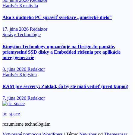
30. júna 2026
Redaktor
Hardvér
Kreativita
Ako z nudného PC spraviť svietiace „umelecké dielo“
17. júna 2026
Redaktor
Správy
Technológie
Kingston Technology upozorňuje na Design-In pamäte,
priemyselné SSD disky a Embedded riešenia pre aplikácie
novej generácie
8. júna 2026
Redaktor
Hardvér
Kingston
RAM pre servery: Základ, čo by ste mali vedieť (pred kúpou)
7. júna 2026
Redaktor
pc_space
rozumieme technológiám
Vytvorené pomocou WordPress
|
Téma:
Newsbes
od
Themeansar
.