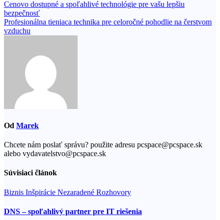
Navigácia
Cenovo dostupné a spoľahlivé technológie pre vašu lepšiu
bezpečnosť
v
Profesionálna tieniaca technika pre celoročné pohodlie na čerstvom
článku
vzduchu
Od
Marek
Chcete nám poslať správu? použite adresu pcspace@pcspace.sk
alebo vydavatelstvo@pcspace.sk
Súvisiaci článok
Biznis
Inšpirácie
Nezaradené
Rozhovory
DNS – spoľahlivý partner pre IT riešenia