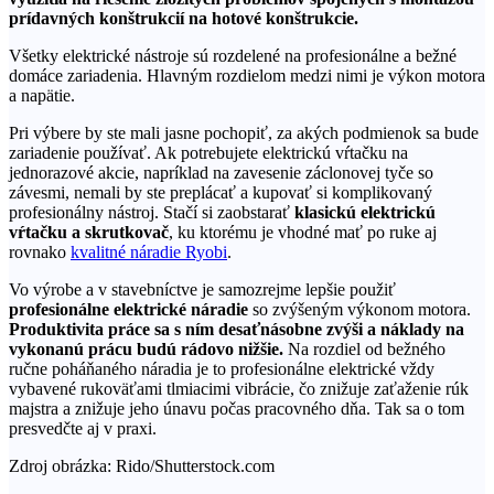
prídavných konštrukcií na hotové konštrukcie.
Všetky elektrické nástroje sú rozdelené na profesionálne a bežné
domáce zariadenia. Hlavným rozdielom medzi nimi je výkon motora
a napätie.
Pri výbere by ste mali jasne pochopiť, za akých podmienok sa bude
zariadenie používať. Ak potrebujete elektrickú vŕtačku na
jednorazové akcie, napríklad na zavesenie záclonovej tyče so
závesmi, nemali by ste preplácať a kupovať si komplikovaný
profesionálny nástroj. Stačí si zaobstarať
klasickú elektrickú
vŕtačku a skrutkovač
, ku ktorému je vhodné mať po ruke aj
rovnako
kvalitné náradie Ryobi
.
Vo výrobe a v stavebníctve je samozrejme lepšie použiť
profesionálne elektrické náradie
so zvýšeným výkonom motora.
Produktivita práce sa s ním desaťnásobne zvýši a náklady na
vykonanú prácu budú rádovo nižšie.
Na rozdiel od bežného
ručne poháňaného náradia je to profesionálne elektrické vždy
vybavené rukoväťami tlmiacimi vibrácie, čo znižuje zaťaženie rúk
majstra a znižuje jeho únavu počas pracovného dňa. Tak sa o tom
presvedčte aj v praxi.
Zdroj obrázka: Rido/Shutterstock.com