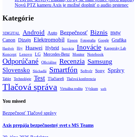
Novú PTZ kameru Axis je možné doplniť o audio prstenec
Kategórie
Biznis
Android
Bezpečnosť
Auto
BMW
3DIGITAL
Elektromobil
Canon
Dizajn
Grafika
Epson
Fotografia
Google
Inovácie
Huawei
Hybrid
Hry
Inovácia
Kaspersky Lab
Hardvér
Koncept
LG
Mercedes-Benz
Lenovo
Notebook
Monitor
Odporúčané
Recenzia
Samsung
Oficiálne
Smartfón
Slovensko
Správy
Sony
Softvér
Slúchadlá
Test
Tlačiareň
Tablet
Technológie
Tlačová konferencia
Tlačová správa
Výskum
Virtuálna realita
web
You missed
Bezpečnosť
Tlačové správy
Axis prepája bezpečnostný svet s MS Teams