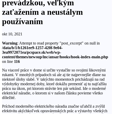
prevádzkou, veľkým
zaťažením a neustálym
používaním
okt 10, 2021
Warning
: Attempt to read property "post_excerpt" on null in
/data/b/1/b1261ee9-1257-420f-9e04-
3ea9972071ea/pcspace.sk/web/wp-
content/themes/newsup/inc/ansar/hooks/hook-index-main.php
on line
116
Na viaceré práce v dome si určite vystačíte so svojimi šikovnými
rukami. V mnohých prípadoch sú ale aj tie najpevnejšie dlane na
niektoré úlohy slabé. V takýchto momentoch prichádzajú na rad
výdobytky modernej doby, ktoré dokážu premeniť aj tu najťažšiu
prácu na úkon, pri ktorom strávite len pár sekúnd. Ide o moderné
elektrické náradie, o ktorom si v našom článku povieme všetko
dôležité.
Príchod moderného elektrického náradia značne uľahčil a zvýšil
efektivitu akýchkoľvek opravárenských prác a výstavby všetkých