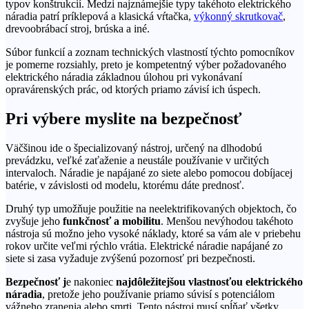
typov konštrukcií. Medzi najznámejšie typy takéhoto elektrického
náradia patrí príklepová a klasická vŕtačka,
výkonný skrutkovač
,
drevoobrábací stroj, brúska a iné.
Súbor funkcií a zoznam technických vlastností týchto pomocníkov
je pomerne rozsiahly, preto je kompetentný výber požadovaného
elektrického náradia základnou úlohou pri vykonávaní
opravárenských prác, od ktorých priamo závisí ich úspech.
Pri výbere myslite na bezpečnosť
Väčšinou ide o špecializovaný nástroj, určený na dlhodobú
prevádzku, veľké zaťaženie a neustále používanie v určitých
intervaloch. Náradie je napájané zo siete alebo pomocou dobíjacej
batérie, v závislosti od modelu, ktorému dáte prednosť.
Druhý typ umožňuje použitie na neelektrifikovaných objektoch, čo
zvyšuje jeho
funkčnosť a mobilitu
. Menšou nevýhodou takéhoto
nástroja sú možno jeho vysoké náklady, ktoré sa vám ale v priebehu
rokov určite veľmi rýchlo vrátia. Elektrické náradie napájané zo
siete si zasa vyžaduje zvýšenú pozornosť pri bezpečnosti.
Bezpečnosť j
e nakoniec
najdôležitejšou vlastnosťou elektrického
náradia
, pretože jeho používanie priamo súvisí s potenciálom
vážneho zranenia alebo smrti. Tento nástroj musí spĺňať všetky