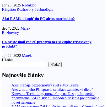
apr 25, 2025
Redaktor
Kingston
Rozhovory
Technológie
Akú RAMku kúpiť do PC alebo notebooku?
dec 7, 2022
Marek
Rozhovory
Čo by ste mali vedieť predtým než si kúpite repasovaný
produkt?
apr 22, 2022
Marek
Hľadať
Hľadať
Najnovšie články
Axis prepája bezpečnostný svet s MS Teams
Ako z nudného PC spraviť svietiace „umelecké dielo“
Kingston Technology upozorňuje na Design-In pamäte,
priemyselné SSD disky a Embedded riešenia pre aplikácie
novej generácie
RAM pre servery: Základ, čo by ste mali vedieť (pred kúpou)