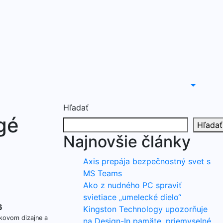
Hľadať
gé
Hľadať
Najnovšie články
Axis prepája bezpečnostný svet s
MS Teams
Ako z nudného PC spraviť
svietiace „umelecké dielo“
6
Kingston Technology upozorňuje
čkovom dizajne a
na Design-In pamäte, priemyselné