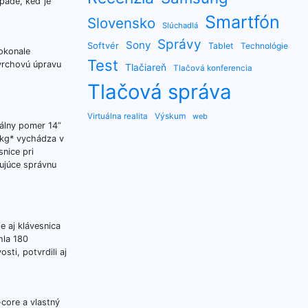
pade, keď je
Smartfón
Slovensko
Slúchadlá
Správy
Sony
Softvér
Tablet
Technológie
dokonale
Test
vrchovú úpravu
Tlačiareň
Tlačová konferencia
Tlačová správa
Výskum
Virtuálna realita
web
eálny pomer 14”
 kg* vychádza v
snice pri
ujúce správnu
e aj klávesnica
hla 180
ti, potvrdili aj
core a vlastný