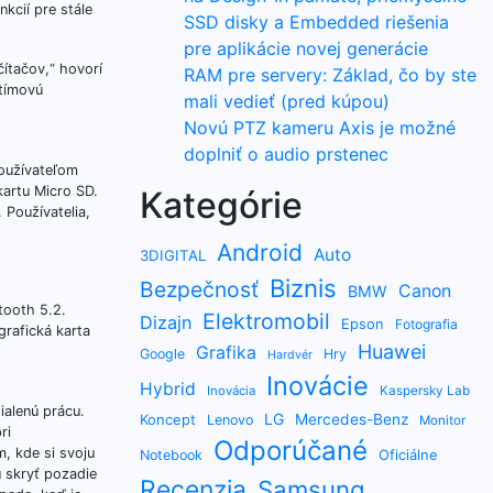
kcií pre stále
SSD disky a Embedded riešenia
pre aplikácie novej generácie
ítačov,“ hovorí
RAM pre servery: Základ, čo by ste
 tímovú
mali vedieť (pred kúpou)
Novú PTZ kameru Axis je možné
doplniť o audio prstenec
oužívateľom
artu Micro SD.
Kategórie
 Používatelia,
Android
Auto
3DIGITAL
Biznis
Bezpečnosť
Canon
BMW
tooth 5.2.
Elektromobil
Dizajn
Epson
Fotografia
rafická karta
Huawei
Grafika
Google
Hry
Hardvér
Inovácie
Hybrid
Inovácia
Kaspersky Lab
alenú prácu.
LG
Koncept
Mercedes-Benz
Lenovo
Monitor
ri
Odporúčané
m, kde si svoju
Oficiálne
Notebook
u skryť pozadie
Recenzia
Samsung