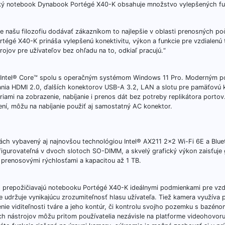
tický notebook Dynabook Portégé X40-K obsahuje množstvo vylepšených fun
našu filozofiu dodávať zákazníkom to najlepšie v oblasti prenosných poč
gé X40-K prináša vylepšenú konektivitu, výkon a funkcie pre vzdialenú
ojov pre užívateľov bez ohľadu na to, odkiaľ pracujú.“
 Intel® Core™ spolu s operačným systémom Windows 11 Pro. Moderným p
ania HDMI 2.0, ďalších konektorov USB-A 3.2, LAN a slotu pre pamäťovú k
mi na zobrazenie, nabíjanie i prenos dát bez potreby replikátora portov.
ení, môžu na nabíjanie použiť aj samostatný AC konektor.
tách vybavený aj najnovšou technológiou Intel® AX211 2×2 Wi-Fi 6E a Blue
urovateľná v dvoch slotoch SO-DIMM, a skvelý grafický výkon zaisťuje g
 prenosovými rýchlosťami a kapacitou až 1 TB.
 prepožičiavajú notebooku Portégé X40-K ideálnymi podmienkami pre vzdi
e udržuje vynikajúcu zrozumiteľnosť hlasu užívateľa. Tiež kamera využíva p
nie viditeľnosti tváre a jeho kontúr, či kontrolu svojho pozemku s bazéno
ch nástrojov môžu pritom používatelia nezávisle na platforme videohovor