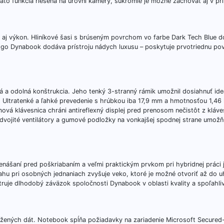
áto funkcia riešená na úrovni kamery, súkromie je možné zachovať aj v prí
jn aj výkon. Hliníkové šasi s brúseným povrchom vo farbe Dark Tech Blue 
logo Dynabook dodáva prístroju nádych luxusu – poskytuje prvotriednu po
 a odolná konštrukcia. Jeho tenký 3-stranný rámik umožnil dosiahnuť id
 Ultratenké a ľahké prevedenie s hrúbkou iba 17,9 mm a hmotnosťou 1,46
ová klávesnica chráni antireflexný displej pred prenosom nečistôt z kláve
dvojité ventilátory a gumové podložky na vonkajšej spodnej strane umožň
nášaní pred poškriabaním a veľmi praktickým prvkom pri hybridnej práci j
sahu pri osobných jednaniach zvyšuje veko, ktoré je možné otvoriť až do u
e dlhodobý záväzok spoločnosti Dynabook v oblasti kvality a spoľahlivos
ožených dát. Notebook spĺňa požiadavky na zariadenie Microsoft Secured-