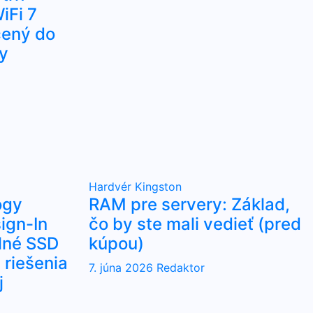
iFi 7
čený do
y
Hardvér
Kingston
ogy
RAM pre servery: Základ,
ign-In
čo by ste mali vedieť (pred
lné SSD
kúpou)
riešenia
7. júna 2026
Redaktor
j