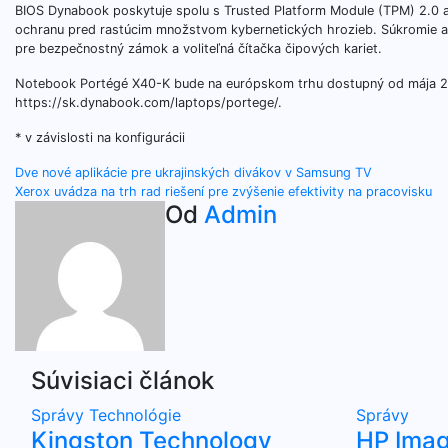
BIOS Dynabook poskytuje spolu s Trusted Platform Module (TPM) 2.0 a 
ochranu pred rastúcim množstvom kybernetických hrozieb. Súkromie a 
pre bezpečnostný zámok a voliteľná čítačka čipových kariet.
Notebook Portégé X40-K bude na európskom trhu dostupný od mája 2
https://sk.dynabook.com/laptops/portege/.
* v závislosti na konfigurácii
Navigácia
Dve nové aplikácie pre ukrajinských divákov v Samsung TV
Xerox uvádza na trh rad riešení pre zvýšenie efektivity na pracovisku
v
Od
Admin
článku
Súvisiaci článok
Správy
Technológie
Správy
Kingston Technology
HP Imag