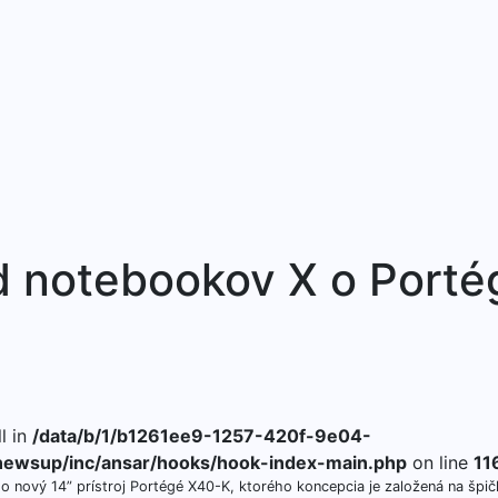
d notebookov X o Porté
l in
/data/b/1/b1261ee9-1257-420f-9e04-
ewsup/inc/ansar/hooks/hook-index-main.php
on line
11
 nový 14” prístroj Portégé X40-K, ktorého koncepcia je založená na špi