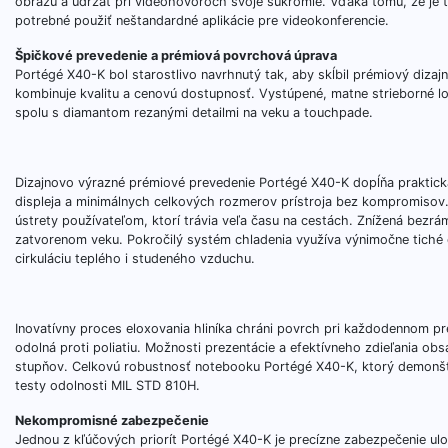
obrazu a udržať pri videohovoroch svoje súkromie. Vďaka tomu, že je t
potrebné použiť neštandardné aplikácie pre videokonferencie.
Špičkové prevedenie a prémiová povrchová úprava
Portégé X40-K bol starostlivo navrhnutý tak, aby skĺbil prémiový diza
kombinuje kvalitu a cenovú dostupnosť. Vystúpené, matne strieborné 
spolu s diamantom rezanými detailmi na veku a touchpade.
Dizajnovo výrazné prémiové prevedenie Portégé X40-K dopĺňa praktická
displeja a minimálnych celkových rozmerov prístroja bez kompromisov.
ústrety používateľom, ktorí trávia veľa času na cestách. Znížená bezrám
zatvorenom veku. Pokročilý systém chladenia využíva výnimočne tiché 
cirkuláciu teplého i studeného vzduchu.
Inovatívny proces eloxovania hliníka chráni povrch pri každodennom pre
odolná proti poliatiu. Možnosti prezentácie a efektívneho zdieľania ob
stupňov. Celkovú robustnosť notebooku Portégé X40-K, ktorý demonštruj
testy odolnosti MIL STD 810H.
Nekompromisné zabezpečenie
Jednou z kľúčových priorít Portégé X40-K je precízne zabezpečenie ul