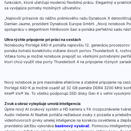
funkciách, ktoré uľahčujú modernú flexibilnú prácu. Elegantný a prak
sa vyvíjajúce potreby mobilných užívateľov.
„Najnovší prírastok do nášho prémiového radu Dynabook X demonštruje 
Damian Jaume, prezident Dynabook Europe GmbH. „Nový notebook Porté
spoluprácu v elegantnom hliníkovom šasi a ponúka perfektnú sadu nástr
Ultra rýchle pripojenie pri práci na cestách
Notebooky Portégé X40-K poháňa najnovšiu 12. generáciu procesorov
ponúka bohatú konektivitu vrátane dvoch portov Thunderbolt 4, rozhr
Vďaka tomu je možné notebook prepojiť so všetkými potrebnými periféria
ktorí chcú využiť oba porty Thunderbolt 4 na pripojenie rôznych zariad
Nový notebook je pre maximálne efektívne a stabilné pripojenie na ces
Portégé X40-K je možné osadiť až 32 GB pamäte DDR4 3200 MHz konfig
Intel® Iris® Xe. To všetko podporujú SSD disky Gen 4 s veľmi vysokými
Zvuk a obraz vylepšuje umelá inteligencia
Úplne nový AI zvukový systém a HD kamera s FA (rozpoznávanie tváre)
Audio riešenie AI Realtek potláča nežiaduce zvuky z pozadia a priebežn
videohovoroch prvky umelej inteligencie na korekciu osvetlenia a zlepše
pravidelnú údržbu vykonáva
bazénový vysávač
. Pomocou inteligentný