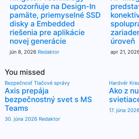
upozorňuje na Design-In
predsta
pamäte, priemyselné SSD
konektiv
disky a Embedded
spolupr
riešenia pre aplikácie
zariade
novej generácie
úroveň
jún 8, 2026
Redaktor
apr 21, 202
You missed
Bezpečnosť
Tlačové správy
Hardvér
Krea
Axis prepája
Ako z n
bezpečnostný svet s MS
svietiac
Teams
17. júna 202
30. júna 2026
Redaktor