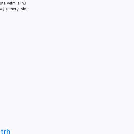
ta veľmi silnú
ej kamery, slot
trh