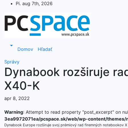
Skip
Pi. aug 7th, 2026
to
content
Domov
Hľadať
Správy
Dynabook rozširuje ra
X40-K
apr 8, 2022
Warning
: Attempt to read property "post_excerpt" on nul
3ea9972071ea/pcspace.sk/web/wp-content/themes/n
Dynabook Europe rozširuje svoj prémiový rad firemných notebookov X o