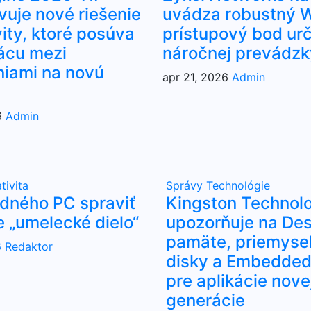
vuje nové riešenie
uvádza robustný W
ity, ktoré posúva
prístupový bod ur
ácu mezi
náročnej prevádzk
niami na novú
apr 21, 2026
Admin
6
Admin
tivita
Správy
Technológie
udného PC spraviť
Kingston Technol
e „umelecké dielo“
upozorňuje na Des
pamäte, priemyse
6
Redaktor
disky a Embedded 
pre aplikácie nove
generácie