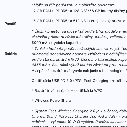
*Môže sa líšiť podľa trhu a mobilného operátora
12 GB RAM (LPDDR5) a 128 GB/256 GB interný úložný p
16 GB RAM (LPDDR5) a 512 GB interný úložný priestor
Pamäť
* Úložný priestor sa môže líšiť podľa trhu, modelu a m
úložného priestoru závisí od krajiny, modelu, veľkosti 
5000 mAh (typická kapacita)
* Typická hodnota podľa nezávislých laboratórnych te
Batéria
priemerná odhadovaná hodnota vzhľadom k odchýlkam k
podľa štandardu IEC 61960. Menovitá (minimálna) kapac
4855 mAh. Skutočná výdrž batérie závisí od prostredia 
Vylepšené bezdrôtové rýchle nabíjanie s technológiou 
Certifikácia USB PD 3.0 (PPS) Fast Charging pre káblov
* Bezdrôtové nabíjanie – certifikácia WPC
* Wireless PowerShare
* Systém Fast Wireless Charging 2.0 je v súčasnej dobe
Charger Stand, Wireless Charger Duo Pad a ďalšími prí
nabíjanie s výkonom 10 W či vyšším. Predáva sa samost