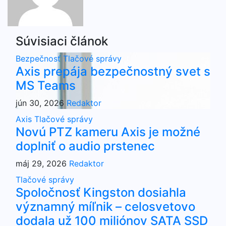
Súvisiaci článok
Bezpečnosť
Tlačové správy
Axis prepája bezpečnostný svet s
MS Teams
jún 30, 2026
Redaktor
Axis
Tlačové správy
Novú PTZ kameru Axis je možné
doplniť o audio prstenec
máj 29, 2026
Redaktor
Tlačové správy
Spoločnosť Kingston dosiahla
významný míľnik – celosvetovo
dodala už 100 miliónov SATA SSD