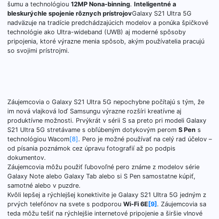
šumu a technológiou
12MP Nona-binning
.
Inteligentné a
bleskurýchle spojenie rôznych prístrojov
Galaxy S21 Ultra 5G
nadväzuje na tradície predchádzajúcich modelov a ponúka špičkové
technológie ako Ultra-wideband (UWB) aj moderné spôsoby
pripojenia, ktoré výrazne menia spôsob, akým používatelia pracujú
so svojimi prístrojmi.
Záujemcovia o Galaxy S21 Ultra 5G nepochybne počítajú s tým, že
im nová vlajková loď Samsungu výrazne rozšíri kreatívne aj
produktívne možnosti. Prvýkrát v sérii S sa preto pri modeli Galaxy
S21 Ultra 5G stretávame s obľúbeným dotykovým perom
S Pen
s
technológiou Wacom
[8]
. Pero je možné používať na celý rad účelov –
od písania poznámok cez úpravu fotografií až po podpis
dokumentov.
Záujemcovia môžu použiť ľubovoľné pero známe z modelov série
Galaxy Note alebo Galaxy Tab alebo si S Pen samostatne kúpiť,
samotné alebo v puzdre.
Kvôli lepšej a rýchlejšej konektivite je Galaxy S21 Ultra 5G jedným z
prvých telefónov na svete s podporou
Wi-Fi 6E
[9]
. Záujemcovia sa
teda môžu tešiť na rýchlejšie internetové pripojenie a širšie vlnové