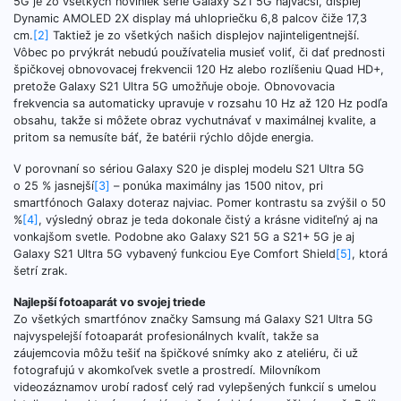
5G je zo všetkých noviniek série Galaxy S21 5G najväčší, displej
Dynamic AMOLED 2X display má uhlopriečku 6,8 palcov čiže 17,3
cm.
[2]
Taktiež je zo všetkých našich displejov najinteligentnejší.
Vôbec po prvýkrát nebudú používatelia musieť voliť, či dať prednosti
špičkovej obnovovacej frekvencii 120 Hz alebo rozlíšeniu Quad HD+,
pretože Galaxy S21 Ultra 5G umožňuje oboje. Obnovovacia
frekvencia sa automaticky upravuje v rozsahu 10 Hz až 120 Hz podľa
obsahu, takže si môžete obraz vychutnávať v maximálnej kvalite, a
pritom sa nemusíte báť, že batérii rýchlo dôjde energia.
V porovnaní so sériou Galaxy S20 je displej modelu S21 Ultra 5G
o 25 % jasnejší
[3]
– ponúka maximálny jas 1500 nitov, pri
smartfónoch Galaxy doteraz najviac. Pomer kontrastu sa zvýšil o 50
%
[4]
, výsledný obraz je teda dokonale čistý a krásne viditeľný aj na
vonkajšom svetle. Podobne ako Galaxy S21 5G a S21+ 5G je aj
Galaxy S21 Ultra 5G vybavený funkciou Eye Comfort Shield
[5]
, ktorá
šetrí zrak.
Najlepší fotoaparát vo svojej triede
Zo všetkých smartfónov značky Samsung má Galaxy S21 Ultra 5G
najvyspelejší fotoaparát profesionálnych kvalít, takže sa
záujemcovia môžu tešiť na špičkové snímky ako z ateliéru, či už
fotografujú v akomkoľvek svetle a prostredí. Milovníkom
videozáznamov urobí radosť celý rad vylepšených funkcií s umelou