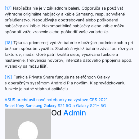
[17]
Nabíjačka nie je v základnom balení. Odporúča sa používať
výhradne originálne nabíjačky a káble Samsung, resp. schválené
príslušenstvo. Nepoužívajte opotrebované alebo poškodené
nabíjačky ani káble. Nekompatibilné nabíjačky alebo káble môžu
spôsobiť váže zranenie alebo poškodiť vaše zariadenie.
[18]
Týka sa priemernej výdrže batérie v bežných podmienkach a pri
bežnom spôsobe využitia. Skutočná výdrž batérie závisí od rôznych
faktorov, medzi ktoré patrí kvalita siete, využívané funkcie a
nastavenie, frekvencia hovorov, intenzita dátového pripojenia apod.
Výsledky sa môžu líšiť.
[19]
Funkcia Private Share funguje na telefónoch Galaxy
s operačným systémom Android P a novším. K sprevádzkovaniu
funkcie je nutné stiahnuť aplikáciu.
Navigácia
ASUS predstavil nové notebooky na výstave CES 2021
Smartfóny Samsung Galaxy S21 5G a Galaxy S21+ 5G
v
Od
Admin
článku