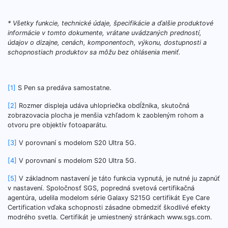
*
Všetky funkcie, technické údaje, špecifikácie a ďalšie produktové
informácie v tomto dokumente, vrátane uvádzaných predností,
údajov o dizajne, cenách, komponentoch, výkonu, dostupnosti a
schopnostiach produktov sa môžu bez ohlásenia meniť.
[1]
S Pen sa predáva samostatne.
[2]
Rozmer displeja udáva uhlopriečka obdĺžnika, skutočná
zobrazovacia plocha je menšia vzhľadom k zaobleným rohom a
otvoru pre objektív fotoaparátu.
[3]
V porovnaní s modelom S20 Ultra 5G.
[4]
V porovnaní s modelom S20 Ultra 5G.
[5]
V základnom nastavení je táto funkcia vypnutá, je nutné ju zapnúť
v nastavení. Spoločnosť SGS, popredná svetová certifikačná
agentúra, udelila modelom série Galaxy S215G certifikát Eye Care
Certification vďaka schopnosti zásadne obmedziť škodlivé efekty
modrého svetla. Certifikát je umiestnený stránkach www.sgs.com.