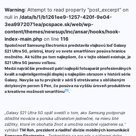
Warning
: Attempt to read property "post_excerpt" on
null in
/data/b/1/b1261ee9-1257-420f-9e04-
3ea9972071ea/pcspace.sk/web/wp-
content/themes/newsup/inc/ansar/hooks/hook-
index-main.php
on line
116
Spoločnosť Samsung Electronics predstavila vlajkovú loď Galaxy
S21 Ultra 5G, prístroj, ktorý vo svete smartfónov posúva hranice
možného. Ak túžite po tom najlepšom, čo v tejto oblasti existuje, je
S21 Ultra 5G jasnou voľbou.
Medzi najväčšie prednosti patrí najlepší fotoaparát profesionálnych
kvalít a najinteligentnejší displej s najlepším obrazom v histórii série
Galaxy. Navyše sa tu prvýkrát v sérii S stretávame s obľúbeným
dotykovým perom S Pen, čo posúva na vyššiu úroveň produktívne
[1]
a kreatívne možnosti smartfónu
.
„Galaxy S21 Ultra 5G opäť svedčí o tom, ako Samsung podporuje
dôležité inovácie a ponúka užívateľom jedinečné, na mieru šité
zážitky, ktoré im obohatia život a umožnia osobné vyjadrenie sa,“
vyhlásil
TM Roh, prezident a riaditeľ divízie mobilných komunikácií
Samsung Electronics.
„Technológia sa pre nás v súčasnej dobe