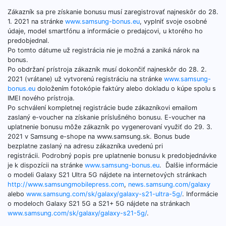
Zákazník sa pre získanie bonusu musí zaregistrovať najneskôr do 28.
1. 2021 na stránke
www.samsung-bonus.eu
, vyplniť svoje osobné
údaje, model smartfónu a informácie o predajcovi, u ktorého ho
predobjednal.
Po tomto dátume už registrácia nie je možná a zaniká nárok na
bonus.
Po obdržaní prístroja zákazník musí dokončiť najneskôr do 28. 2.
2021 (vrátane) už vytvorenú registráciu na stránke
www.samsung-
bonus.eu
doložením fotokópie faktúry alebo dokladu o kúpe spolu s
IMEI nového prístroja.
Po schválení kompletnej registrácie bude zákazníkovi emailom
zaslaný e-voucher na získanie príslušného bonusu. E-voucher na
uplatnenie bonusu môže zákazník po vygenerovaní využiť do 29. 3.
2021 v Samsung e-shope na www.samsung.sk. Bonus bude
bezplatne zaslaný na adresu zákazníka uvedenú pri
registrácii. Podrobný popis pre uplatnenie bonusu k predobjednávke
je k dispozícii na stránke
www.samsung-bonus.eu
. Ďalšie informácie
o modeli Galaxy S21 Ultra 5G nájdete na internetových stránkach
http://www.samsungmobilepress.com
,
news.samsung.com/galaxy
alebo
www.samsung.com/sk/galaxy/galaxy-s21-ultra-5g/
. Informácie
o modeloch Galaxy S21 5G a S21+ 5G nájdete na stránkach
www.samsung.com/sk/galaxy/galaxy-s21-5g/
.