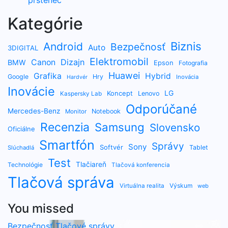
prstenec
Kategórie
Biznis
Android
Bezpečnosť
Auto
3DIGITAL
Elektromobil
Dizajn
Canon
BMW
Epson
Fotografia
Huawei
Grafika
Hybrid
Google
Hry
Inovácia
Hardvér
Inovácie
LG
Koncept
Lenovo
Kaspersky Lab
Odporúčané
Mercedes-Benz
Notebook
Monitor
Recenzia
Samsung
Slovensko
Oficiálne
Smartfón
Správy
Sony
Softvér
Tablet
Slúchadlá
Test
Tlačiareň
Technológie
Tlačová konferencia
Tlačová správa
Výskum
Virtuálna realita
web
You missed
Bezpečnosť
Tlačové správy