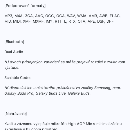
[Podporované formáty]
MP3, M4A, 3GA, AAC, OGG, OGA, WAV, WMA, AMR, AWB, FLAC,
MID, MIDI, XMF, MXMF, IMY, RTTTL, RTX, OTA, APE, DSF, DFF
[Bluetooth]
Dual Audio
*U dvoch pripojených zariadení sa môže prejaviť rozdiel v zvukovom
výstupe
.
Scalable Codec
*K dispozícii len u niektorého príslušenstva značky Samsung, napr.
Galaxy Buds Pro, Galaxy Buds Live, Galaxy Buds.
[Nahrávanie]
Kvalitu záznamu vylepšuje mikrofón High AOP Mic s minimalizáciou
skreslenia v hlučnom prostredí.