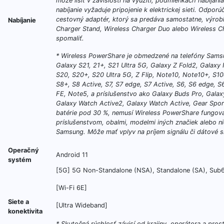
môže líšiť v závislosti na využití, podmienkach nabíjan
nabíjanie vyžaduje pripojenie k elektrickej sieti. Odporú
cestovný adaptér, ktorý sa predáva samostatne, výrobk
Nabíjanie
Charger Stand, Wireless Charger Duo alebo Wireless Ch
spomaliť.
* Wireless PowerShare je obmedzené na telefóny Samsu
Galaxy S21, 21+, S21 Ultra 5G, Galaxy Z Fold2, Galaxy
S20, S20+, S20 Ultra 5G, Z Flip, Note10, Note10+, S10
S8+, S8 Active, S7, S7 edge, S7 Active, S6, S6 edge, 
FE, Note5, a príslušenstvo ako Galaxy Buds Pro, Galax
Galaxy Watch Active2, Galaxy Watch Active, Gear Spor
batérie pod 30 %, nemusí Wireless PowerShare fungov
príslušenstvom, obalmi, modelmi iných značiek alebo ni
Samsung. Môže mať vplyv na príjem signálu či dátové slu
Operačný
Android 11
systém
[5G] 5G Non-Standalone (NSA), Standalone (SA), Sub
[Wi-Fi 6E]
Siete a
[Ultra Wideband]
konektivita
* Skutočná rýchlosť závisí od krajiny, operátora a prost