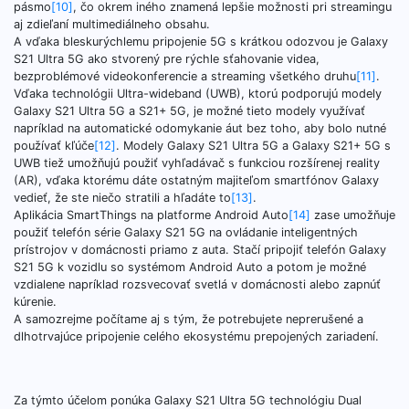
pásmo
[10]
, čo okrem iného znamená lepšie možnosti pri streamingu
aj zdieľaní multimediálneho obsahu.
A vďaka bleskurýchlemu pripojenie 5G s krátkou odozvou je Galaxy
S21 Ultra 5G ako stvorený pre rýchle sťahovanie videa,
bezproblémové videokonferencie a streaming všetkého druhu
[11]
.
Vďaka technológii Ultra-wideband (UWB), ktorú podporujú modely
Galaxy S21 Ultra 5G a S21+ 5G, je možné tieto modely využívať
napríklad na automatické odomykanie áut bez toho, aby bolo nutné
používať kľúče
[12]
. Modely Galaxy S21 Ultra 5G a Galaxy S21+ 5G s
UWB tiež umožňujú použiť vyhľadávač s funkciou rozšírenej reality
(AR), vďaka ktorému dáte ostatným majiteľom smartfónov Galaxy
vedieť, že ste niečo stratili a hľadáte to
[13]
.
Aplikácia SmartThings na platforme Android Auto
[14]
zase umožňuje
použiť telefón série Galaxy S21 5G na ovládanie inteligentných
prístrojov v domácnosti priamo z auta. Stačí pripojiť telefón Galaxy
S21 5G k vozidlu so systémom Android Auto a potom je možné
vzdialene napríklad rozsvecovať svetlá v domácnosti alebo zapnúť
kúrenie.
A samozrejme počítame aj s tým, že potrebujete neprerušené a
dlhotrvajúce pripojenie celého ekosystému prepojených zariadení.
Za týmto účelom ponúka Galaxy S21 Ultra 5G technológiu Dual