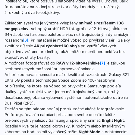
inteligenciou, ktoré posúvajú natočené videá na vyššiu úroveň. Balík
fotoaparátov na zadnej strane tvoria štyri moduly – ultraširoký,
širokouhlý a dva teleobjektívy.
Základom systému je výrazne vylepšený
snímač s rozlíšením 108
megapixelov
, schopný urobiť HDR fotografie v 12-bitovej hĺbke so
64-násobnou farebnou paletou a viac než trojnásobným dynamickým
rozsahom
[6]
. Pri natáčaní je možné vôbec po prvýkrát v sérii Galaxy
zvoliť rozlíšenie
4K pri rýchlosti 60 obr/s
pri využití všetkých
objektívov vrátane predného, ​​takže môžete meniť perspektívu bez
akejkoľvek straty kvality.
A možnosť fotografovať do
RAW v 12-bitovej hĺbke
[7]
je zárukou
neobmedzených možností pri spracovaní snímok.
Ani pri zoomovaní nemusíte mať o kvalitu obrazu strach. Galaxy S21
Ultra 5G ponúka technológiu Space Zoom so 100-násobným
priblížením, na ktorej sa vôbec po prvýkrát u Samsungu podieľa
duálny systém objektívov – jeden má trojnásobný zoom, druhý
desaťnásobný, oba sú vybavené systémom automatického ostrenia
Dual Pixel (2PD).
Telefón sa tým pádom hodí aj pre skutočné akčné fotografovanie.
Pri fotografovaní a natáčaní pri slabom svetle oceníte ďalší z
prelomových vynálezov Samsungu, špeciálny snímač
Bright Night
.
Rozdiel v kvalite je naozaj obrovský. K nočným alebo interiérovým
záberom sa hodí najmä vylepšený režim
Night Mode
s odstránením