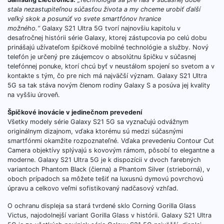
stala nezastupiteľnou súčasťou života a my chceme urobiť ďalší
veľký skok a posunúť vo svete smartfónov hranice
možného.“
Galaxy S21 Ultra 5G tvorí najnovšiu kapitolu v
desaťročnej histórii série Galaxy, ktorej zástupcovia po celú dobu
prinášajú užívateľom špičkové mobilné technológie a služby. Nový
telefón je určený pre záujemcov o absolútnu špičku v súčasnej
telefónnej ponuke, ktorí chcú byť v neustálom spojení so svetom a v
kontakte s tým, čo pre nich má najväčší význam. Galaxy S21 Ultra
5G sa tak stáva novým členom rodiny Galaxy S a posúva jej kvality
na vyššiu úroveň.
Špičkové inovácie v jedinečnom prevedení
Všetky modely série Galaxy S21 5G sa vyznačujú odvážnym
originálnym dizajnom, vďaka ktorému sú medzi súčasnými
smartfónmi okamžite rozpoznateľné. Vďaka prevedeniu Contour Cut
Camera objektívy splývajú s kovovým rámom, pôsobí to elegantne a
moderne. Galaxy S21 Ultra 5G je k dispozícii v dvoch farebných
variantoch Phantom Black (čierna) a Phantom Silver (strieborná), v
oboch prípadoch sa môžete tešiť na luxusnú dymovú povrchovú
úpravu a celkovo veľmi sofistikovaný nadčasový vzhľad.
O ochranu displeja sa stará tvrdené sklo Corning Gorilla Glass
Victus, najodolnejší variant Gorilla Glass v histórii. Galaxy S21 Ultra