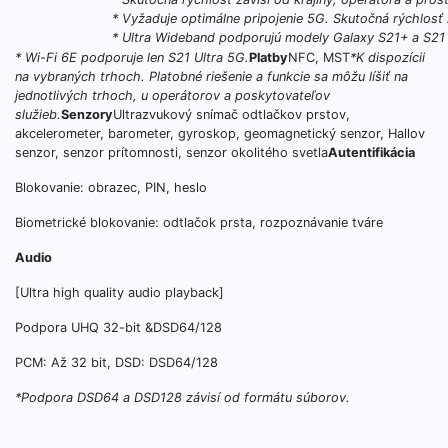
* Vyžaduje optimálne pripojenie 5G. Skutočná rýchlosť z
* Ultra Wideband podporujú modely Galaxy S21+ a S21 
* Wi-Fi 6E podporuje len S21 Ultra 5G.
Platby
NFC, MST
*K dispozícii
na vybraných trhoch. Platobné riešenie a funkcie sa môžu líšiť na
jednotlivých trhoch, u operátorov a poskytovateľov
služieb.
Senzory
Ultrazvukový snímač odtlačkov prstov,
akcelerometer, barometer, gyroskop, geomagnetický senzor, Hallov
senzor, senzor prítomnosti, senzor okolitého svetla
Autentifikácia
Blokovanie: obrazec, PIN, heslo
Biometrické blokovanie: odtlačok prsta, rozpoznávanie tváre
Audio
[Ultra high quality audio playback]
Podpora UHQ 32-bit &DSD64/128
PCM: Až 32 bit, DSD: DSD64/128
*Podpora DSD64 a DSD128 závisí od formátu súborov.