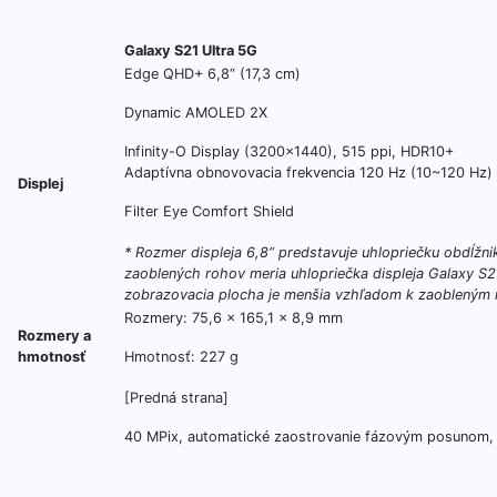
Galaxy S21 Ultra 5G
Edge QHD+ 6,8“ (17,3 cm)
Dynamic AMOLED 2X
Infinity-O Display (3200×1440), 515 ppi, HDR10+
Adaptívna obnovovacia frekvencia 120 Hz (10~120 Hz)
Displej
Filter Eye Comfort Shield
*
Rozmer displeja 6,8“ predstavuje uhlopriečku obdĺžn
zaoblených rohov meria uhlopriečka displeja Galaxy S2
zobrazovacia plocha je menšia vzhľadom k zaobleným r
Rozmery: 75,6 x 165,1 x 8,9 mm
Rozmery a
hmotnosť
Hmotnosť: 227 g
[Predná strana]
40 MPix, automatické zaostrovanie fázovým posunom, u