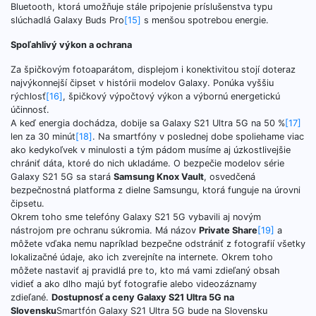
Bluetooth, ktorá umožňuje stále pripojenie príslušenstva typu
slúchadlá Galaxy Buds Pro
[15]
s menšou spotrebou energie.
Spoľahlivý výkon a ochrana
Za špičkovým fotoaparátom, displejom i konektivitou stojí doteraz
najvýkonnejší čipset v histórii modelov Galaxy. Ponúka vyššiu
rýchlosť
[16]
, špičkový výpočtový výkon a výbornú energetickú
účinnosť.
A keď energia dochádza, dobije sa Galaxy S21 Ultra 5G na 50 %
[17]
len za 30 minút
[18]
. Na smartfóny v poslednej dobe spoliehame viac
ako kedykoľvek v minulosti a tým pádom musíme aj úzkostlivejšie
chrániť dáta, ktoré do nich ukladáme. O bezpečie modelov série
Galaxy S21 5G sa stará
Samsung Knox Vault
, osvedčená
bezpečnostná platforma z dielne Samsungu, ktorá funguje na úrovni
čipsetu.
Okrem toho sme telefóny Galaxy S21 5G vybavili aj novým
nástrojom pre ochranu súkromia. Má názov
Private Share
[19]
a
môžete vďaka nemu napríklad bezpečne odstrániť z fotografií všetky
lokalizačné údaje, ako ich zverejníte na internete. Okrem toho
môžete nastaviť aj pravidlá pre to, kto má vami zdieľaný obsah
vidieť a ako dlho majú byť fotografie alebo videozáznamy
zdieľané.
Dostupnosť a ceny Galaxy S21 Ultra 5G na
Slovensku
Smartfón Galaxy S21 Ultra 5G bude na Slovensku