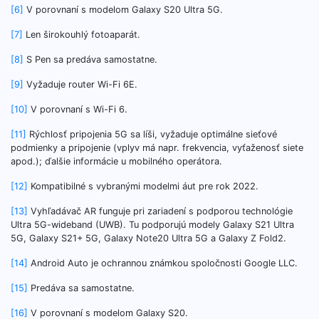
[6]
V porovnaní s modelom Galaxy S20 Ultra 5G.
[7]
Len širokouhlý fotoaparát.
[8]
S Pen sa predáva samostatne.
[9]
Vyžaduje router Wi-Fi 6E.
[10]
V porovnaní s Wi-Fi 6.
[11]
Rýchlosť pripojenia 5G sa líši, vyžaduje optimálne sieťové
podmienky a pripojenie (vplyv má napr. frekvencia, vyťaženosť siete
apod.); ďalšie informácie u mobilného operátora.
[12]
Kompatibilné s vybranými modelmi áut pre rok 2022.
[13]
Vyhľadávač AR funguje pri zariadení s podporou technológie
Ultra 5G-wideband (UWB). Tu podporujú modely Galaxy S21 Ultra
5G, Galaxy S21+ 5G, Galaxy Note20 Ultra 5G a Galaxy Z Fold2.
[14]
Android Auto je ochrannou známkou spoločnosti Google LLC.
[15]
Predáva sa samostatne.
[16]
V porovnaní s modelom Galaxy S20.