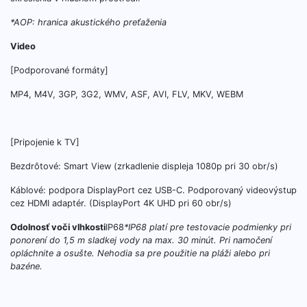
*AOP: hranica akustického preťaženia
Video
[Podporované formáty]
MP4, M4V, 3GP, 3G2, WMV, ASF, AVI, FLV, MKV, WEBM
[Pripojenie k TV]
Bezdrôtové: Smart View (zrkadlenie displeja 1080p pri 30 obr/s)
Káblové: podpora DisplayPort cez USB-C. Podporovaný videovýstup
cez HDMI adaptér. (DisplayPort 4K UHD pri 60 obr/s)
Odolnosť voči vlhkosti
IP68
*IP68 platí pre testovacie podmienky pri
ponorení do 1,5 m sladkej vody na max. 30 minút. Pri namočení
opláchnite a osušte. Nehodia sa pre použitie na pláži alebo pri
bazéne.