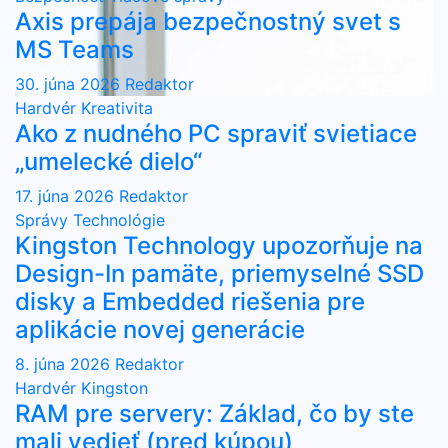
Axis prepája bezpečnostný svet s
MS Teams
30. júna 2026
Redaktor
Hardvér
Kreativita
Ako z nudného PC spraviť svietiace
„umelecké dielo“
17. júna 2026
Redaktor
Správy
Technológie
Kingston Technology upozorňuje na
Design-In pamäte, priemyselné SSD
disky a Embedded riešenia pre
aplikácie novej generácie
8. júna 2026
Redaktor
Hardvér
Kingston
RAM pre servery: Základ, čo by ste
mali vedieť (pred kúpou)