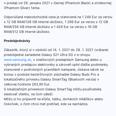
v predaji od 29. januára 2021 v čiernej (Phantom Black) a striebornej
(Phantom Silver) farbe.
Odporúčaná maloobchodná cena je stanovená na 1 249 Eur za verziu
s 12 GB RAM/128 GB interné úložisko, 1 299 Eur za verziu s 12 GB
RAM/256 GB interné úložisko a 1 429 Eur za verziu s 16 GB
RAM/512 GB interné úložisko.
Predobjednávky
Zákazník, ktorý si v období od 14. 1. 2021 do 28. 1. 2021 (vrátane)
predobjedná zariadenie Galaxy S21 Ultra 5G z e-shopu
www.samsung.sk
, v značkových predajniach Samsung alebo u
vybraných predajcov elektroniky a zároveň splní ďalšie podmienky
stanovené v podrobných pravidlách kampane, získava nárok na
bonus v podobe bezdrôtových slúchadiel Galaxy Buds Pro a
lokalizačného prívesku Galaxy SmartTag (Bluetooth verzia) v
celkovej hodnote 263,90 Eur.
S lokalizačným príveskom Galaxy SmartTag môžu používatelia
sledovať všetko, na čom záleží.
Môžu si ho pripevniť na kľúče, tašku, domácich miláčikov alebo
čokoľvek, o čom chcú mať prehľad, kde sa nachádza.