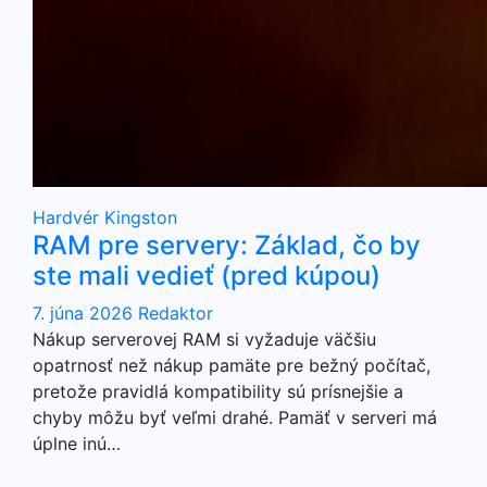
Hardvér
Kingston
RAM pre servery: Základ, čo by
ste mali vedieť (pred kúpou)
7. júna 2026
Redaktor
Nákup serverovej RAM si vyžaduje väčšiu
opatrnosť než nákup pamäte pre bežný počítač,
pretože pravidlá kompatibility sú prísnejšie a
chyby môžu byť veľmi drahé. Pamäť v serveri má
úplne inú…