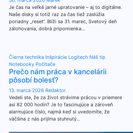
30. marca 2026
Marek
Je čas na veľké jarné upratovanie – aj to digitálne.
Naše disky si totiž raz za čas tiež zaslúžia
poriadny „reset“. Blíži sa 31. marec, Svetový deň
zálohovania, dobrá pripomienka…
Čierna technika
Inšpirácie
Logitech
Náš tip
Notebooky
Počítače
Prečo nám práca v kancelárii
pôsobí bolesť?
13. marca 2026
Redaktor
Vedeli ste, že za život strávime prácou v priemere
asi 82 000 hodín? Je to fascinujúce a zároveň
alarmujúce číslo, najmä keď si uvedomíte, že
väčšina z nás prijíma stuhnutý…