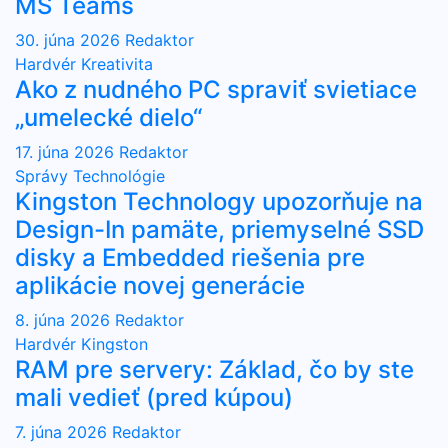
MS Teams
30. júna 2026
Redaktor
Hardvér
Kreativita
Ako z nudného PC spraviť svietiace
„umelecké dielo“
17. júna 2026
Redaktor
Správy
Technológie
Kingston Technology upozorňuje na
Design-In pamäte, priemyselné SSD
disky a Embedded riešenia pre
aplikácie novej generácie
8. júna 2026
Redaktor
Hardvér
Kingston
RAM pre servery: Základ, čo by ste
mali vedieť (pred kúpou)
7. júna 2026
Redaktor