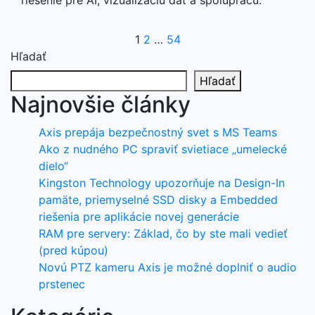
riešenie pre AI, vizualizáciu dát a spoluprácu.
Stránkovanie
1
2
…
54
Hľadať
príspevkov
Hľadať
Najnovšie články
Axis prepája bezpečnostný svet s MS Teams
Ako z nudného PC spraviť svietiace „umelecké
dielo“
Kingston Technology upozorňuje na Design-In
pamäte, priemyselné SSD disky a Embedded
riešenia pre aplikácie novej generácie
RAM pre servery: Základ, čo by ste mali vedieť
(pred kúpou)
Novú PTZ kameru Axis je možné doplniť o audio
prstenec