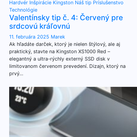
Hardvér
Inšpirácie
Kingston
Náš tip
Príslušenstvo
Technológie
Valentínsky tip č. 4: Červený pre
srdcovú kráľovnú
11. februára 2025
Marek
Ak hľadáte darček, ktorý je nielen štýlový, ale aj
praktický, stavte na Kingston XS1000 Red –
elegantný a ultra-rýchly externý SSD disk v
limitovanom červenom prevedení. Dizajn, ktorý na
prvý…