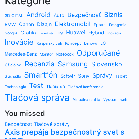
Kategórie
Biznis
Android
Bezpečnosť
Auto
3DIGITAL
Elektromobil
Dizajn
Canon
BMW
Epson
Fotografia
Huawei
Grafika
Hybrid
Google
Hry
Inovácia
Hardvér
Inovácie
LG
Koncept
Lenovo
Kaspersky Lab
Odporúčané
Mercedes-Benz
Notebook
Monitor
Recenzia
Samsung
Slovensko
Oficiálne
Smartfón
Správy
Sony
Softvér
Tablet
Slúchadlá
Test
Tlačiareň
Technológie
Tlačová konferencia
Tlačová správa
Výskum
Virtuálna realita
web
You missed
Bezpečnosť
Tlačové správy
Axis prepája bezpečnostný svet s