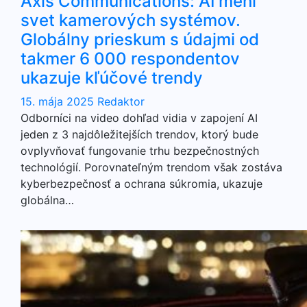
Axis Communications: AI mení
svet kamerových systémov.
Globálny prieskum s údajmi od
takmer 6 000 respondentov
ukazuje kľúčové trendy
15. mája 2025
Redaktor
Odborníci na video dohľad vidia v zapojení AI
jeden z 3 najdôležitejších trendov, ktorý bude
ovplyvňovať fungovanie trhu bezpečnostných
technológií. Porovnateľným trendom však zostáva
kyberbezpečnosť a ochrana súkromia, ukazuje
globálna…