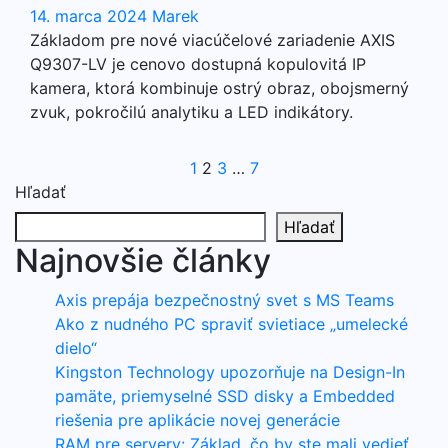
14. marca 2024
Marek
Základom pre nové viacúčelové zariadenie AXIS
Q9307-LV je cenovo dostupná kopulovitá IP
kamera, ktorá kombinuje ostrý obraz, obojsmerný
zvuk, pokročilú analytiku a LED indikátory.
Stránkovanie
1
2
3
…
7
Hľadať
príspevkov
Hľadať
Najnovšie články
Axis prepája bezpečnostný svet s MS Teams
Ako z nudného PC spraviť svietiace „umelecké
dielo“
Kingston Technology upozorňuje na Design-In
pamäte, priemyselné SSD disky a Embedded
riešenia pre aplikácie novej generácie
RAM pre servery: Základ, čo by ste mali vedieť