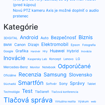
(pred kúpou)
Novú PTZ kameru Axis je možné doplniť o audio
prstenec
Kategórie
Biznis
Android
Bezpečnosť
Auto
3DIGITAL
Elektromobil
Dizajn
Canon
BMW
Epson
Fotografia
Huawei
Grafika
Hybrid
Google
Hry
Inovácia
Hardvér
Inovácie
LG
Koncept
Lenovo
Kaspersky Lab
Odporúčané
Mercedes-Benz
Notebook
Monitor
Recenzia
Samsung
Slovensko
Oficiálne
Smartfón
Správy
Sony
Softvér
Tablet
Slúchadlá
Test
Tlačiareň
Technológie
Tlačová konferencia
Tlačová správa
Výskum
Virtuálna realita
web