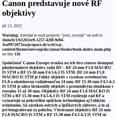
Canon predstavuje nové RF
objektívy
júl 13, 2022
Warning
: Attempt to read property "post_excerpt" on null in
/data/b/1/b1261ee9-1257-420f-9e04-
3ea9972071ea/pcspace.sk/web/wp-
content/themes/newsup/inc/ansar/hooks/hook-index-main.php
on line
116
Spoločnosť Canon Europe uvádza na trh dva cenovo dostupné
plnoformátové objektívy radu RF – RF 24 mm F1.8 MACRO
IS STM a RF 15-30 mm F4.5-6.3 IS STM. RF 24 mm F1.8
MACRO IS STM je ľahký objektív s vysokou svetelnosťou
f/1.8 a ohniskovou vzdialenosťou 24 mm. RF 15-30 mm F4.5-6.3
IS STM je ultra širokouhlý objektív s premenlivým ohniskom v
rozsahu 15 až 30 mm. Objektívy RF 24 mm F1.8 MACRO IS
STM a RF 15-30 mm F4.5-6.3 IS STM rozširujú rad RF a
vyznačujú sa pokročilou optickou technológiou aj ľahkým
ovládaním. Sú zárukou ostrých a špičkových záberov, a to aj
pri fotografovaní za pohybu. Všestranné objektívy RF 24 mm
F1.8 MACRO IS STM a RF 15-30 mm F4.5-6.3 IS STM sú