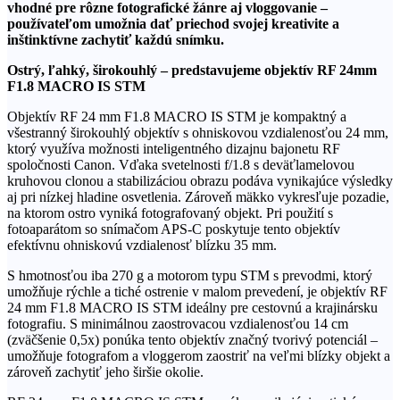
vhodné pre rôzne fotografické žánre aj vloggovanie –
používateľom umožnia dať priechod svojej kreativite a
inštinktívne zachytiť každú snímku.
Ostrý, ľahký, širokouhlý – predstavujeme objektív RF 24mm
F1.8 MACRO IS STM
Objektív RF 24 mm F1.8 MACRO IS STM je kompaktný a
všestranný širokouhlý objektív s ohniskovou vzdialenosťou 24 mm,
ktorý využíva možnosti inteligentného dizajnu bajonetu RF
spoločnosti Canon. Vďaka svetelnosti f/1.8 s deväťlamelovou
kruhovou clonou a stabilizáciou obrazu podáva vynikajúce výsledky
aj pri nízkej hladine osvetlenia. Zároveň mäkko vykresľuje pozadie,
na ktorom ostro vyniká fotografovaný objekt. Pri použití s ​​
fotoaparátom so snímačom APS-C poskytuje tento objektív
efektívnu ohniskovú vzdialenosť blízku 35 mm.
S hmotnosťou iba 270 g a motorom typu STM s prevodmi, ktorý
umožňuje rýchle a tiché ostrenie v malom prevedení, je objektív RF
24 mm F1.8 MACRO IS STM ideálny pre cestovnú a krajinársku
fotografiu. S minimálnou zaostrovacou vzdialenosťou 14 cm
(zväčšenie 0,5x) ponúka tento objektív značný tvorivý potenciál –
umožňuje fotografom a vloggerom zaostriť na veľmi blízky objekt a
zároveň zachytiť jeho širšie okolie.