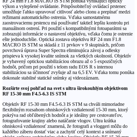
RF 24 mm F1.8 MACRO IS STM ponúka vynikajúci optický
výkon a vylepšené ovládanie. Prispôsobiteľný ovládací prstenec
umožňuje ľahko upravovať citlivosť alebo clonu a prepínať medzi
režimami automatického ostrenia. Vďaka samostatnému
zaostrovaciemu prstencu má používateľ taktiež lepšiu kontrolu pri
manuálnom ostrení. Pri použití s ​​kompatibilnými fotoaparátmi sa
zobrazujú informácie o nastavení objektívu, vďaka čomu je ostrenie
ešte jednoduchšie. Optická zostava objektívu RF 24 mm F1.8
MACRO IS STM sa skladá z 11 prvkov v 9 skupinách, pričom
povrchová úprava Super Spectra eliminujúca závoj a odlesky
prispieva k vysokej kvalite snímok za všetkých okolností. Objektív
je vybavený optickou stabilizáciou obrazu až o 5 expozičných
hodnôt, pričom pri použití s ​​telom radu EOS R s internou
stabilizáciou sa účinnosť zvyšuje až na 6,5 ​​EV. Vďaka tomu ponúka
dokonale stabilné statické snímky aj videozáznam.
Rozšírte svoj pohľad na svet s ultra širokouhlým objektívom
RF 15-30 mm F4.5-6.3 IS STM
Objektív RF 15-30 mm F4.5-6.3 IS STM sa chváli mimoriadne
flexibilným rozsahom ohniskových vzdialeností 15-30 mm, ktorý
pokrýva rad obľúbených hodnôt a je ideálny pre cestovateľov,
fotografovanie krajiny alebo natáčanie vlogov. Ultra krátka
ohnisková vzdialenosť znamená, že fotografi a vloggeri môžu do
každého záberu dostať viac a zachytiť celý kontext a snímaný