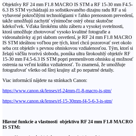
Objektívy RF 24 mm F1.8 MACRO IS STM a RF 15-30 mm F4.5-
6.3 IS STM vychádzajú zo sofistikovaného dizajnu radu RF a sú
vybavené pokročilými technológiami v ľahko prenosnom prevedení,
takže umožňujú zachytiť výnimočne ostrý obraz skutočne
kdekoľvek. Vďaka širokému uhlu záberu a vysokej svetelnosti,
ktorá umožňuje zhotovovať vysoko kvalitné fotografie a
videonahrávky aj pri slabom osvetlení, je RF 24 mm F1.8 MACRO
IS STM ideálnou voľbou pre tých, ktorí chcú pozorovať svet okolo
seba cez objektív s pevnou ohniskovou vzdialenosťou. Tým, ktorí si
želajú väčšiu tvorivú slobodu, ponúka ultra širokouhlý objektív RF
15-30 mm F4.5-6.3 IS STM popri premenlivom ohnisku aj možnosť
ostrenia na veľmi krátku vzdialenosť. To znamená, že umožňuje
fotografovať všetko od šírej krajiny až po nepatrné detaily.
Viac informácií nájdete na stránkach Canon:
https://www.canon.sk/lenses/rf-24mm-f1-8-macro-is-stm/
https://www.canon.sk/lenses/rf-15-30mm-f4-5-6-3-is-stm/
Hlavné funkcie a vlastnosti objektívu RF 24 mm F1.8 MACRO
IS STM: