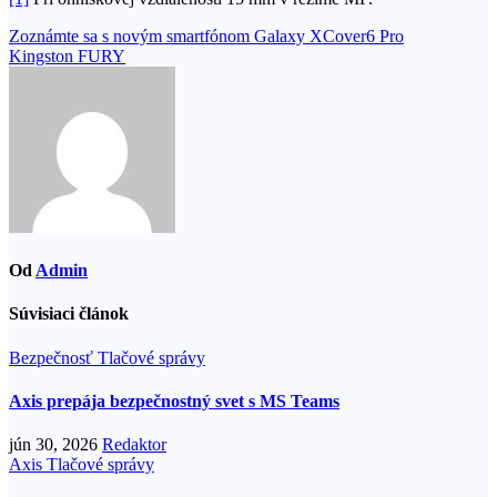
Navigácia
Zoznámte sa s novým smartfónom Galaxy XCover6 Pro
Kingston FURY
v
článku
Od
Admin
Súvisiaci článok
Bezpečnosť
Tlačové správy
Axis prepája bezpečnostný svet s MS Teams
jún 30, 2026
Redaktor
Axis
Tlačové správy