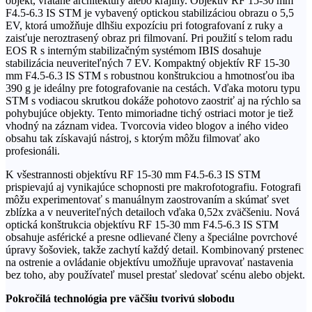
objekt, vrátane architektúry alebo krajiny. Objektív RF 15-30 mm
F4.5-6.3 IS STM je vybavený optickou stabilizáciou obrazu o 5,5
EV, ktorá umožňuje dlhšiu expozíciu pri fotografovaní z ruky a
zaisťuje neroztrasený obraz pri filmovaní. Pri použití s ​​telom radu
EOS R s interným stabilizačným systémom IBIS dosahuje
stabilizácia neuveriteľných 7 EV. Kompaktný objektív RF 15-30
mm F4.5-6.3 IS STM s robustnou konštrukciou a hmotnosťou iba
390 g je ideálny pre fotografovanie na cestách. Vďaka motoru typu
STM s vodiacou skrutkou dokáže pohotovo zaostriť aj na rýchlo sa
pohybujúce objekty. Tento mimoriadne tichý ostriaci motor je tiež
vhodný na záznam videa. Tvorcovia video blogov a iného video
obsahu tak získavajú nástroj, s ktorým môžu filmovať ako
profesionáli.
K všestrannosti objektívu RF 15-30 mm F4.5-6.3 IS STM
prispievajú aj vynikajúce schopnosti pre makrofotografiu. Fotografi
môžu experimentovať s manuálnym zaostrovaním a skúmať svet
zblízka a v neuveriteľných detailoch vďaka 0,52x zväčšeniu. Nová
optická konštrukcia objektívu RF 15-30 mm F4.5-6.3 IS STM
obsahuje asférické a presne odlievané členy a špeciálne povrchové
úpravy šošoviek, takže zachytí každý detail. Kombinovaný prstenec
na ostrenie a ovládanie objektívu umožňuje upravovať nastavenia
bez toho, aby používateľ musel prestať sledovať scénu alebo objekt.
Pokročilá technológia pre väčšiu tvorivú slobodu