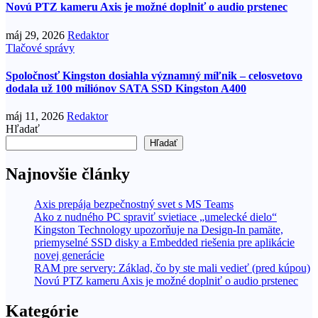
Novú PTZ kameru Axis je možné doplniť o audio prstenec
máj 29, 2026
Redaktor
Tlačové správy
Spoločnosť Kingston dosiahla významný míľnik – celosvetovo
dodala už 100 miliónov SATA SSD Kingston A400
máj 11, 2026
Redaktor
Hľadať
Hľadať
Najnovšie články
Axis prepája bezpečnostný svet s MS Teams
Ako z nudného PC spraviť svietiace „umelecké dielo“
Kingston Technology upozorňuje na Design-In pamäte,
priemyselné SSD disky a Embedded riešenia pre aplikácie
novej generácie
RAM pre servery: Základ, čo by ste mali vedieť (pred kúpou)
Novú PTZ kameru Axis je možné doplniť o audio prstenec
Kategórie