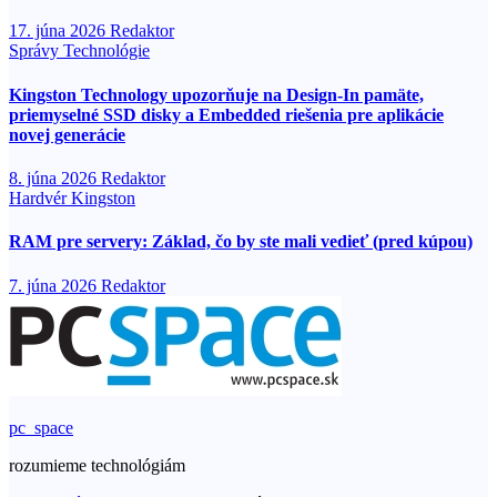
17. júna 2026
Redaktor
Správy
Technológie
Kingston Technology upozorňuje na Design-In pamäte,
priemyselné SSD disky a Embedded riešenia pre aplikácie
novej generácie
8. júna 2026
Redaktor
Hardvér
Kingston
RAM pre servery: Základ, čo by ste mali vedieť (pred kúpou)
7. júna 2026
Redaktor
pc_space
rozumieme technológiám