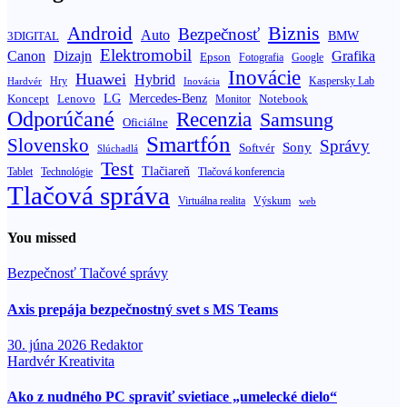
Biznis
Android
Bezpečnosť
Auto
BMW
3DIGITAL
Elektromobil
Canon
Dizajn
Grafika
Epson
Fotografia
Google
Inovácie
Huawei
Hybrid
Hry
Inovácia
Kaspersky Lab
Hardvér
Koncept
LG
Mercedes-Benz
Lenovo
Notebook
Monitor
Odporúčané
Recenzia
Samsung
Oficiálne
Smartfón
Slovensko
Správy
Sony
Softvér
Slúchadlá
Test
Tlačiareň
Tablet
Technológie
Tlačová konferencia
Tlačová správa
Výskum
Virtuálna realita
web
You missed
Bezpečnosť
Tlačové správy
Axis prepája bezpečnostný svet s MS Teams
30. júna 2026
Redaktor
Hardvér
Kreativita
Ako z nudného PC spraviť svietiace „umelecké dielo“