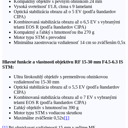
Kompaktný objektív s pevným ohniskom 24 mm
Vysoká svetelnosť f/1.8, clona s 9 lamelami
Optická stabilizácia obrazu až o 5 EV (podľa štandardov
CIPA)
Kombinovaná stabilizácia obrazu až o 6,5 EV s vybranými
telami EOS R (podľa štandardov CIPA)
Kompaktný a ľahký s hmotnosťou iba 270 g
Motor typu STM s prevodmi
Minimálna zaostrovacia vzdialenosť 14 cm so zväčšením 0,5x
Hlavné funkcie a vlastnosti objektívu RF 15-30 mm F4.5-6.3 IS
STM:
Ultra širokouhlý objektív s premenlivou ohniskovou
vzdialenosťou 15-30 mm
Optická stabilizácia obrazu až o 5,5 EV (podľa štandardov
CIPA)
Kombinovaná stabilizácia obrazu až o 7 EV s vybranými
telami EOS R (podľa štandardov CIPA)
Ľahký objektív s hmotnosťou 390 g
Motor typu STM s vodiacou skrutkou
Maximálne zväčšenie 0,52x
[1]
[1]
Pri ohniskovej vzdialenosti 15 mm v režime MF.