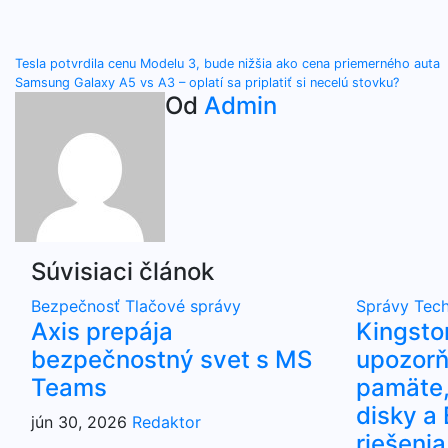
Navigácia
Tesla potvrdila cenu Modelu 3, bude nižšia ako cena priemerného auta
Samsung Galaxy A5 vs A3 – oplatí sa priplatiť si necelú stovku?
v
Od
Admin
článku
Súvisiaci článok
Bezpečnosť
Tlačové správy
Správy
Tech
Axis prepája
Kingsto
bezpečnostný svet s MS
upozorň
Teams
pamäte,
disky 
jún 30, 2026
Redaktor
riešenia