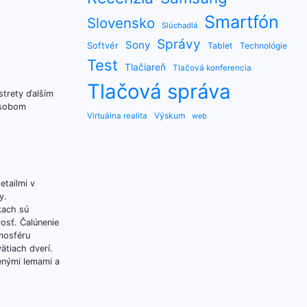
Smartfón
Slovensko
Slúchadlá
Správy
Sony
Softvér
Tablet
Technológie
Test
Tlačiareň
Tlačová konferencia
Tlačová správa
strety ďalším
pôsobom
Výskum
Virtuálna realita
web
etailmi v
y.
kach sú
vosť. Čalúnenie
tmosféru
ätiach dverí.
ženými lemami a