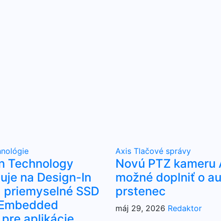
nológie
Axis
Tlačové správy
n Technology
Novú PTZ kameru A
uje na Design-In
možné doplniť o au
 priemyselné SSD
prstenec
a Embedded
máj 29, 2026
Redaktor
 pre aplikácie