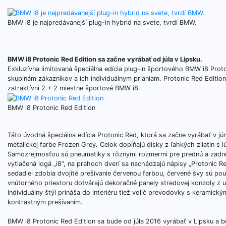
BMW i8 je najpredávanejší plug-in hybrid na svete, tvrdí BMW.
BMW i8 Protonic Red Edition sa začne vyrábať od júla v Lipsku.
Exkluzívna limitovaná špeciálna edícia plug-in športového BMW i8 Prot
skupinám zákazníkov a ich individuálnym prianiam. Protonic Red Editio
zatraktívni 2 + 2 miestne športové BMW i8.
BMW i8 Protonic Red Edition
Táto úvodná špeciálna edícia Protonic Red, ktorá sa začne vyrábať v jú
metalickej farbe Frozen Grey. Celok dopĺňajú disky z ľahkých zliatin s
Samozrejmosťou sú pneumatiky s rôznymi rozmermi pre prednú a zadnú
vytlačená logá „i8“, na prahoch dverí sa nachádzajú nápisy „Protonic Red
sedadiel zdobia dvojité prešívanie červenou farbou, červené švy sú po
vnútorného priestoru dotvárajú dekoračné panely stredovej konzoly z u
Individuálny štýl prináša do interiéru tiež volič prevodovky s keramic
kontrastným prešívaním.
BMW i8 Protonic Red Edition sa bude od júla 2016 vyrábať v Lipsku a 