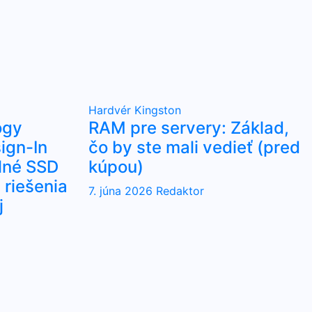
Hardvér
Kingston
ogy
RAM pre servery: Základ,
ign-In
čo by ste mali vedieť (pred
lné SSD
kúpou)
riešenia
7. júna 2026
Redaktor
j