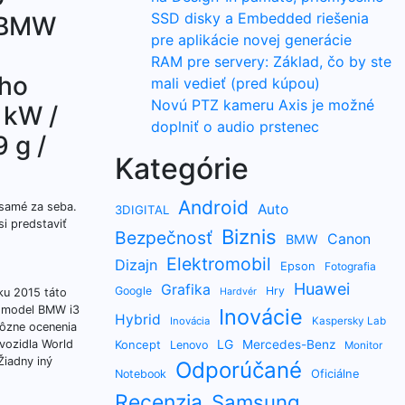
SSD disky a Embedded riešenia
l BMW
pre aplikácie novej generácie
RAM pre servery: Základ, čo by ste
eho
mali vedieť (pred kúpou)
Novú PTZ kameru Axis je možné
 kW /
doplniť o audio prstenec
 g /
Kategórie
Android
 samé za seba.
Auto
3DIGITAL
si predstaviť
Biznis
Bezpečnosť
Canon
BMW
Elektromobil
Dizajn
Epson
Fotografia
Huawei
Grafika
Google
Hry
ku 2015 táto
Hardvér
a model BMW i3
Inovácie
Hybrid
Inovácia
Kaspersky Lab
rôzne ocenenia
LG
vozidla World
Koncept
Mercedes-Benz
Lenovo
Monitor
Žiadny iný
Odporúčané
Oficiálne
Notebook
Recenzia
Samsung