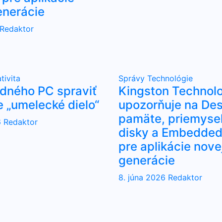
enerácie
Redaktor
tivita
Správy
Technológie
udného PC spraviť
Kingston Technol
e „umelecké dielo“
upozorňuje na Des
pamäte, priemyse
6
Redaktor
disky a Embedded 
pre aplikácie nove
generácie
8. júna 2026
Redaktor