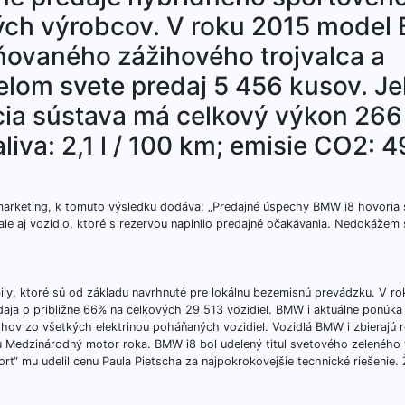
ných výrobcov. V roku 2015 mode
ňovaného zážihového trojvalca a
elom svete predaj 5 456 kusov. J
cia sústava má celkový výkon 266
va: 2,1 l / 100 km; emisie CO2: 49
arketing, k tomuto výsledku dodáva: „Predajné úspechy BMW i8 hovoria
 ale aj vozidlo, ktoré s rezervou naplnilo predajné očakávania. Nedokážem 
, ktoré sú od základu navrhnuté pre lokálnu bezemisnú prevádzku. V ro
ja o približne 66% na celkových 29 513 vozidiel. BMW i aktuálne ponúk
ov zo všetkých elektrinou poháňaných vozidiel. Vozidlá BMW i zbierajú 
u Medzinárodný motor roka. BMW i8 bol udelený titul svetového zeleného 
t“ mu udelil cenu Paula Pietscha za najpokrokovejšie technické riešenie. 