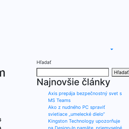
Hľadať
m
Hľadať
Najnovšie články
Axis prepája bezpečnostný svet s
MS Teams
Ako z nudného PC spraviť
svietiace „umelecké dielo“
6
Kingston Technology upozorňuje
o
na Design-In pamäte, priemyselné