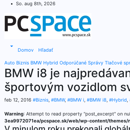
Skip
So. aug 8th, 2026
to
content
Domov
Hľadať
Auto
Biznis
BMW
Hybrid
Odporúčané
Správy
Tlačové sp
BMW i8 je najpredávan
športovým vozidlom s
feb 12, 2016
#Biznis
,
#BMW
,
#BMW i
,
#BMW i8
,
#Hybrid
,
Warning
: Attempt to read property "post_excerpt" on nul
3ea9972071ea/pcspace.sk/web/wp-content/themes/n
V minulom roku prekonali globá