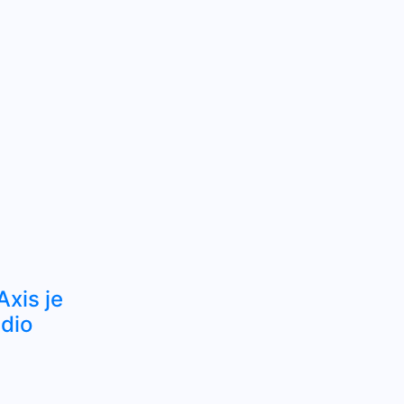
xis je
dio