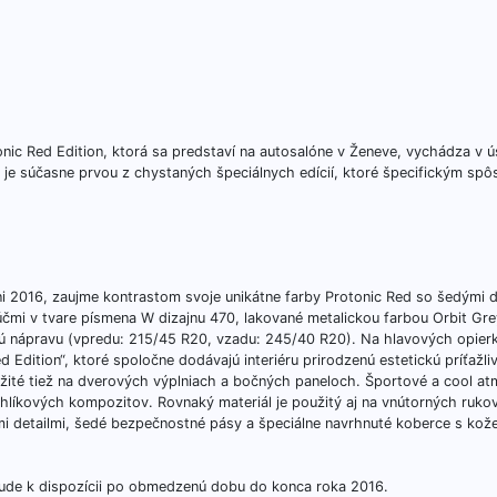
onic Red Edition, ktorá sa predstaví na autosalóne v Ženeve, vychádza v ú
n je súčasne prvou z chystaných špeciálnych edícií, ktoré špecifickým s
ni 2016, zaujme kontrastom svoje unikátne farby Protonic Red so šedými d
 lúčmi v tvare písmena W dizajnu 470, lakované metalickou farbou Orbit Gre
 nápravu (vpredu: 215/45 R20, vzadu: 245/40 R20). Na hlavových opier
 Edition“, ktoré spoločne dodávajú interiéru prirodzenú estetickú príťažli
užité tiež na dverových výplniach a bočných paneloch. Športové a cool a
hlíkových kompozitov. Rovnaký materiál je použitý aj na vnútorných rukov
kými detailmi, šedé bezpečnostné pásy a špeciálne navrhnuté koberce s ko
bude k dispozícii po obmedzenú dobu do konca roka 2016.