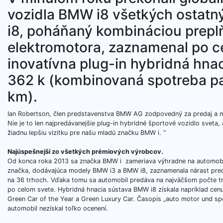
vozidla BMW i8 všetkých ostat
i8, poháňaný kombináciou prepl
elektromotora, zaznamenal po c
inovatívna plug-in hybridná hna
362 k (kombinovaná spotreba pali
km).
Ian Robertson, člen predstavenstva BMW AG zodpovedný za predaj a m
Nie je to len najpredávanejšie plug-in hybridné športové vozidlo sveta,
žiadnu lepšiu vizitku pre našu mladú značku BMW i. “
Najúspešnejší zo všetkých prémiových výrobcov.
Od konca roka 2013 sa značka BMW i zameriava výhradne na automobily
značka, dodávajúca modely BMW i3 a BMW i8, zaznamenala nárast preda
na 36 trhoch. Vďaka tomu sa automobil predáva na najväčšom počte trh
po celom svete. Hybridná hnacia sústava BMW i8 získala napríklad cen
Green Car of the Year a Green Luxury Car. Časopis „auto motor und spor
automobil nezískal toľko ocenení.