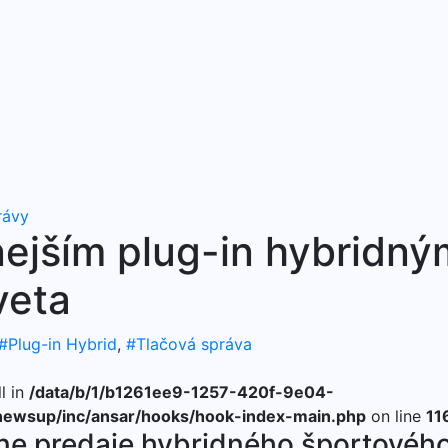
rávy
ejším plug-in hybridný
veta
#Plug-in Hybrid
,
#Tlačová správa
l in
/data/b/1/b1261ee9-1257-420f-9e04-
ewsup/inc/ansar/hooks/hook-index-main.php
on line
11
lne predaje hybridného športovéh