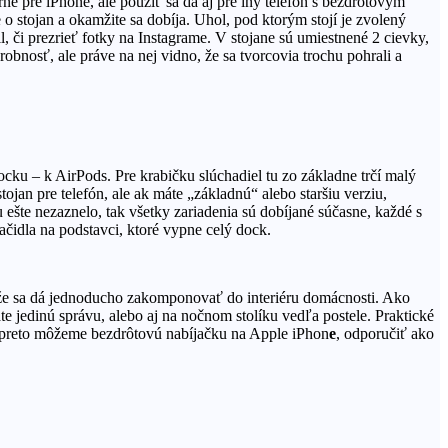
ne pre iPhone, ale použiť sa dá aj pre iný telefón s bezdrôtovým
o stojan a okamžite sa dobíja. Uhol, pod ktorým stojí je zvolený
l, či prezrieť fotky na Instagrame. V stojane sú umiestnené 2 cievky,
drobnosť, ale práve na nej vidno, že sa tvorcovia trochu pohrali a
ocku – k AirPods. Pre krabičku slúchadiel tu zo základne trčí malý
jan pre telefón, ale ak máte „základnú“ alebo staršiu verziu,
ešte nezaznelo, tak všetky zariadenia sú dobíjané súčasne, každé s
ačidla na podstavci, ktoré vypne celý dock.
akže sa dá jednoducho zakomponovať do interiéru domácnosti. Ako
e jedinú správu, alebo aj na nočnom stolíku vedľa postele. Praktické
 Aj preto môžeme bezdrôtovú nabíjačku na Apple iPhon
e
, odporučiť ako