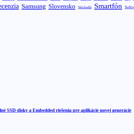
Smartfón
ecenzia
Samsung
Slovensko
Softv
Slúchadlá
né SSD disky a Embedded riešenia pre aplikácie novej generácie