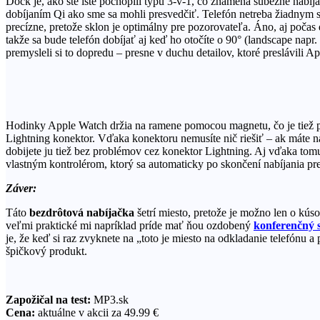
Dock je, ako ste iste pochopili typu 3-v-1, čo znamená súbežné nabíja
dobíjaním Qi ako sme sa mohli presvedčiť. Telefón netreba žiadnym sp
precízne, pretože sklon je optimálny pre pozorovateľa. Áno, aj počas d
takže sa bude telefón dobíjať aj keď ho otočíte o 90° (landscape napr. 
premysleli si to dopredu – presne v duchu detailov, ktoré preslávili Ap
Hodinky Apple Watch držia na ramene pomocou magnetu, čo je tiež prak
Lightning konektor. Vďaka konektoru nemusíte nič riešiť – ak máte na
dobijete ju tiež bez problémov cez konektor Lightning. Aj vďaka tomu
vlastným kontrolérom, ktorý sa automaticky po skončení nabíjania pre
Záver:
Táto
bezdrôtová nabíjačka
šetrí miesto, pretože je možno len o kú
veľmi praktické mi napríklad príde mať ňou ozdobený
konferenčný s
je, že keď si raz zvyknete na „toto je miesto na odkladanie telefónu
špičkový produkt.
Zapožičal na test:
MP3.sk
Cena:
aktuálne v akcii za 49.99 €