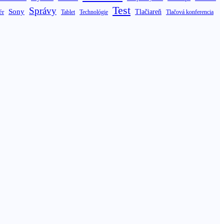
Test
Správy
Sony
ér
Tlačiareň
Tablet
Technológie
Tlačová konferencia