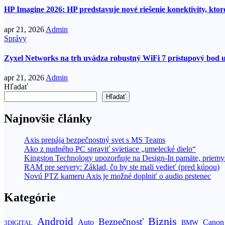
HP Imagine 2026: HP predstavuje nové riešenie konektivity, kto
apr 21, 2026
Admin
Správy
Zyxel Networks na trh uvádza robustný WiFi 7 prístupový bod 
apr 21, 2026
Admin
Hľadať
Hľadať
Najnovšie články
Axis prepája bezpečnostný svet s MS Teams
Ako z nudného PC spraviť svietiace „umelecké dielo“
Kingston Technology upozorňuje na Design-In pamäte, priemys
RAM pre servery: Základ, čo by ste mali vedieť (pred kúpou)
Novú PTZ kameru Axis je možné doplniť o audio prstenec
Kategórie
Biznis
Android
Bezpečnosť
Auto
Canon
BMW
3DIGITAL