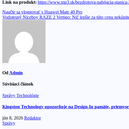
Link na produkt:
https://www.mp3.sk/bezdrotova-nabijacia-stanica
Navigácia
Naučte sa vloggovať s Huawei Mate 40 Pro
Vodotesný Niceboy RAZE 2 Vertigo: Nič lepšie za túto cenu nekúpit
v
článku
Od
Admin
Súvisiaci článok
Správy
Technológie
Kingston Technology upozorňuje na Design-In pamäte, priemysel
jún 8, 2026
Redaktor
Správy