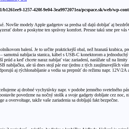
/1/b1261ee9-1257-420f-9e04-3ea9972071ea/pcspace.sk/web/wp-con
 Novšie modely Apple gadgetov sa predsa už dajú dobíjať aj bezdrôtov
vyzerať dobre a poskytne ten správny komfort. Presne takú sme pre vás
holníkovom balení. Je to určite praktickejší obal, než hranatá krabica
e – samotná nabíjacia stanica, kábel s USB-C konektorom a jednoduchý
í prúd a keď chcete naraz nabíjať viac zariadení, narážate už na limi
SB nabíjačku, ale tá dnes stojí pár eur (jednu z tých zaujímavejších 
dporujú aj rýchlonabíjanie a vedia sa prepnúť do režimu napr. 12V/2A
ceňujeme aj drobné vychytávky napr. v podobe jemného svetelného pási
 postavíte povedzme na nočný stolík a svoje gadgety dobíjate cez noc, 
ge a overvoltage, takže vaše zariadenia sa dobíjajú fakt bezpečne.