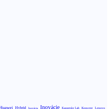
Inovácie
Huawei
Hybrid
Koncept
Lenovo
Inovácia
Kaspersky Lab