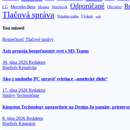
Odporúčané
R
LG
Mercedes-Benz
Oficiálne
Notebook
Monitor
Tlačová správa
Výskum
Virtuálna realita
web
You missed
Bezpečnosť
Tlačové správy
Axis prepája bezpečnostný svet s MS Teams
30. júna 2026
Redaktor
Hardvér
Kreativita
Ako z nudného PC spraviť svietiace „umelecké dielo“
17. júna 2026
Redaktor
Správy
Technológie
Kingston Technology upozorňuje na Design-In pamäte, priemysel
8. júna 2026
Redaktor
Hardvér
Kingston