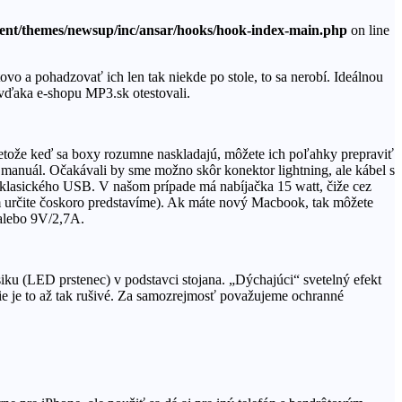
tent/themes/newsup/inc/ansar/hooks/hook-index-main.php
on line
o a pohadzovať ich len tak niekde po stole, to sa nerobí. Ideálnou
 vďaka e-shopu MP3.sk otestovali.
, pretože keď sa boxy rozumne naskladajú, môžete ich poľahky prepraviť
 manuál. Očakávali by sme možno skôr konektor lightning, ale kábel s
ty klasického USB. V našom prípade má nabíjačka 15 watt, čiže cez
vám určite čoskoro predstavíme). Ak máte nový Macbook, tak môžete
 alebo 9V/2,7A.
ku (LED prstenec) v podstavci stojana. „Dýchajúci“ svetelný efekt
nie je to až tak rušivé. Za samozrejmosť považujeme ochranné