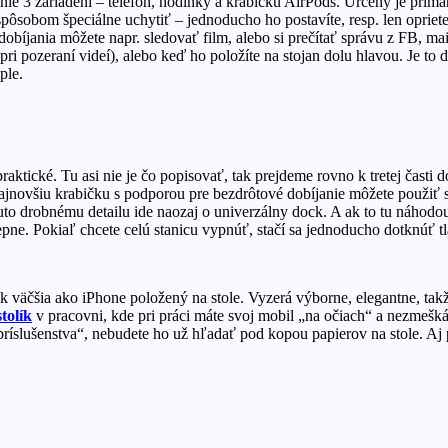
nie 3 zariadení – telefón, hodinky a krabičku AirPods. Určený je primár
ôsobom špeciálne uchytiť – jednoducho ho postavíte, resp. len opriete 
obíjania môžete napr. sledovať film, alebo si prečítať správu z FB, mai
pri pozeraní videí), alebo keď ho položíte na stojan dolu hlavou. Je to 
ple.
tické. Tu asi nie je čo popisovať, tak prejdeme rovno k tretej časti d
jnovšiu krabičku s podporou pre bezdrôtové dobíjanie môžete použiť sto
to drobnému detailu ide naozaj o univerzálny dock. A ak to tu náhodou 
pne. Pokiaľ chcete celú stanicu vypnúť, stačí sa jednoducho dotknúť tl
sok väčšia ako iPhone položený na stole. Vyzerá výborne, elegantne, t
tolík
v pracovni, kde pri práci máte svoj mobil „na očiach“ a nezmeškát
 a príslušenstva“, nebudete ho už hľadať pod kopou papierov na stole.