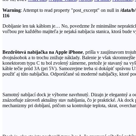
Warning
: Attempt to read property "post_excerpt" on null in
/data/b
116
Dobíjanie len tak káblom je… No, povedzme že minimálne nepraktické.
voľbou pre každého majiteľa je nejaká nabíjacia stanica, ktorá bude 
Bezdrôtová nabíjačka na Apple iPhone
, prišla v zaujímavom troju
dvojnásobok a to trochu znižuje náklady. Balenie je však skromnejši
konektorom typu C tu bol zvolený zámerne, pretože je stavaný na vyšš
káble tečie prúd 3A (pri 5V). Samozrejme treba si dokúpiť správnu U
použiť aj túto nabíjačku. Odporúčané sú moderné nabíjačky, ktoré po
Samotný nabíjací dock je výborne navrhnutý. Dizajn je elegantný a o
znázorňuje zároveň aktuálny stav nabíjania, čo je praktické. Ak dock
mechanizmy pri dobíjaní, pričom sa kontroluje teplota, skrat, overchar