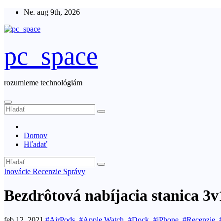
Skip
Ne. aug 9th, 2026
to
content
pc_space
rozumieme technológiám
Domov
Hľadať
Inovácie
Recenzie
Správy
Bezdrôtová nabíjacia stanica 3
feb 12, 2021
#AirPods
,
#Apple Watch
,
#Dock
,
#iPhone
,
#Recenzie
,