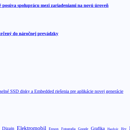
ré posúva spoluprácu mezi zariadeniami na novú úroveň
určený do náročnej prevádzky
elné SSD disky a Embedded riešenia pre aplikácie novej generácie
Elektromobil
Dizajn
Grafika
Epson
Fotografia
Google
Hry
Hardvér