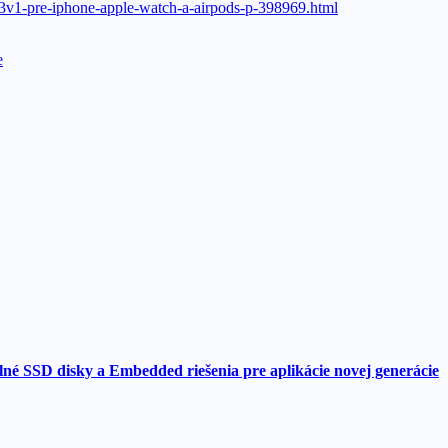
-3v1-pre-iphone-apple-watch-a-airpods-p-398969.html
e
né SSD disky a Embedded riešenia pre aplikácie novej generácie