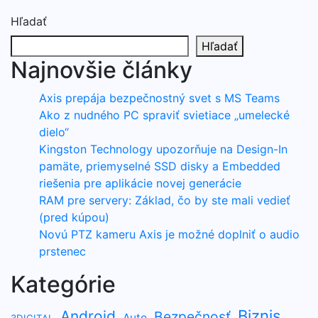
Hľadať
Hľadať
Najnovšie články
Axis prepája bezpečnostný svet s MS Teams
Ako z nudného PC spraviť svietiace „umelecké
dielo“
Kingston Technology upozorňuje na Design-In
pamäte, priemyselné SSD disky a Embedded
riešenia pre aplikácie novej generácie
RAM pre servery: Základ, čo by ste mali vedieť
(pred kúpou)
Novú PTZ kameru Axis je možné doplniť o audio
prstenec
Kategórie
Biznis
Android
Bezpečnosť
Auto
3DIGITAL