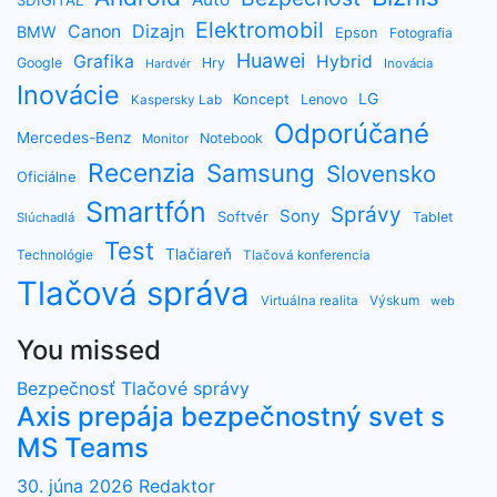
Elektromobil
Dizajn
Canon
BMW
Epson
Fotografia
Huawei
Grafika
Hybrid
Google
Hry
Inovácia
Hardvér
Inovácie
LG
Koncept
Lenovo
Kaspersky Lab
Odporúčané
Mercedes-Benz
Notebook
Monitor
Recenzia
Samsung
Slovensko
Oficiálne
Smartfón
Správy
Sony
Softvér
Tablet
Slúchadlá
Test
Tlačiareň
Technológie
Tlačová konferencia
Tlačová správa
Výskum
Virtuálna realita
web
You missed
Bezpečnosť
Tlačové správy
Axis prepája bezpečnostný svet s
MS Teams
30. júna 2026
Redaktor