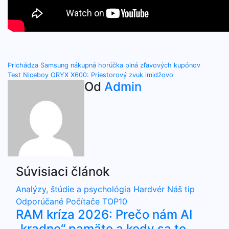
Navigácia
Prichádza Samsung nákupná horúčka plná zľavových kupónov
Test Niceboy ORYX X600: Priestorový zvuk imidžovo
v
Od
Admin
článku
Súvisiaci článok
Analýzy, štúdie a psychológia
Hardvér
Náš tip
Odporúčané
Počítače
TOP10
RAM kríza 2026: Prečo nám AI
„kradne“ pamäte a kedy sa to