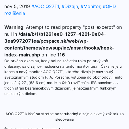
nov 5, 2019
#AOC Q27T1
,
#Dizajn
,
#Monitor
,
#QHD
rozlíšenie
Warning
: Attempt to read property "post_excerpt" on
null in
/data/b/1/b1261ee9-1257-420f-9e04-
3ea9972071ea/pcspace.sk/web/wp-
content/themes/newsup/inc/ansar/hooks/hook-
index-main.php
on line
116
Od prvého okamihu, kedy bol na začiatku roka po prvý krát
ohlásený, sa dizajnoví nadšenci na tento monitor tešili. Čakanie je u
konca a nový monitor AOC Q27T1, ktorého dizajn je navrhnutý
svetoznámym štúdiom F. A. Porsche, vstupuje do obchodov. Tento
jedinečný 27 „(68,6 cm) model s QHD rozlíšením, IPS panelom a z
troch strán bezrámčekovým dizajnom, je naozajstným funkčným
umeleckým dielom.
AOC Q27T1: Keď sa stretne pozoruhodný dizajn a skvelý zážitok zo
sledovania