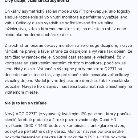
Živý dizajn, vizionárska asymetria
Unikátny asymetrický stojan modelu Q27T1 prekvapuje, ako logicky
sleduje rozdelenie síl vo vnútri monitora a perfektne vyvažuje jeho
váhu. Celkový dizajn vyzdvihuje sofistikované štrukturálne
inžinierstvo, vďaka ktorému monitor stojí na mieste a robí z neho
niečo ako moderné sochárske dielo.
Z troch strán bezrámčekový monitor so zero edge dizajnom, skrýva
rámček na pravej a ľavej strane za displejom a vytvára tak dojem, že
tam žiadny rámček nie je. Spodná časť stojana je vyleštené, čo v
kontraste so zakriveným matným chrbtom monitora, podčiarkuje
jeho čistý dizajn. Vstupné a výstupné porty monitora Q27T1 sú
decentne umiestnené tak, aby potrebné káble nenarušovali celkový
vizuálny dojem. Model je vhodný ako pre domáce, tak i kancelárske
použitie. Navyše ho dizajnoví nadšenci budú mať radi umiestnený na
viditeľnom mieste.
Nie je to len o vzhľade
Nový AOC Q27T1 je vybavený kvalitným IPS panelom, ktorý ponúka
skvelé farebné podanie a široké pozorovacie uhly. Quad HD
rozlíšenie 2560 x 1440 bodov, v kombinácii s anti-glare vrstvou,
poskytuje perfektne ostrý obraz. Monitor navyše ponúka široké
pokrytie farebného spektra (90% pokrytie NTSC a 107% pokrytie