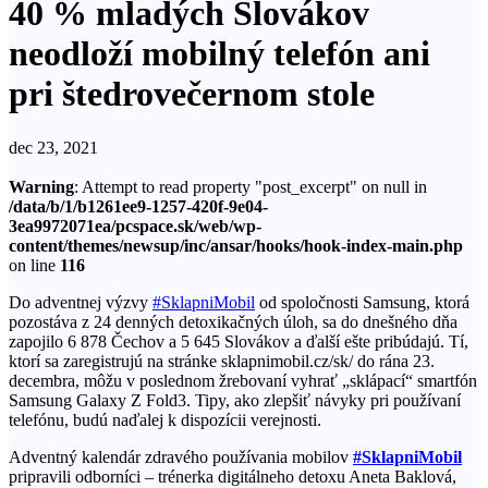
40 % mladých Slovákov
neodloží mobilný telefón ani
pri štedrovečernom stole
dec 23, 2021
Warning
: Attempt to read property "post_excerpt" on null in
/data/b/1/b1261ee9-1257-420f-9e04-
3ea9972071ea/pcspace.sk/web/wp-
content/themes/newsup/inc/ansar/hooks/hook-index-main.php
on line
116
Do adventnej výzvy
#SklapniMobil
od spoločnosti Samsung, ktorá
pozostáva z 24 denných detoxikačných úloh, sa do dnešného dňa
zapojilo 6 878 Čechov a 5 645 Slovákov a ďalší ešte pribúdajú. Tí,
ktorí sa zaregistrujú na stránke sklapnimobil.cz/sk/ do rána 23.
decembra, môžu v poslednom žrebovaní vyhrať „sklápací“ smartfón
Samsung Galaxy Z Fold3. Tipy, ako zlepšiť návyky pri používaní
telefónu, budú naďalej k dispozícii verejnosti.
Adventný kalendár zdravého používania mobilov
#SklapniMobil
pripravili odborníci – trénerka digitálneho detoxu Aneta Baklová,