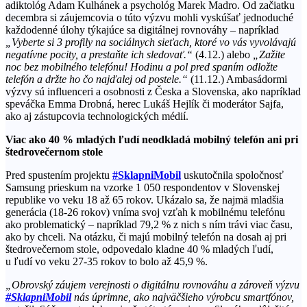
adiktológ Adam Kulhánek a psychológ Marek Madro. Od začiatku
decembra si záujemcovia o túto výzvu mohli vyskúšať jednoduché
každodenné úlohy týkajúce sa digitálnej rovnováhy – napríklad
„Vyberte si 3 profily na sociálnych sieťach, ktoré vo vás vyvolávajú
negatívne pocity, a prestaňte ich sledovať.“
(4.12.) alebo
„Zažite
noc bez mobilného telefónu! Hodinu a pol pred spaním odložte
telefón a držte ho čo najďalej od postele.“
(11.12.) Ambasádormi
výzvy sú influenceri a osobnosti z Česka a Slovenska, ako napríklad
speváčka Emma Drobná, herec Lukáš Hejlík či moderátor Sajfa,
ako aj zástupcovia technologických médií.
Viac ako 40 % mladých ľudí neodkladá mobilný telefón ani pri
štedrovečernom stole
Pred spustením projektu
#SklapniMobil
uskutočnila spoločnosť
Samsung prieskum na vzorke 1 050 respondentov v Slovenskej
republike vo veku 18 až 65 rokov. Ukázalo sa, že najmä mladšia
generácia (18-26 rokov) vníma svoj vzťah k mobilnému telefónu
ako problematický – napríklad 79,2 % z nich s ním trávi viac času,
ako by chceli. Na otázku, či majú mobilný telefón na dosah aj pri
štedrovečernom stole, odpovedalo kladne 40 % mladých ľudí,
u ľudí vo veku 27-35 rokov to bolo až 45,9 %.
„Obrovský záujem verejnosti o digitálnu rovnováhu a zároveň výzvu
#SklapniMobil
nás úprimne, ako najväčšieho výrobcu smartfónov,