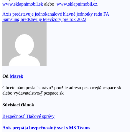
www.sklapnimobil.sk
alebo
www.sklapnimobil.cz
.
Navigácia
Axis predstavuje jednokanálové hlavné jednotky radu FA
Samsung predstavuje televízory pre rok 2022
v
článku
Od
Marek
Chcete nám poslať správu? použite adresu pcspace@pcspace.sk
alebo vydavatelstvo@pcspace.sk
Súvisiaci článok
Bezpečnosť
Tlačové správy
Axis prepája bezpečnostný svet s MS Teams