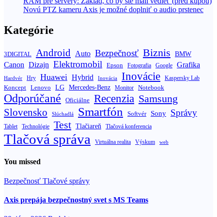
RAM pre servery: Základ, čo by ste mali vedieť (pred kúpou)
Novú PTZ kameru Axis je možné doplniť o audio prstenec
Kategórie
Biznis
Android
Bezpečnosť
Auto
BMW
3DIGITAL
Elektromobil
Canon
Dizajn
Grafika
Epson
Fotografia
Google
Inovácie
Huawei
Hybrid
Hry
Inovácia
Kaspersky Lab
Hardvér
Koncept
LG
Mercedes-Benz
Lenovo
Notebook
Monitor
Odporúčané
Recenzia
Samsung
Oficiálne
Smartfón
Slovensko
Správy
Sony
Softvér
Slúchadlá
Test
Tlačiareň
Tablet
Technológie
Tlačová konferencia
Tlačová správa
Výskum
Virtuálna realita
web
You missed
Bezpečnosť
Tlačové správy
Axis prepája bezpečnostný svet s MS Teams