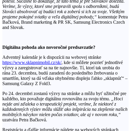
potešil. Súčasne to dokazuje, že táto téma je pre Slovákov dôležitá.
Veríme, že výzvy, ktoré sme pripravili spolu s odborníkmi, budú
Slováci absolvovať aj budúci rok a zoberú si ich za svoje. Všetkým
prajeme pokojné sviatky a veľa digitálnej pohody,“
komentuje Petra
Bačková, Brand marketing & PR SK, Samsung Electronics Czech
and Slovak.
Digitálna pohoda ako novoročné predsavzatie?
Adventný kalendár je k dispozícii na webovej stránke
https://www.sklapnimobil.cz/sk/
, kde si môžete pozrieť jednotlivé
výzvy a zaregistrovať sa na tie najnovšie. Tí, ktorí tak urobia do
rána 23. decembra, budú zaradení do posledného žrebovania o
smartfón, ktorý sa dá vďaka ohybnému displeju ľahko „sklapnúť“ –
Samsung Galaxy Z Fold3.
Po 24. decembri zostanú výzvy na stránke a môžu byť užitočné pre
každého, kto považuje digitálnu rovnováhu za svoju tému.
„Hoci
nejde ani zďaleka o terapeutický projekt, veríme, že niektoré z
každodenných výziev môžu slúžiť ako inšpirácia na zlepšenie našich
mobilných návykov nielen počas sviatkov, ale aj v novom roku,“
uzatvára Petra Bačková.
Registráciu a ďalšie informácie nájdete na webových stránkach