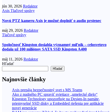
jún 30, 2026
Redaktor
Axis
Tlačové správy
Novú PTZ kameru Axis je možné doplniť o audio prstenec
máj 29, 2026
Redaktor
Tlačové správy
Spoločnosť Kingston dosiahla významný míľnik – celosvetovo
dodala už 100 miliónov SATA SSD Kingston A400
máj 11, 2026
Redaktor
Hľadať
Hľadať
Najnovšie články
Axis prepája bezpečnostný svet s MS Teams
Ako z nudného PC spraviť svietiace „umelecké dielo“
Kingston Technology upozorňuje na Design-In pamäte,
priemyselné SSD disky a Embedded riešenia pre aplikácie
novej generácie