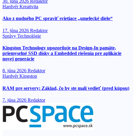
30. júna 2026
Redaktor
Hardvér
Kreativita
Ako z nudného PC spraviť svietiace „umelecké dielo“
17. júna 2026
Redaktor
Správy
Technológie
Kingston Technology upozorňuje na Design-In pamäte,
priemyselné SSD disky a Embedded riešenia pre aplikácie
novej generácie
8. júna 2026
Redaktor
Hardvér
Kingston
RAM pre servery: Základ, čo by ste mali vedieť (pred kúpou)
7. júna 2026
Redaktor