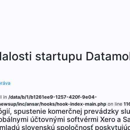
dalosti startupu Datamo
práva
l in
/data/b/1/b1261ee9-1257-420f-9e04-
ewsup/inc/ansar/hooks/hook-index-main.php
on line
11
lógií, spustenie komerčnej prevádzky sl
globálnymi účtovnými softvérmi Xero a 
e mladú slovenskú spoločnosť poskytujú