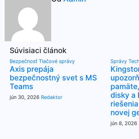
v
článku
Súvisiaci článok
Bezpečnosť
Tlačové správy
Správy
Tech
Axis prepája
Kingsto
bezpečnostný svet s MS
upozorň
Teams
pamäte,
disky 
jún 30, 2026
Redaktor
riešenia
novej g
jún 8, 2026