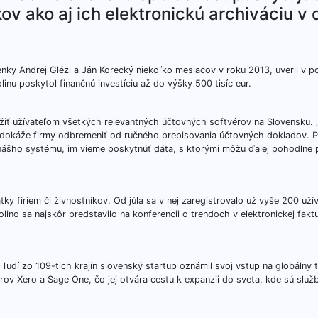
ov ako aj ich elektronickú archiváciu v
nky Andrej Glézl a Ján Korecký niekoľko mesiacov v roku 2013, uveril v po
olinu poskytol finančnú investíciu až do výšky 500 tisíc eur.
iť užívateľom všetkých relevantných účtovných softvérov na Slovensku. „
ý dokáže firmy odbremeniť od ručného prepisovania účtovných dokladov. 
o nášho systému, im vieme poskytnúť dáta, s ktorými môžu ďalej pohodlne 
y firiem či živnostníkov. Od júla sa v nej zaregistrovalo už vyše 200 uží
ino sa najskôr predstavilo na konferencii o trendoch v elektronickej faktu
udí zo 109-tich krajín slovenský startup oznámil svoj vstup na globálny 
v Xero a Sage One, čo jej otvára cestu k expanzii do sveta, kde sú slu