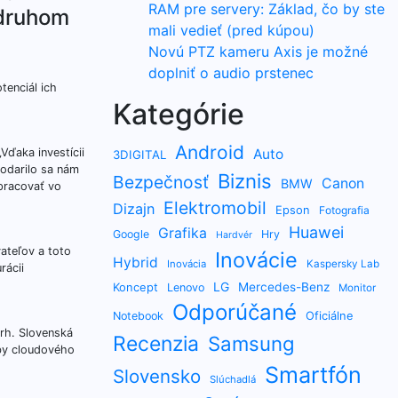
RAM pre servery: Základ, čo by ste
 druhom
mali vedieť (pred kúpou)
Novú PTZ kameru Axis je možné
doplniť o audio prstenec
tenciál ich
Kategórie
Android
Vďaka investícii
Auto
3DIGITAL
Podarilo sa nám
Biznis
Bezpečnosť
Canon
BMW
pracovať vo
Elektromobil
Dizajn
Epson
Fotografia
Huawei
Grafika
Google
Hry
Hardvér
vateľov a toto
Inovácie
Hybrid
Inovácia
Kaspersky Lab
rácii
LG
Koncept
Mercedes-Benz
Lenovo
Monitor
Odporúčané
Oficiálne
Notebook
trh. Slovenská
Recenzia
Samsung
žby cloudového
Smartfón
Slovensko
Slúchadlá