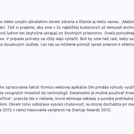
 nielen svojím užívateľom okrem zdravia a šťastia aj niečo naviac. „Malým
ci. Tiež si prajeme, aby sme v čo najbližšej budúcnosti už nemuseli archi
ré ľuďom len zbytočne ukrajujú zo životných priestorov. Oveľa pohodlnejš
ve. V prípade potreby sa vždy dajú vytlačiť. Boli by sme tiež radi, keby s
ia cloudových služieb. Len tak sa môžeme pohnúť vpred smerom k efektí
ého spracovania faktúr formou webovej aplikácie čím prináša výhody využ
a vstupných investícií do technológií. Datamolino je možné používať ihn
ice“, pretože ide o riešenie, ktoré eliminuje náklady a ponúka prehľadný
níkmi. Okrem toho odbúrava vysokú chybovosť, ku ktorej dochádza pri m
ka 2013 v rámci hlasovania verejnosti na Startup Awards 2013.