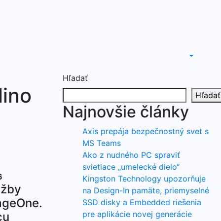
Hľadať
lino
Hľadať
Najnovšie články
Axis prepája bezpečnostný svet s
MS Teams
Ako z nudného PC spraviť
svietiace „umelecké dielo“
6
Kingston Technology upozorňuje
užby
na Design-In pamäte, priemyselné
SageOne.
SSD disky a Embedded riešenia
pre aplikácie novej generácie
cu