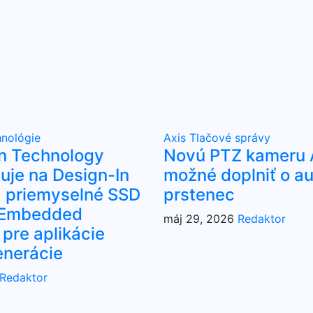
nológie
Axis
Tlačové správy
n Technology
Novú PTZ kameru A
uje na Design-In
možné doplniť o au
 priemyselné SSD
prstenec
a Embedded
máj 29, 2026
Redaktor
 pre aplikácie
enerácie
Redaktor