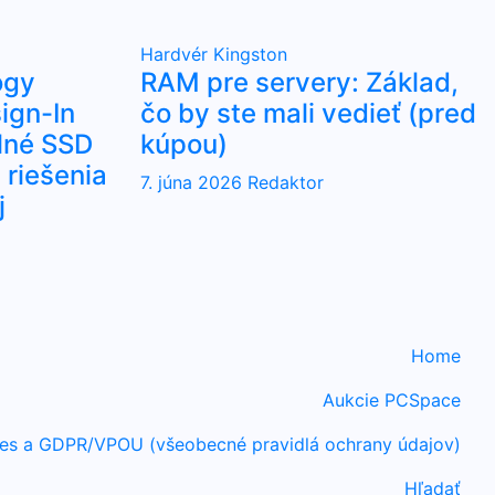
Hardvér
Kingston
ogy
RAM pre servery: Základ,
ign-In
čo by ste mali vedieť (pred
lné SSD
kúpou)
riešenia
7. júna 2026
Redaktor
j
Home
Aukcie PCSpace
es a GDPR/VPOU (všeobecné pravidlá ochrany údajov)
Hľadať