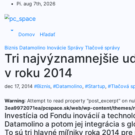
Skip
Pi. aug 7th, 2026
to
content
Domov
Hľadať
Biznis
Datamolino
Inovácie
Správy
Tlačové správy
Tri najvýznamnejšie u
v roku 2014
dec 17, 2014
#Biznis
,
#Datamolino
,
#Startup
,
#Tlačová s
Warning
: Attempt to read property "post_excerpt" on nul
3ea9972071ea/pcspace.sk/web/wp-content/themes/n
Investícia od Fondu inovácií a techno
Datamolino a potom jej integrácia s 
To sú tri hlavné míľniky roka 2014 pr