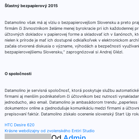
Šťastný bezpapierový 2015
Datamolino však má aj víziu o bezpapierovejšom Slovensku a preto praje
firmám či živnostníkom želáme menej byrokracie pri ich každodennej prá
účtovných dokladov v papierovej forme a skladovať ich v šanónoch, kto
nielen k prírode je mať ich dostupné odkiaľkoľvek v elektronickom archí
začala otvorená diskusia o význame, výhodách a bezpečnosti využívan
bezpapierovejšiemu Slovensku,“ zaprognózoval si Andrej Glézl.
O spoločnosti
Datamolino je servisná spoločnosť, ktorá poskytuje službu automatick
firmami aj menším podnikateľom či účtovníkom bez nutnosti vynakladani
jednoducho, ako email. Datamolino je ambasádorom trendu „paperless off
dokumentov online a zjednodušuje komunikáciu medzi firmami a účtov
prepisovaní faktúr. Datamolino získalo ocenenie slovenský Start Up ro
Navigácia
HTC Desire 620
Krásne webdizajny od zvolenského Entiri Studio
Od
Admin