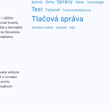
Správy
Sony
Softvér
Tablet
Technológie
Test
Tlačiareň
Tlačová konferencia
Tlačová správa
 i väčším
vovať kvantá
ie a šetrnejšie
Výskum
Virtuálna realita
web
a na Slovensku
vnejšiemu
ívané veľkými
eď a rovnako
 archív
anuálnom