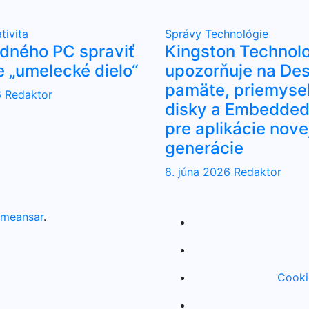
tivita
Správy
Technológie
udného PC spraviť
Kingston Technol
e „umelecké dielo“
upozorňuje na Des
pamäte, priemyse
6
Redaktor
disky a Embedded 
pre aplikácie nove
generácie
8. júna 2026
Redaktor
meansar
.
Cooki