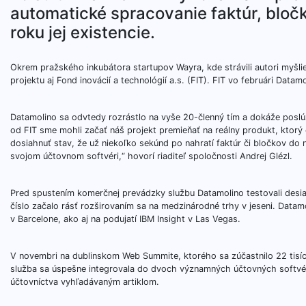
automatické spracovanie faktúr, bločk
roku jej existencie.
Okrem pražského inkubátora startupov Wayra, kde strávili autori myšlie
projektu aj Fond inovácií a technológií a.s. (FIT). FIT vo februári Datam
Datamolino sa odvtedy rozrástlo na vyše 20-členný tím a dokáže poslúž
od FIT sme mohli začať náš projekt premieňať na reálny produkt, ktor
dosiahnuť stav, že už niekoľko sekúnd po nahratí faktúr či bločkov d
svojom účtovnom softvéri,“ hovorí riaditeľ spoločnosti Andrej Glézl.
Pred spustením komerčnej prevádzky službu Datamolino testovali desiatk
číslo začalo rásť rozširovaním sa na medzinárodné trhy v jeseni. Datamol
v Barcelone, ako aj na podujatí IBM Insight v Las Vegas.
V novembri na dublinskom Web Summite, ktorého sa zúčastnilo 22 tisíc ľ
služba sa úspešne integrovala do dvoch významných účtovných softvéro
účtovníctva vyhľadávaným artiklom.