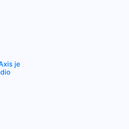
xis je
dio