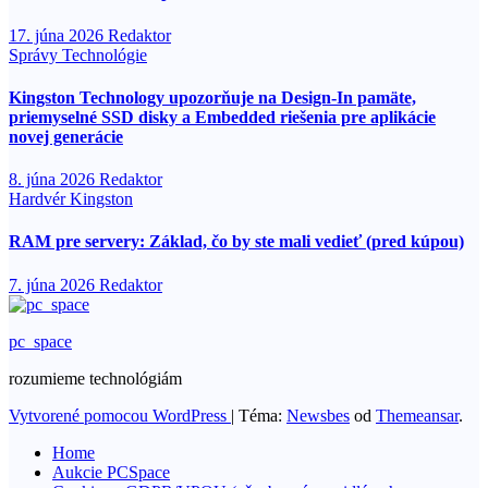
17. júna 2026
Redaktor
Správy
Technológie
Kingston Technology upozorňuje na Design-In pamäte,
priemyselné SSD disky a Embedded riešenia pre aplikácie
novej generácie
8. júna 2026
Redaktor
Hardvér
Kingston
RAM pre servery: Základ, čo by ste mali vedieť (pred kúpou)
7. júna 2026
Redaktor
pc_space
rozumieme technológiám
Vytvorené pomocou WordPress
|
Téma:
Newsbes
od
Themeansar
.
Home
Aukcie PCSpace