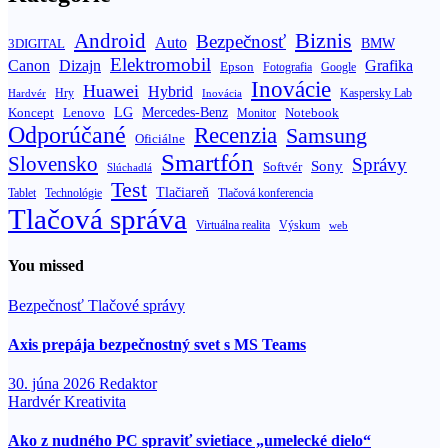
Biznis
Android
Bezpečnosť
Auto
BMW
3DIGITAL
Elektromobil
Canon
Dizajn
Grafika
Epson
Fotografia
Google
Inovácie
Huawei
Hybrid
Hry
Inovácia
Kaspersky Lab
Hardvér
Koncept
LG
Mercedes-Benz
Lenovo
Notebook
Monitor
Odporúčané
Recenzia
Samsung
Oficiálne
Smartfón
Slovensko
Správy
Sony
Softvér
Slúchadlá
Test
Tlačiareň
Tablet
Technológie
Tlačová konferencia
Tlačová správa
Výskum
Virtuálna realita
web
You missed
Bezpečnosť
Tlačové správy
Axis prepája bezpečnostný svet s MS Teams
30. júna 2026
Redaktor
Hardvér
Kreativita
Ako z nudného PC spraviť svietiace „umelecké dielo“