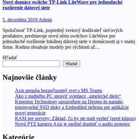
Nové domáce switche TP-Link LiteWave pre jednoduché
rozšírenie dátovej siete
5. decembra 2019
Admin
Spoločnosť TP-Link, popredný svetový dodávateľ sieťových
produktov, predstavuje novú sériu switchov LiteWave pre
jednoduché rozšírenie lokálnej dátovej siete v domácnosti aj v malej
firme. Rodina obsahuje modely pre rýchlosti až…
Hľadať
Hľadať
Najnovšie články
Axis prepája bezpečnostný svet s MS Teams
Ako z nudného PC spraviť svietiace „umelecké dielo“
Kingston Technology upozorňuje na Design-In pamäte,
priemyselné SSD disky a Embedded riešenia pre aplikácie
novej generácie
RAM pre servery: Základ, čo by ste mali vedieť (pred kúpou)
Novú PTZ kameru Axis je možné doplniť o audio prstenec
Kategórie